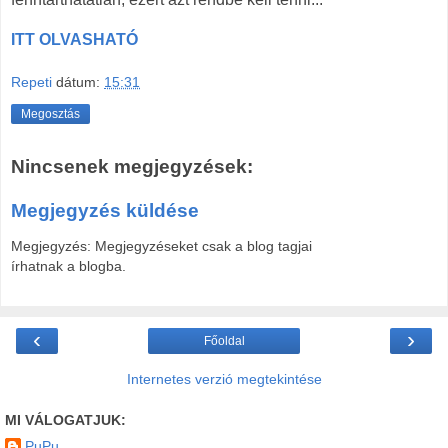
ITT OLVASHATÓ
Repeti
dátum:
15:31
Megosztás
Nincsenek megjegyzések:
Megjegyzés küldése
Megjegyzés: Megjegyzéseket csak a blog tagjai
írhatnak a blogba.
‹
›
Főoldal
Internetes verzió megtekintése
MI VÁLOGATJUK:
PuPu