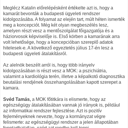
Meglécz Katalin előrelépésként értékelte azt is, hogy a
kamarát bevonták a budapesti ügyeleti rendszer
kidolgozásába. A folyamat az elején tart, múlt héten ismerték
meg a koncepciót. Még két olyan megbeszélés lesz,
amelyen részt vesz a mentőszolgálat főigazgatója és a
háziorvosok képviselője is. Első körben a kamarának arra
volt lehetősége, hogy a koncepcióban szereplő adatok
hitelesek-e. A következő egyeztetés július 17-én lesz a
budapesti ügyeleti átalakításról.
Az alelnök beszélt arról is, hogy több irányelv
kidolgozásában is részt vesz a MOK: a pszichiátria,
valamint a kardiológia terén, illetve a képalkotó diagnosztika
beutalási rendjének összehangolásában kapott szerepet a
kamara.
Svéd Tamás,
a MOK főtitkára is elismerte, hogy az
egészségügy átalakításában vannak jó irányok is, például
az informatikai rendszer fejlesztése. Azt is pozitív
fejleményeknek nevezte, hogy a kormányzat végre
felismerte: az egészségügyi rendszer a jelen állapotában
fenntarthatatlan, ezért azt rendbe kell tenni...