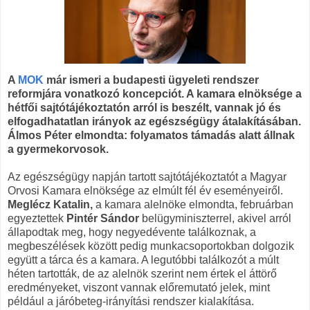
A
MOK
már ismeri a budapesti ügyeleti rendszer
reformjára vonatkozó koncepciót. A kamara elnöksége a
hétfői sajtótájékoztatón arról is beszélt, vannak jó és
elfogadhatatlan irányok az egészségügy átalakításában.
Álmos Péter elmondta: folyamatos támadás alatt állnak
a gyermekorvosok.
Az egészségügy napján tartott sajtótájékoztatót a Magyar
Orvosi Kamara elnöksége az elmúlt fél év eseményeiről.
Meglécz Katalin,
a kamara alelnöke elmondta, februárban
egyeztettek
Pintér Sándor
belügyminiszterrel, akivel arról
állapodtak meg, hogy negyedévente találkoznak, a
megbeszélések között pedig munkacsoportokban dolgozik
együtt a tárca és a kamara. A legutóbbi találkozót a múlt
héten tartották, de az alelnök szerint nem értek el áttörő
eredményeket, viszont vannak előremutató jelek, mint
például a járóbeteg-irányítási rendszer kialakítása.