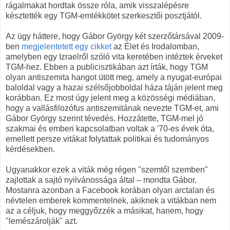
rágalmakat hordtak össze róla, amik visszalépésre
késztették egy TGM-emlékkötet szerkesztői posztjától.
Az ügy háttere, hogy Gábor György két szerzőtársával 2009-
ben
megjelentetett egy cikket
az Élet és Irodalomban,
amelyben egy Izraelről szóló vita keretében intéztek érveket
TGM-hez. Ebben a publicisztikában azt írták, hogy TGM
olyan antiszemita hangot ütött meg, amely a nyugat-európai
baloldal vagy a hazai szélsőjobboldal háza táján jelent meg
korábban. Ez most úgy jelent meg a közösségi médiában,
hogy a vallásfilozófus antiszemitának nevezte TGM-et, ami
Gábor György szerint tévedés. Hozzátette, TGM-mel jó
szakmai és emberi kapcsolatban voltak a '70-es évek óta,
emellett persze vitákat folytattak politikai és tudományos
kérdésekben.
Ugyanakkor ezek a viták még régen "szemtől szemben"
zajlottak a sajtó nyilvánossága által – mondta Gábor.
Mostanra azonban a Facebook korában olyan arctalan és
névtelen emberek kommentelnek, akiknek a vitákban nem
az a céljuk, hogy meggyőzzék a másikat, hanem, hogy
"lemészárolják" azt.