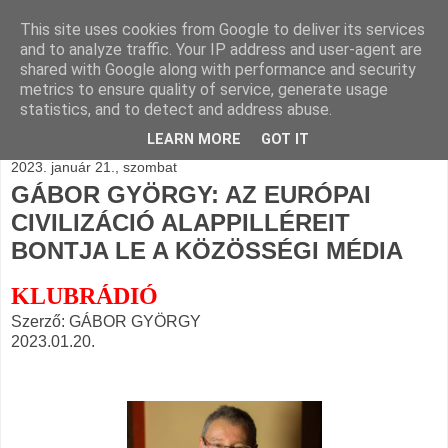
This site uses cookies from Google to deliver its services
BLOGÁSZAT, napi
and to analyze traffic. Your IP address and user-agent are
shared with Google along with performance and security
blogjava
metrics to ensure quality of service, generate usage
statistics, and to detect and address abuse.
LEARN MORE
GOT IT
2023. január 21., szombat
GÁBOR GYÖRGY: AZ EURÓPAI
CIVILIZÁCIÓ ALAPPILLÉREIT
BONTJA LE A KÖZÖSSÉGI MÉDIA
KLUBRÁDIÓ
Szerző: GÁBOR GYÖRGY
2023.01.20.