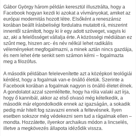
Gábor György három példán keresztül illusztrálta, hogy a
Facebook hogyan kezdi ki azokat a vívmányokat, amiket az
európai modernitás hozott létre. Elsőként a reneszánsz
korában beállt írásbeliségi fordulatra mutatott rá, miszerint
innentől számított, hogy ki ír egy adott szöveget, vagyis ki
az, aki a felelősséget vállalja érte. A közösségi médiában ez
szűnt meg, hiszen arc- és név nélkül lehet radikális
véleményeket megfogalmazni, a minek aztán nincs gazdája,
és nem lehet érte senkit sem számon kérni – fogalmazta
meg a filozófus.
A második példában felelevenítette azt a középkori teológiái
kérdést, hogy a fogalmak van-e önálló életük. Szerinte a
Facebook korában a fogalmak nagyon is önálló életet élnek.
A gondolatot azzal szemléltette, hogy ha róla valaki azt írja,
hogy ő kannibál, akkor az első olvasó még kételkedik, a
második már elgondolkodik ennek az igazságán, a sokadik
pedig már hitelt fog szavazni ennek a feltevésnek. Ilyen
esetben sokszor még védekezni sem tud a rágalmak ellen –
mondta. Hozzátette, ilyenkor archaikus módon a lincselés,
illetve a megkövezés állapota idéződik vissza.