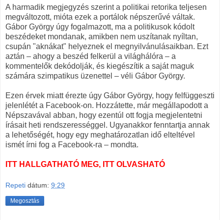
A harmadik megjegyzés szerint a politikai retorika teljesen
megváltozott, mióta ezek a portálok népszerűvé váltak.
Gábor György úgy fogalmazott, ma a politikusok kódolt
beszédeket mondanak, amikben nem uszítanak nyíltan,
csupán "aknákat" helyeznek el megnyilvánulásaikban. Ezt
aztán – ahogy a beszéd felkerül a világhálóra – a
kommentelők dekódolják, és kiegészítik a saját maguk
számára szimpatikus üzenettel – véli Gábor György.
Ezen érvek miatt érezte úgy Gábor György, hogy felfüggeszti
jelenlétét a Facebook-on. Hozzátette, már megállapodott a
Népszavával abban, hogy ezentúl ott fogja megjelentetni
írásait heti rendszerességgel. Ugyanakkor fenntartja annak
a lehetőségét, hogy egy meghatározatlan idő elteltével
ismét írni fog a Facebook-ra – mondta.
ITT HALLGATHATÓ MEG, ITT OLVASHATÓ
Repeti
dátum:
9:29
Megosztás