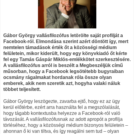
Gábor György vallásfilozófus letörölte saját profilját a
Facebook-ról. Elmondása szerint azért döntött így, mert
nemtelen támadások érték őt a közösségi médium
felületein, mikor kiderült, hogy egy könyvkiadó őt kérte
fel egy Tamás Gáspár Miklós-emlékkötet szerkesztésére.
A vallásfilozófus arról is beszélt a Megbeszéljük című
műsorban, hogy a Facebook legsötétebb bugyraiban
ocsmány rágalmakat hordanak róla össze olyan
emberek, akik nem szeretik azt, hogyha valaki náluk
többet teljesített.
Gábor György leszögezte, zavarba ejtő, hogy ez az ügy
kerül előtérbe, ezért arra használta fel a megszólalását,
hogy tágabb kontextusba helyezze a Facebook-ról való
távozását. A vallásfilozófusnak az adott apropót a profilja
törléséhez, hogy a közösségi médium bizonyos felületein –
ahonnan ő ki van tiltva, és így reagálni sem tud – olyan