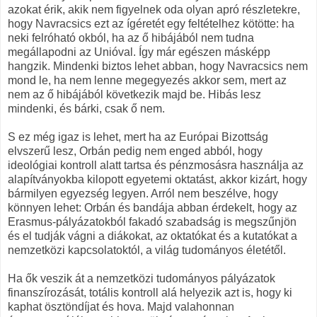
azokat érik, akik nem figyelnek oda olyan apró részletekre,
hogy Navracsics ezt az ígéretét egy feltételhez kötötte: ha
neki felróható okból, ha az ő hibájából nem tudna
megállapodni az Unióval. Így már egészen másképp
hangzik. Mindenki biztos lehet abban, hogy Navracsics nem
mond le, ha nem lenne megegyezés akkor sem, mert az
nem az ő hibájából következik majd be. Hibás lesz
mindenki, és bárki, csak ő nem.
S ez még igaz is lehet, mert ha az Európai Bizottság
elvszerű lesz, Orbán pedig nem enged abból, hogy
ideológiai kontroll alatt tartsa és pénzmosásra használja az
alapítványokba kilopott egyetemi oktatást, akkor kizárt, hogy
bármilyen egyezség legyen. Arról nem beszélve, hogy
könnyen lehet: Orbán és bandája abban érdekelt, hogy az
Erasmus-pályázatokból fakadó szabadság is megszűnjön
és el tudják vágni a diákokat, az oktatókat és a kutatókat a
nemzetközi kapcsolatoktól, a világ tudományos életétől.
Ha ők veszik át a nemzetközi tudományos pályázatok
finanszírozását, totális kontroll alá helyezik azt is, hogy ki
kaphat ösztöndíjat és hova. Majd valahonnan