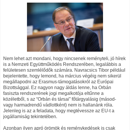
Nem lehet azt mondani, hogy nincsenek reményteli, jó hírek
is a Nemzeti Együttműködés Rendszerében, legalábbis a
felületesen szemlélődők számára. Navracsics Tibor például
bejelentette, hogy lemond, ha március végéig nem sikerül
megállapodni az Erasmus-támogatásokról az Európai
Bizottsággal. Ez nagyon nagy áldás lenne, ha Orbán
fasiszta rendszerének jogi megalkotója eltűnne a
közéletből, s az “Orbán és társai” főtárgyalásig (másod-
vagy harmadrendű vádlottként) nem is hallanánk róla.
Jelenleg is az a feladata, hogy megtévessze az EU-t a
jogállamiság tekintetében.
Azonban ilyen apró örömök és reménykedések is csak