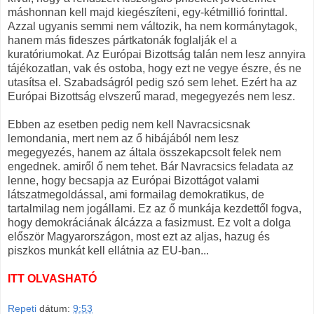
máshonnan kell majd kiegészíteni, egy-kétmillió forinttal.
Azzal ugyanis semmi nem változik, ha nem kormánytagok,
hanem más fideszes pártkatonák foglalják el a
kuratóriumokat. Az Európai Bizottság talán nem lesz annyira
tájékozatlan, vak és ostoba, hogy ezt ne vegye észre, és ne
utasítsa el. Szabadságról pedig szó sem lehet. Ezért ha az
Európai Bizottság elvszerű marad, megegyezés nem lesz.
Ebben az esetben pedig nem kell Navracsicsnak
lemondania, mert nem az ő hibájából nem lesz
megegyezés, hanem az általa összekapcsolt felek nem
engednek. amiről ő nem tehet. Bár Navracsics feladata az
lenne, hogy becsapja az Európai Bizottágot valami
látszatmegoldással, ami formailag demokratikus, de
tartalmilag nem jogállami. Ez az ő munkája kezdettől fogva,
hogy demokráciának álcázza a fasizmust. Ez volt a dolga
először Magyarországon, most ezt az aljas, hazug és
piszkos munkát kell ellátnia az EU-ban...
ITT OLVASHATÓ
Repeti
dátum:
9:53