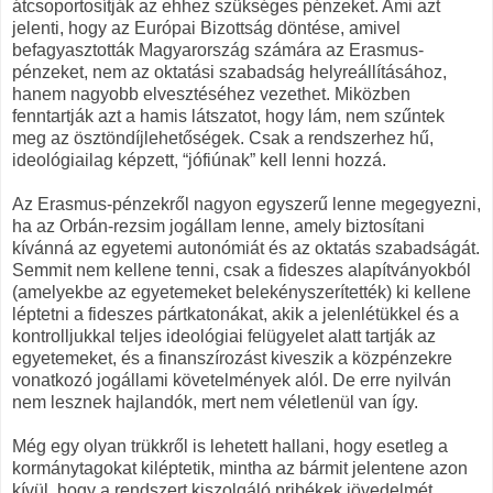
átcsoportosítják az ehhez szükséges pénzeket. Ami azt
jelenti, hogy az Európai Bizottság döntése, amivel
befagyasztották Magyarország számára az Erasmus-
pénzeket, nem az oktatási szabadság helyreállításához,
hanem nagyobb elvesztéséhez vezethet. Miközben
fenntartják azt a hamis látszatot, hogy lám, nem szűntek
meg az ösztöndíjlehetőségek. Csak a rendszerhez hű,
ideológiailag képzett, “jófiúnak” kell lenni hozzá.
Az Erasmus-pénzekről nagyon egyszerű lenne megegyezni,
ha az Orbán-rezsim jogállam lenne, amely biztosítani
kívánná az egyetemi autonómiát és az oktatás szabadságát.
Semmit nem kellene tenni, csak a fideszes alapítványokból
(amelyekbe az egyetemeket belekényszerítették) ki kellene
léptetni a fideszes pártkatonákat, akik a jelenlétükkel és a
kontrolljukkal teljes ideológiai felügyelet alatt tartják az
egyetemeket, és a finanszírozást kiveszik a közpénzekre
vonatkozó jogállami követelmények alól. De erre nyilván
nem lesznek hajlandók, mert nem véletlenül van így.
Még egy olyan trükkről is lehetett hallani, hogy esetleg a
kormánytagokat kiléptetik, mintha az bármit jelentene azon
kívül, hogy a rendszert kiszolgáló pribékek jövedelmét