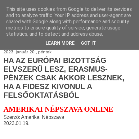
This site uses cookies from Google to deliver its services
BLOGÁSZAT, napi
and to analyze traffic. Your IP address and user-agent are
shared with Google along with performance and security
blogjava
metrics to ensure quality of service, generate usage
statistics, and to detect and address abuse.
LEARN MORE
GOT IT
2023. január 20., péntek
HA AZ EURÓPAI BIZOTTSÁG
ELVSZERŰ LESZ, ERASMUS-
PÉNZEK CSAK AKKOR LESZNEK,
HA A FIDESZ KIVONUL A
FELSŐOKTATÁSBÓL
AMERIKAI NÉPSZAVA ONLINE
Szerző: Amerikai Népszava
2023.01.19.