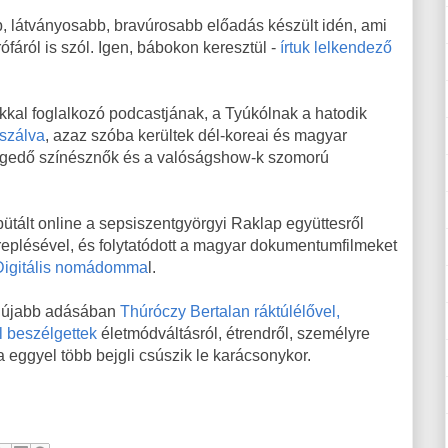
 látványosabb, bravúrosabb előadás készült idén, ami
ófáról is szól. Igen, bábokon keresztül -
írtuk lelkendező
kkal foglalkozó podcastjának, a Tyúkólnak a hatodik
uszálva
, azaz szóba kerültek dél-koreai és magyar
regedő színésznők és a valóságshow-k szomorú
bütált online a sepsiszentgyörgyi Raklap együttesről
plésével, és folytatódott a magyar dokumentumfilmeket
Digitális nomádomma
l.
egújabb adásában
Thúróczy Bertalan ráktúlélővel,
l beszélgettek
életmódváltásról, étrendről, személyre
ha eggyel több bejgli csúszik le karácsonykor.