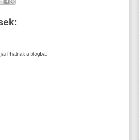
sek:
ai írhatnak a blogba.