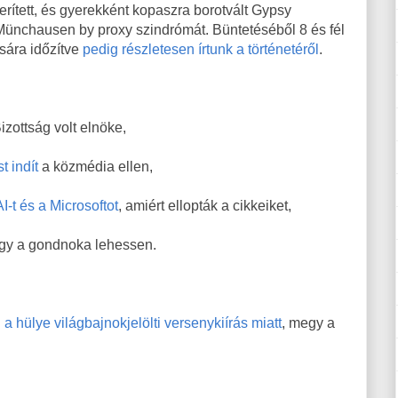
ített, és gyerekként kopaszra borotvált Gypsy
 Münchausen by proxy szindrómát. Büntetéséből 8 és fél
sára időzítve
pedig részletesen írtunk a történetéről
.
izottság volt elnöke,
t indít
a közmédia ellen,
-t és a Microsoftot
, amiért ellopták a cikkeiket,
ogy a gondnoka lehessen.
a hülye világbajnokjelölti versenykiírás miatt
, megy a