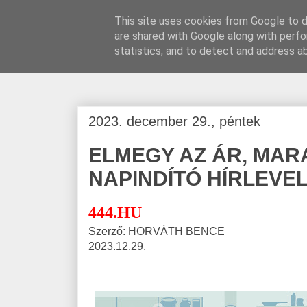
This site uses cookies from Google to de
are shared with Google along with perfo
BLOGÁSZAT, na
statistics, and to detect and address a
2023. december 29., péntek
ELMEGY AZ ÁR, MARA
NAPINDÍTÓ HÍRLEVE
444.HU
Szerző: HORVÁTH BENCE
2023.12.29.