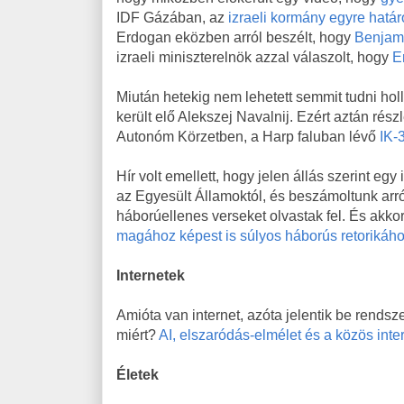
IDF Gázában, az
izraeli kormány egyre határ
Erdogan eközben arról beszélt, hogy
Benjami
izraeli miniszterelnök azzal válaszolt, hogy
Er
Miután hetekig nem lehetett semmit tudni hol
került elő Alekszej Navalnij. Ezért aztán rész
Autonóm Körzetben, a Harp faluban lévő
IK-
Hír volt emellett, hogy jelen állás szerint egy 
az Egyesült Államoktól, és beszámoltunk arró
háborúellenes verseket olvastak fel. És ak
magához képest is súlyos háborús retorikáho
Internetek
Amióta van internet, azóta jelentik be rendsz
miért?
AI, elszaródás-elmélet és a közös inte
Életek