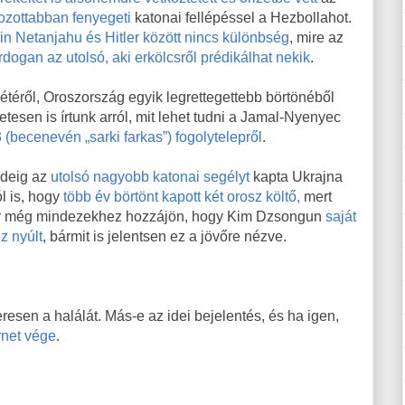
ozottabban fenyegeti
katonai fellépéssel a Hezbollahot.
n Netanjahu és Hitler között nincs különbség
, mire az
dogan az utolsó, aki erkölcsről prédikálhat nekik
.
létéről, Oroszország egyik legrettegettebb börtönéből
letesen is írtunk arról, mit lehet tudni a Jamal-Nyenyec
3 (becenevén „sarki farkas”) fogolytelepről
.
ideig az
utolsó nagyobb katonai segélyt
kapta Ukrajna
l is, hogy
több év börtönt kapott két orosz költő,
mert
kor még mindezekhez hozzájön, hogy Kim Dzsongun
saját
z nyúlt
, bármit is jelentsen ez a jövőre nézve.
eresen a halálát. Más-e az idei bejelentés, és ha igen,
rnet vége
.