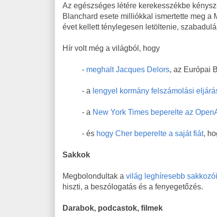
Az egészséges létére kerekesszékbe kényszer
Blanchard esete milliókkal ismertette meg a
évet kellett ténylegesen letöltenie, szabadulá
Hír volt még a világból, hogy
-
meghalt Jacques Delors
, az Európai B
- a
lengyel kormány felszámolási eljárás
- a
New York Times beperelte az OpenAI
- és
hogy Cher beperelte a saját fiát
, h
Sakkok
Megbolondultak a
világ leghíresebb sakkozói 
hiszti, a beszólogatás és a fenyegetőzés.
Darabok, podcastok, filmek