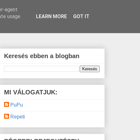
er-agent
rate usage
LEARN MORE
GOT IT
Keresés ebben a blogban
MI VÁLOGATJUK:
PuPu
Repeti