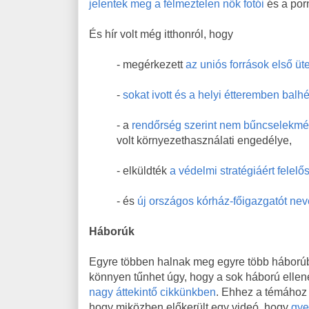
jelentek meg a félmeztelen nők fotói
és a por
És hír volt még itthonról, hogy
- megérkezett
az uniós források első ü
-
sokat ivott és a helyi étteremben balh
- a
rendőrség szerint nem bűncselekm
volt környezethasználati engedélye,
- elküldték
a védelmi stratégiáért felelős
- és
új országos kórház-főigazgatót nev
Háborúk
Egyre többen halnak meg egyre több háborúba
könnyen tűnhet úgy, hogy a sok háború ellen
nagy áttekintő cikkünkben
. Ehhez a témához 
hogy miközben előkerült egy videó, hogy
gye