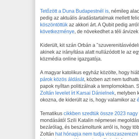
Tetőzött a Duna Budapestnél is,
némileg alac
pedig az aktuális áradástartalmak mellett feli
köszöntöttük
az akkori árt. A Qubit pedig arról
következménye
, de növekedhet a téli árvizek
Kiderült, kit szán Orbán a "szuverenitásvéde
akinek az irányítása alatt nullázódott le az e
közmédia online igazgatója.
A magyar katolikus egyház közölte, hogy hiáb
párok közös áldását
, közben azt nem tudhat
papok nyíltan politizálnak a templomokban. Sz
Zoltán levelet írt Karsai Dánielnek
, melyben k
okozna, de kiderült az is, hogy valamikor az
é
Tematikus
cikkben szedtük össze 2023 nagy f
mondásától Szili Katalin népmesei megoldásá
bezárólag, és beszámoltunk arról is, hogy t
Zoltán
hat hónapja nem tudja visszaszerezni