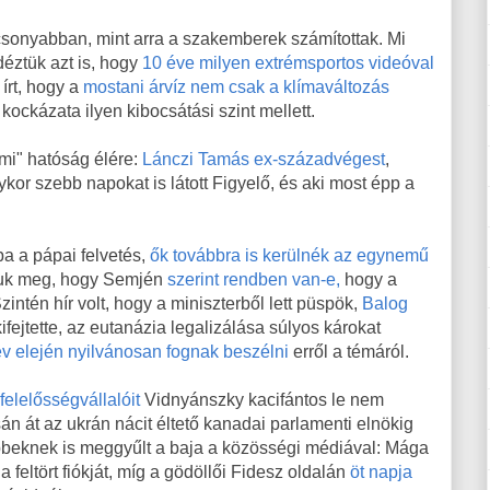
sonyabban, mint arra a szakemberek számítottak. Mi
déztük azt is, hogy
10 éve milyen extrémsportos videóval
 írt, hogy a
mostani árvíz nem csak a klímaváltozás
 kockázata ilyen kibocsátási szint mellett.
lmi" hatóság élére:
Lánczi Tamás ex-századvégest
,
gykor szebb napokat is látott Figyelő, és aki most épp a
a a pápai felvetés,
ők továbbra is kerülnék az egynemű
tuk meg, hogy Semjén
szerint rendben van-e,
hogy a
intén hír volt, hogy a miniszterből lett püspök,
Balog
ifejtette, az eutanázia legalizálása súlyos károkat
v elején nyilvánosan fognak beszélni
erről a témáról.
elelősségvállalóit
Vidnyánszky kacifántos le nem
n át az ukrán nácit éltető kanadai parlamenti elnökig
öbbeknek is meggyűlt a baja a közösségi médiával: Mága
a feltört fiókját, míg a gödöllői Fidesz oldalán
öt napja