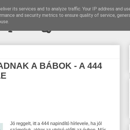
liver its services and to analyze traffic. Your IP address and us
rmance and security metrics to ensure quality of service, gene
pi blogjava
buse.
DNAK A BÁBOK - A 444
LE
Jó reggelt, itt a 444 napindító hírlevele, ha jól
számoljuk, akkor az utolsó előtti az évben. Már