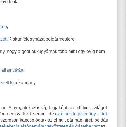
nóvideók.
teme
,
ézott
Kiskunfélegyháza polgármestere,
ény
, hogy a gödi akkugyárnak több mint egy évig nem
 államtitkárt
,
ezett ki
a kormány.
n. A nyugati közösség tagjaként szemlélve a világot
ére nem változik semmi, de
ez nincs teljesen így - írtuk
szorosan kapcsolódtak az elmúlt pár nap hírei, például
rekeket is alsóneműre vetkőztetett és őrizetbe vett
az