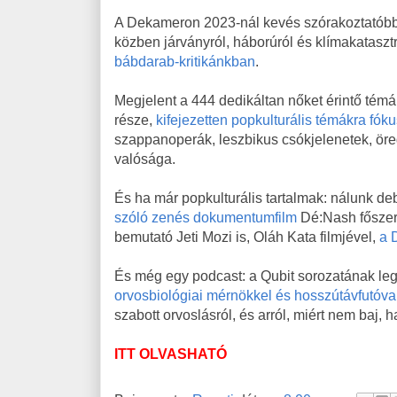
A Dekameron 2023-nál kevés szórakoztatóbb,
közben járványról, háborúról és klímakatasztr
bábdarab-kritikánkban
.
Megjelent a 444 dedikáltan nőket érintő témá
része,
kifejezetten popkulturális témákra fók
szappanoperák, leszbikus csókjelenetek, ö
valósága.
És ha már popkulturális tartalmak: nálunk de
szóló zenés dokumentumfilm
Dé:Nash főszere
bemutató Jeti Mozi is, Oláh Kata filmjével,
a 
És még egy podcast: a Qubit sorozatának l
orvosbiológiai mérnökkel és hosszútávfutóva
szabott orvoslásról, és arról, miért nem baj, 
ITT OLVASHATÓ