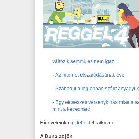
változik semmi, ez nem igaz
-
Az internet elszaródásának éve
-
Szabadul a legjobban szánt anyagyil
-
Egy elcseszett versenykiírás miatt a 
mint a ketrecharc
Hírleveleinkre
itt lehet
feliratkozni.
A Duna az jön