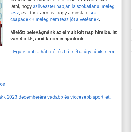
látni, hogy
szilveszter napján is szokatlanul meleg
lesz
, és írtunk arról is, hogy a mostani
sok
csapadék + meleg nem tesz jót a vetésnek
.
Mielőtt belevágnánk az elmúlt két nap híreibe, itt
van 4 cikk, amit külön is ajánlunk:
-
Egyre több a háború, és bár néha úgy tűnik, nem
kos
sakk 2023 decemberére vadabb és viccesebb sport lett,