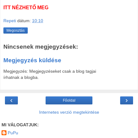
ITT NÉZHETŐ MEG
Repeti
dátum:
10:10
Megosztás
Nincsenek megjegyzések:
Megjegyzés küldése
Megjegyzés: Megjegyzéseket csak a blog tagjai
írhatnak a blogba.
‹
›
Főoldal
Internetes verzió megtekintése
MI VÁLOGATJUK:
PuPu