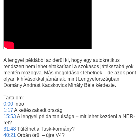
A lengyel példából az derül ki, hogy egy autokratikus
rendszert nem lehet eltakarítani a szokásos játékszabályok
mentén mozogva. Más megoldások lehetnek – de azok pont
olyan kihívásokkal járnának, mint Lengyelországban.
Domány Andrást Kacskovics Mihály Béla kérdezte.
Tartalom:
0:00
Intro
1:17
A kettészakadt ország
15:53
A lengyel példa tanulsága – mit lehet kezdeni a NER-
rel?
31:48
Túlélhet a Tusk-kormány?
40:21
Orbán örül – újra V4?