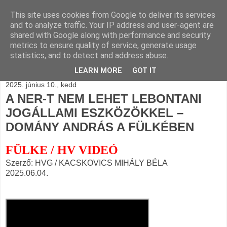
This site uses cookies from Google to deliver its services
BLOGÁSZAT, napi
and to analyze traffic. Your IP address and user-agent are
shared with Google along with performance and security
blogjava
metrics to ensure quality of service, generate usage
statistics, and to detect and address abuse.
LEARN MORE
GOT IT
2025. június 10., kedd
A NER-T NEM LEHET LEBONTANI
JOGÁLLAMI ESZKÖZÖKKEL –
DOMÁNY ANDRÁS A FÜLKÉBEN
FÜLKE / HV VIDEÓ
Szerző: HVG / KACSKOVICS MIHÁLY BÉLA
2025.06.04.