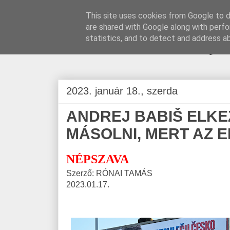
This site uses cookies from Google to de
are shared with Google along with perfo
BLOGÁSZAT, na
statistics, and to detect and address a
2023. január 18., szerda
ANDREJ BABIŠ ELKE
MÁSOLNI, MERT AZ E
NÉPSZAVA
Szerző: RÓNAI TAMÁS
2023.01.17.