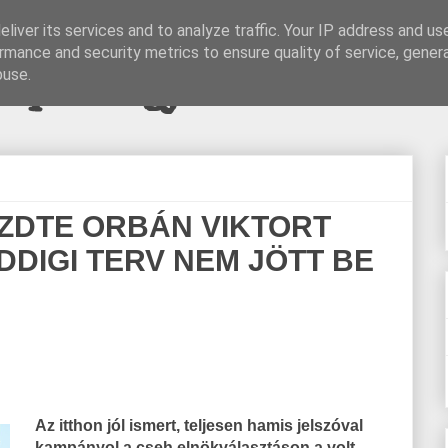
liver its services and to analyze traffic. Your IP address and us
rmance and security metrics to ensure quality of service, gene
pi blogjava
buse.
ZDTE ORBÁN VIKTORT
DDIGI TERV NEM JÖTT BE
Az itthon jól ismert, teljesen hamis jelszóval
kampányol a cseh elnökválasztáson a volt