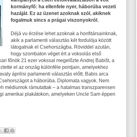
kormányfő: ha ellenfele nyer, háborúba vezeti
hazáját. Ez az üzenet azoknak szól, akiknek
fogalmuk sincs a prágai viszonyokról.
Déjà vu érzése lehet azoknak a honfitársainknak,
akik a parlamenti választás két fordulója között
látogatnak el Csehországba. Röviddel azután,
hogy szombaton véget ért a voksolás első
ari főnök 21 ezer vokssal megelőzte Andrej Babišt, a
eztette el az ország különféle pontjain, amelyekhez
ly áprilisi parlamenti választás előtt. Babis arca
m Csehországot a háborúba. Diplomata vagyok. Nem
eh médiumok rámutattak – a hatalmas transzparensen
 régi amerikai plakátokon, amelyeken Uncle Sam éppen