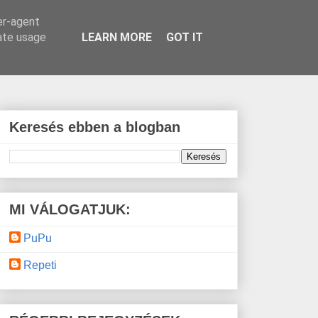
er-agent
rate usage
LEARN MORE
GOT IT
Keresés ebben a blogban
MI VÁLOGATJUK:
PuPu
Repeti