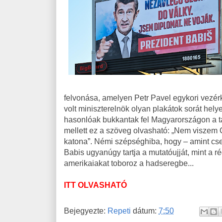
felvonása, amelyen Petr Pavel egykori vezérk
volt miniszterelnök olyan plakátok sorát hely
hasonlóak bukkantak fel Magyarországon a tava
mellett ez a szöveg olvasható: „Nem visze
katona”. Némi szépséghiba, hogy – amint cs
Babis ugyanúgy tartja a mutatóujját, mint a
amerikaiakat toboroz a hadseregbe...
ITT OLVASHATÓ
Bejegyezte:
Repeti
dátum:
7:50