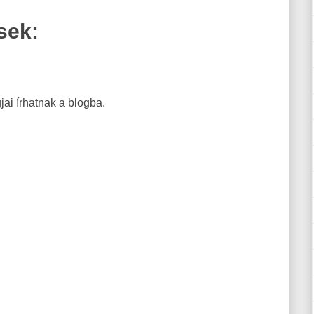
sek:
ai írhatnak a blogba.