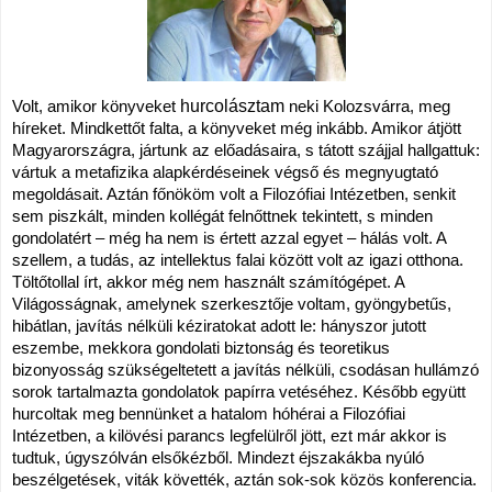
Volt, amikor könyveket 
hurcolásztam
 neki Kolozsvárra, meg 
híreket. Mindkettőt falta, a könyveket még inkább. Amikor átjött 
Magyarországra, jártunk az előadásaira, s tátott szájjal hallgattuk: 
vártuk a metafizika alapkérdéseinek végső és megnyugtató 
megoldásait. Aztán főnököm volt a Filozófiai Intézetben, senkit 
sem piszkált, minden kollégát felnőttnek tekintett, s minden 
gondolatért – még ha nem is értett azzal egyet – hálás volt. A 
szellem, a tudás, az intellektus falai 
között volt az igazi otthona. 
Töltőtollal írt, akkor még nem használt számítógépet. A 
Világosságnak, amelynek szerkesztője voltam, gyöngybetűs, 
hibátlan, javítás nélküli kéziratokat adott le: hányszor jutott 
eszembe, mekkora gondolati biztonság és teoretikus 
bizonyosság szükségeltetett a javítás nélküli, csodásan hullámzó 
sorok tartalmazta gondolatok papírra vetéséhez. Később együtt 
hurcoltak meg bennünket a hatalom hóhérai a Filozófiai 
Intézetben, a kilövési parancs legfelülről jött, ezt már akkor is 
tudtuk, úgyszólván elsőkézből. Mindezt éjszakákba nyúló 
beszélgetések, viták követték, aztán sok-sok közös konferencia. 