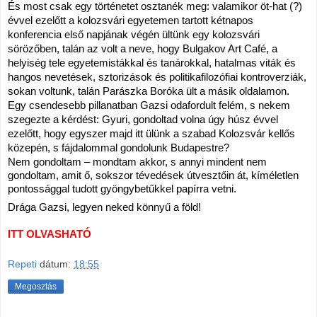
És most csak egy történetet osztanék meg: valamikor öt-hat (?) 
évvel ezelőtt a kolozsvári egyetemen tartott kétnapos 
konferencia első napjának végén ültünk egy kolozsvári 
sörözőben, talán az volt a neve, hogy Bulgakov Art Café, a 
helyiség tele egyetemistákkal és tanárokkal, hatalmas viták és 
hangos nevetések, sztorizások és politikafilozófiai kontroverziák, 
sokan voltunk, talán Parászka Boróka ült a másik oldalamon. 
Egy csendesebb pillanatban Gazsi odafordult felém, s nekem 
szegezte a kérdést: Gyuri, gondoltad volna úgy húsz évvel 
ezelőtt, hogy egyszer majd itt ülünk a szabad Kolozsvár kellős 
közepén, s fájdalommal gondolunk Budapestre? 
Nem gondoltam – mondtam akkor, s annyi mindent nem 
gondoltam, amit ő, sokszor tévedések útvesztőin át, kíméletlen 
pontossággal tudott gyöngybetűkkel papírra vetni.
Drága Gazsi, legyen neked könnyű a föld!
ITT OLVASHATÓ
Repeti
dátum:
18:55
Megosztás