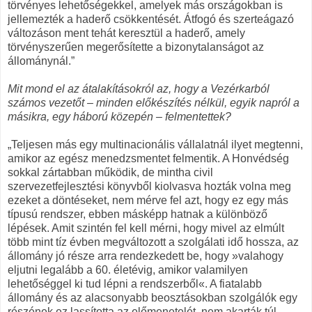
törvényes lehetőségekkel, amelyek más országokban is
jellemezték a haderő csökkentését. Átfogó és szerteágazó
változáson ment tehát keresztül a haderő, amely
törvényszerűen megerősítette a bizonytalanságot az
állománynál.”
Mit mond el az átalakításokról az, hogy a Vezérkarból
számos vezetőt – minden előkészítés nélkül, egyik napról a
másikra, egy háború közepén – felmentettek?
„Teljesen más egy multinacionális vállalatnál ilyet megtenni,
amikor az egész menedzsmentet felmentik. A Honvédség
sokkal zártabban működik, de mintha civil
szervezetfejlesztési könyvből kiolvasva hozták volna meg
ezeket a döntéseket, nem mérve fel azt, hogy ez egy más
típusú rendszer, ebben másképp hatnak a különböző
lépések. Amit szintén fel kell mérni, hogy mivel az elmúlt
több mint tíz évben megváltozott a szolgálati idő hossza, az
állomány jó része arra rendezkedett be, hogy »valahogy
eljutni legalább a 60. életévig, amikor valamilyen
lehetőséggel ki tud lépni a rendszerből«. A fiatalabb
állomány és az alacsonyabb beosztásokban szolgálók egy
részének ez lassította az előmenetelét, nem akarták túl