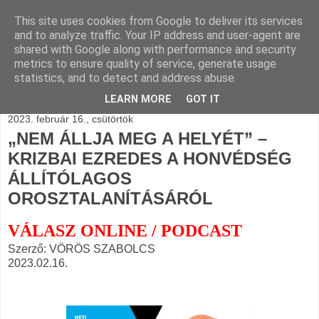
This site uses cookies from Google to deliver its services
BLOGÁSZAT, napi
and to analyze traffic. Your IP address and user-agent are
shared with Google along with performance and security
blogjava
metrics to ensure quality of service, generate usage
statistics, and to detect and address abuse.
LEARN MORE
GOT IT
2023. február 16., csütörtök
„NEM ÁLLJA MEG A HELYÉT” –
KRIZBAI EZREDES A HONVÉDSÉG
ÁLLÍTÓLAGOS
OROSZTALANÍTÁSÁRÓL
VÁLASZ ONLINE / PODCAST
Szerző: VÖRÖS SZABOLCS
2023.02.16.