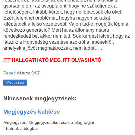
gyorsan elérni az üvegplafont, hogy ne szűküljenek a
lehetőségeik. Inkább kérték, hogy ne léptessék elő őket.
Ezért jelenthet problémát, hogyha nagyon sokakat
kiléptetnek a felső vezetésből. Vajon tud-e mögéjük lépni a
következő generáció? Mert ha az állomány másra
rendezkedett be, akkor nem tud. Sok kérdést felvet, hogy az
látszik: a Honvédség vezetése azokról a lépésekről,
amelyek a jövőt meghatározzák, nem tudott.”...
ITT HALLGATHATÓ MEG, ITT OLVASHATÓ
Repeti
dátum:
9:07
Megosztás
Nincsenek megjegyzések:
Megjegyzés küldése
Megjegyzés: Megjegyzéseket csak a blog tagjai
írhatnak a blogba.