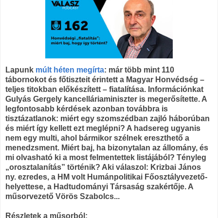
Lapunk
múlt héten megírta
: már több mint 110
tábornokot és főtiszteit érintett a Magyar Honvédség –
teljes titokban előkészített – fiatalítása. Információnkat
Gulyás Gergely kancelláriaminiszter is megerősítette. A
legfontosabb kérdések azonban továbbra is
tisztázatlanok: miért egy szomszédban zajló háborúban
és miért így kellett ezt meglépni? A hadsereg ugyanis
nem egy multi, ahol bármikor szélnek ereszthető a
menedzsment. Miért baj, ha bizonytalan az állomány, és
mi olvasható ki a most felmentettek listájából? Tényleg
„orosztalanítás” történik? Aki válaszol: Krizbai János
ny. ezredes, a HM volt Humánpolitikai Főosztályvezető-
helyettese, a Hadtudományi Társaság szakértője. A
műsorvezető Vörös Szabolcs...
Részletek a műsorból: