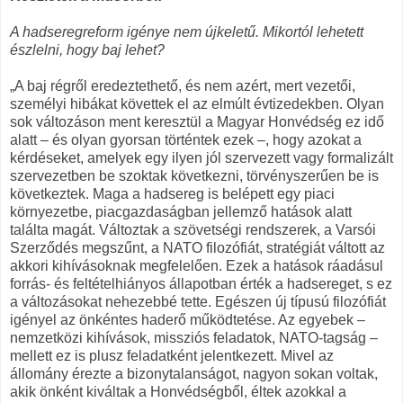
A hadseregreform igénye nem újkeletű. Mikortól lehetett
észlelni, hogy baj lehet?
„A baj régről eredeztethető, és nem azért, mert vezetői,
személyi hibákat követtek el az elmúlt évtizedekben. Olyan
sok változáson ment keresztül a Magyar Honvédség ez idő
alatt – és olyan gyorsan történtek ezek –, hogy azokat a
kérdéseket, amelyek egy ilyen jól szervezett vagy formalizált
szervezetben be szoktak következni, törvényszerűen be is
következtek. Maga a hadsereg is belépett egy piaci
környezetbe, piacgazdaságban jellemző hatások alatt
találta magát. Változtak a szövetségi rendszerek, a Varsói
Szerződés megszűnt, a NATO filozófiát, stratégiát váltott az
akkori kihívásoknak megfelelően. Ezek a hatások ráadásul
forrás- és feltételhiányos állapotban érték a hadsereget, s ez
a változásokat nehezebbé tette. Egészen új típusú filozófiát
igényel az önkéntes haderő működtetése. Az egyebek –
nemzetközi kihívások, missziós feladatok, NATO-tagság –
mellett ez is plusz feladatként jelentkezett. Mivel az
állomány érezte a bizonytalanságot, nagyon sokan voltak,
akik önként kiváltak a Honvédségből, éltek azokkal a