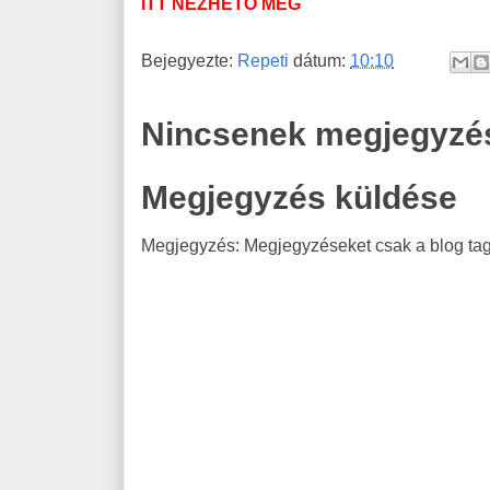
ITT NÉZHETŐ MEG
Bejegyezte:
Repeti
dátum:
10:10
Nincsenek megjegyzé
Megjegyzés küldése
Megjegyzés: Megjegyzéseket csak a blog tagj