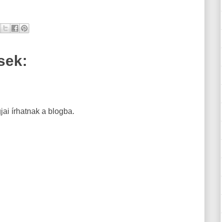
sek:
ai írhatnak a blogba.