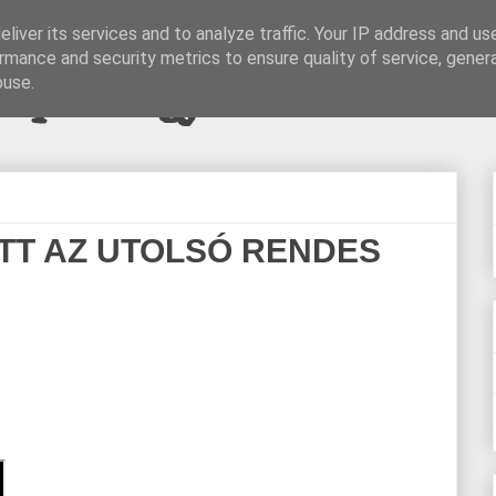
liver its services and to analyze traffic. Your IP address and us
rmance and security metrics to ensure quality of service, gene
pi blogjava
buse.
ITT AZ UTOLSÓ RENDES