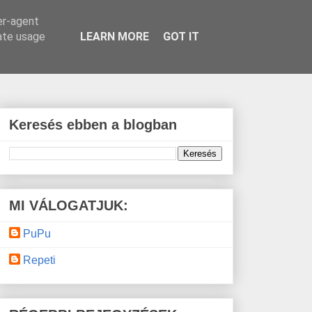
er-agent
rate usage
LEARN MORE
GOT IT
Keresés ebben a blogban
MI VÁLOGATJUK:
PuPu
Repeti