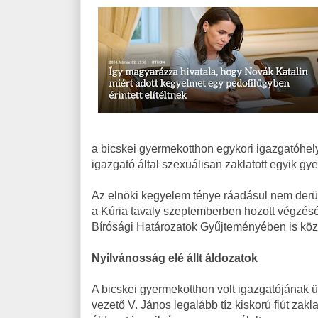
a bicskei gyermekotthon egykori igazgatóhelye
igazgató által szexuálisan zaklatott egyik gy
Az elnöki kegyelem ténye ráadásul nem derült
a Kúria tavaly szeptemberben hozott végzésé
Bírósági Határozatok Gyűjteményében is közz
Nyilvánosság elé állt áldozatok
A bicskei gyermekotthon volt igazgatójának
vezető V. János legalább tíz kiskorú fiút za