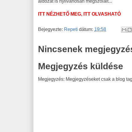
áldozat is nyilvánosan megszólalt...
ITT NÉZHETŐ MEG, ITT OLVASHATÓ
Bejegyezte:
Repeti
dátum:
19:58
Nincsenek megjegyzé
Megjegyzés küldése
Megjegyzés: Megjegyzéseket csak a blog tagj