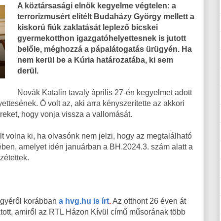
A köztársasági elnök kegyelme végtelen: a
terrorizmusért elítélt Budaházy György mellett a
kiskorú fiúk zaklatását leplező bicskei
gyermekotthon igazgatóhelyettesnek is jutott
belőle, méghozzá a pápalátogatás ürügyén. Ha
nem kerül be a Kúria határozatába, ki sem
derül.
Novák Katalin tavaly április 27-én kegyelmet adott
ttesének. Ő volt az, aki arra kényszerítette az akkori
ereket, hogy vonja vissza a vallomását.
 volna ki, ha olvasónk nem jelzi, hogy az megtalálható
ben, amelyet idén januárban a BH.2024.3. szám alatt a
étettek.
 ügyéről korábban
a hvg.hu is írt
.
Az otthont 26 éven át
klatott, amiről az RTL Házon Kívül című műsorának több