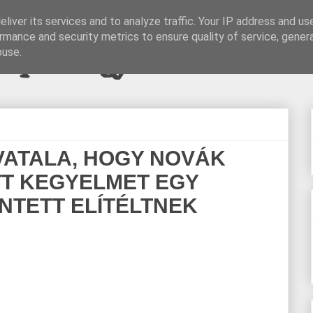
liver its services and to analyze traffic. Your IP address and us
rmance and security metrics to ensure quality of service, gene
pi blogjava
buse.
VATALA, HOGY NOVÁK
TT KEGYELMET EGY
NTETT ELÍTÉLTNEK