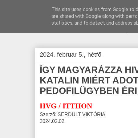
This site uses cookies from Google to de
are shared with Google along with perfo
BLOGÁSZAT, na
statistics, and to detect and address a
2024. február 5., hétfő
ÍGY MAGYARÁZZA HI
KATALIN MIÉRT ADO
PEDOFILÜGYBEN ÉRI
HVG / ITTHON
Szerző: SERDÜLT VIKTÓRIA
2024.02.02.