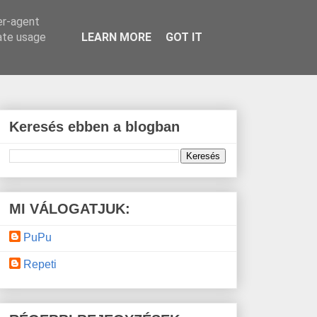
er-agent
rate usage
LEARN MORE
GOT IT
Keresés ebben a blogban
MI VÁLOGATJUK:
PuPu
Repeti