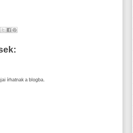
sek:
ai írhatnak a blogba.