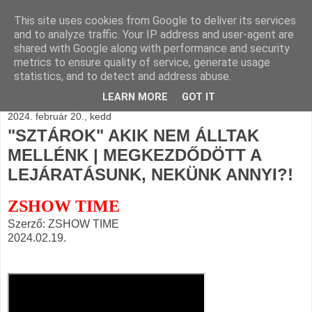
This site uses cookies from Google to deliver its services
BLOGÁSZAT, napi
and to analyze traffic. Your IP address and user-agent are
shared with Google along with performance and security
blogjava
metrics to ensure quality of service, generate usage
statistics, and to detect and address abuse.
LEARN MORE
GOT IT
2024. február 20., kedd
"SZTÁROK" AKIK NEM ÁLLTAK
MELLÉNK | MEGKEZDŐDÖTT A
LEJÁRATÁSUNK, NEKÜNK ANNYI?!
ZSHOW TIME
Szerző: ZSHOW TIME
2024.02.19.