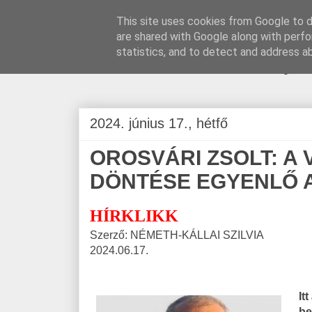
This site uses cookies from Google to de
are shared with Google along with perfo
BLOGÁSZAT, na
statistics, and to detect and address a
2024. június 17., hétfő
OROSVÁRI ZSOLT: A
DÖNTÉSE EGYENLŐ A
HÍRKLIKK
Szerző: NÉMETH-KÁLLAI SZILVIA
2024.06.17.
It
be