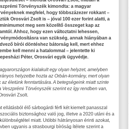
szprémi Törvényszék kimondta: a magyar
rvényeknek megfelel, hogy többszázezer rokkant –
ztük Orosvári Zsolt is – jóval 100 ezer forint alatti, a
tminimumot meg sem közelítő összeget kap az
lamtól. Ahhoz, hogy ezen változtatni lehessen,
rvénymódosításra van szükség, annak hiányában a
dvező bírói döntéshez bátorság kell, mert ehhez
embe kell menni a hatalommal – jelentette ki
epesházi Péter, Orosvári egyik ügyvédje.
agyarországon kialakult egy olyan helyzet, amelyben
trányos helyzetbe hozta az Orbán-kormány, mert olyan
 az életünk fenntartására. A betegségeink miatt szinte
e a Veszprémi Törvényszék szerint ez így rendben van,
rosvári Zsolt.
t ellátásból élő sárbogárdi férfi két kiemelt panasszal
zociális biztonsághoz való jog, illetve a 2020 utáni és a
 különbségtétel miatt. Utóbbi hátrányosan érinti azokat,
vben ugyanis a strasbourgi bíróság ítélete szerint a