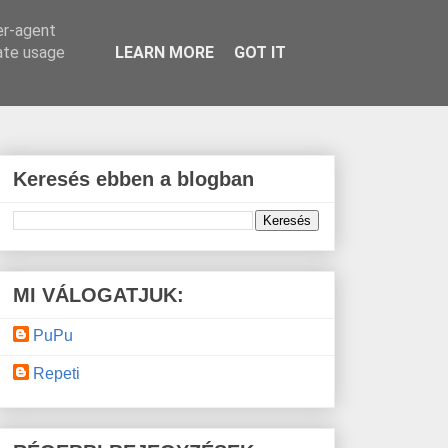
er-agent
rate usage
LEARN MORE
GOT IT
Keresés ebben a blogban
MI VÁLOGATJUK:
PuPu
Repeti