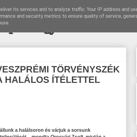
liver its services and to analyze traffic. Your IP address and us
rmance and security metrics to ensure quality of service, gene
pi blogjava
buse.
 VESZPRÉMI TÖRVÉNYSZÉK
 HALÁLOS ÍTÉLETTEL
t állunk a halálsoron és várjuk a sorsunk
teljesülését – mondta Orosvári Zsolt, miután a