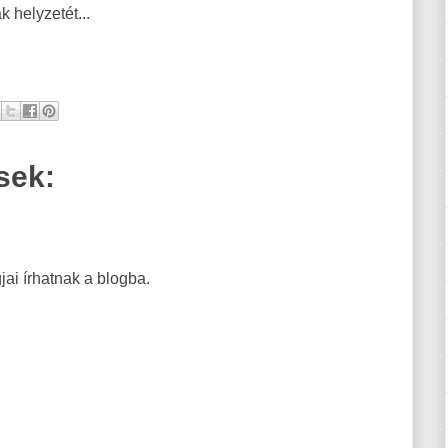
 helyzetét...
sek:
ai írhatnak a blogba.