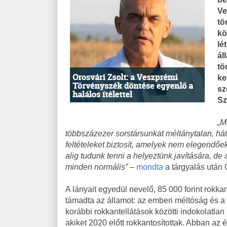
Ve
tö
kö
lé
ál
tö
ke
sz
Sz
„M
többszázezer sorstársunkat méltánytalan, há
feltételeket biztosít, amelyek nem elegendőek
alig tudunk tenni a helyeztünk javítására, d
minden normális”
–
mondta
a tárgyalás után O
A lányait egyedül nevelő, 85 000 forint rokkan
támadta az államot: az emberi méltóság és a s
korábbi rokkantellátások közötti indokolatlan
akiket 2020 előtt rokkantosítottak. Abban az é