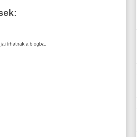
sek:
ai írhatnak a blogba.