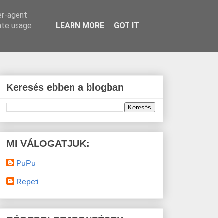
er-agent
rate usage
LEARN MORE
GOT IT
Keresés ebben a blogban
MI VÁLOGATJUK:
PuPu
Repeti