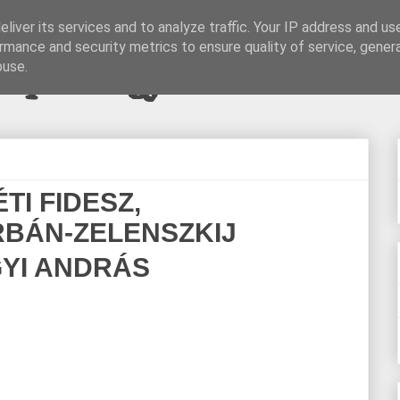
liver its services and to analyze traffic. Your IP address and us
rmance and security metrics to ensure quality of service, gene
pi blogjava
buse.
I FIDESZ,
RBÁN-ZELENSZKIJ
YI ANDRÁS