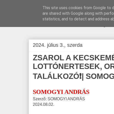
This site uses cookies from Google to de
are shared with Google along with perfo
BLOGÁSZAT, na
statistics, and to detect and address a
2024. július 3., szerda
ZSAROL A KECSKEMÉT
LOTTÓNERTESEK, O
TALÁLKOZÓ❗| SOMOG
SOMOGYI ANDRÁS
Szerző: SOMOGYI ANDRÁS
2024.08.02.