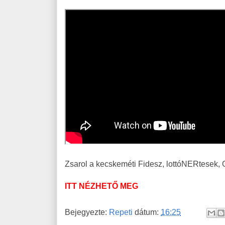
Zsarol a kecskeméti Fidesz, lottóNERtesek, 
ITT NÉZHETŐ MEG
Bejegyezte:
Repeti
dátum:
16:25