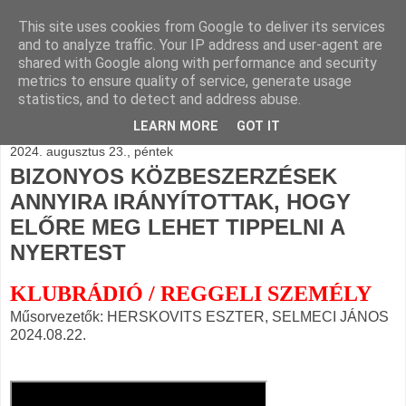
This site uses cookies from Google to deliver its services
BLOGÁSZAT, napi
and to analyze traffic. Your IP address and user-agent are
shared with Google along with performance and security
blogjava
metrics to ensure quality of service, generate usage
statistics, and to detect and address abuse.
LEARN MORE
GOT IT
2024. augusztus 23., péntek
BIZONYOS KÖZBESZERZÉSEK
ANNYIRA IRÁNYÍTOTTAK, HOGY
ELŐRE MEG LEHET TIPPELNI A
NYERTEST
KLUBRÁDIÓ / REGGELI SZEMÉLY
Műsorvezetők: HERSKOVITS ESZTER, SELMECI JÁNOS
2024.08.22.