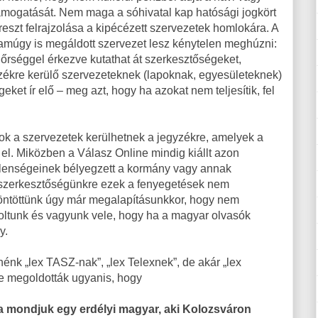
támogatását. Nem maga a sóhivatal kap hatósági jogkört
ereszt felrajzolása a kipécézett szervezetek homlokára. A
 amúgy is megáldott szervezet lesz kénytelen meghúzni:
őrséggel érkezve kutathat át szerkesztőségeket,
yzékre kerülő szervezeteknek (lapoknak, egyesületeknek)
geket ír elő – meg azt, hogy ha azokat nem teljesítik, fel
ok a szervezetek kerülhetnek a jegyzékre, amelyek a
k el. Miközben a Válasz Online mindig kiállt azon
llenségeinek bélyegzett a kormány vagy annak
i szerkesztőségünkre ezek a fenyegetések nem
öntöttünk úgy már megalapításunkkor, hogy nem
voltunk és vagyunk vele, hogy ha a magyar olvasók
y.
énk „lex TASZ-nak”, „lex Telexnek”, de akár „lex
de megoldották ugyanis, hogy
a mondjuk egy erdélyi magyar, aki Kolozsváron