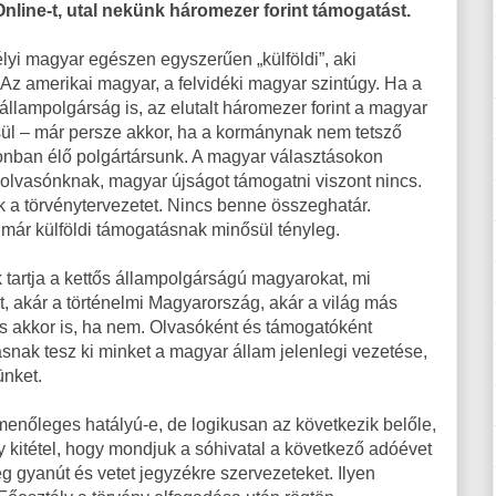
 Online-t, utal nekünk háromezer forint támogatást.
délyi magyar egészen egyszerűen „külföldi”, aki
 Az amerikai magyar, a felvidéki magyar szintúgy. Ha a
állampolgárság is, az elutalt háromezer forint a magyar
sül – már persze akkor, ha a kormánynak nem tetsző
honban élő polgártársunk. A magyar választásokon
 olvasónknak, magyar újságot támogatni viszont nincs.
k a törvénytervezetet. Nincs benne összeghatár.
 már külföldi támogatásnak minősül tényleg.
 tartja a kettős állampolgárságú magyarokat, mi
, akár a történelmi Magyarország, akár a világ más
és akkor is, ha nem. Olvasóként és támogatóként
ásnak tesz ki minket a magyar állam jelenlegi vezetése,
nket.
menőleges hatályú-e, de logikusan az következik belőle,
 kitétel, hogy mondjuk a sóhivatal a következő adóévet
g gyanút és vetet jegyzékre szervezeteket. Ilyen