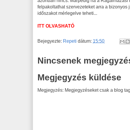
azonban nincs. Márpedig ha a Rágalmazási F
felpakoltathat szervezeteket arra a bizonyos 
időszakot mérlegelve teheti...
ITT OLVASHATÓ
Bejegyezte:
Repeti
dátum:
15:50
Nincsenek megjegyzé
Megjegyzés küldése
Megjegyzés: Megjegyzéseket csak a blog tagj