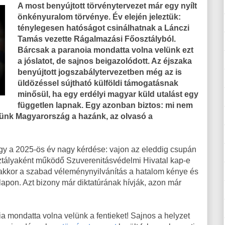
A most benyújtott törvénytervezet már egy nyílt
önkényuralom törvénye. Év elején jeleztük:
ténylegesen hatóságot csinálhatnak a Lánczi
Tamás vezette Rágalmazási Főosztályból.
Bárcsak a paranoia mondatta volna velünk ezt
a jóslatot, de sajnos beigazolódott. Az éjszaka
benyújtott jogszabálytervezetben még az is
üldözéssel sújtható külföldi támogatásnak
minősül, ha egy erdélyi magyar küld utalást egy
független lapnak. Egy azonban biztos: mi nem
nk Magyarország a hazánk, az olvasó a
ogy a 2025-ös év nagy kérdése: vajon az eleddig csupán
tályaként működő Szuverenitásvédelmi Hivatal kap-e
, akkor a szabad véleménynyilvánítás a hatalom kénye és
lapon. Azt bizony már diktatúrának hívják, azon már
a mondatta volna velünk a fentieket! Sajnos a helyzet