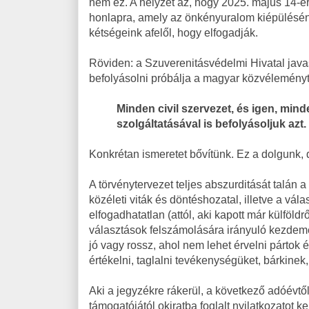
nem ez. A helyzet az, hogy 2025. május 14-é
honlapra, amely az önkényuralom kiépülésén
kétségeink afelől, hogy elfogadják.
Röviden: a Szuverenitásvédelmi Hivatal java
befolyásolni próbálja a magyar közvéleményt
Minden civil szervezet, és igen, min
szolgáltatásával is befolyásoljuk azt.
Konkrétan ismeretet bővítünk. Ez a dolgunk, d
A törvénytervezet teljes abszurditását talán a
közéleti viták és döntéshozatal, illetve a vá
elfogadhatatlan (attól, aki kapott már külföld
választások felszámolására irányuló kezdemé
jó vagy rossz, ahol nem lehet érvelni pártok é
értékelni, taglalni tevékenységüket, bárkinek
Aki a jegyzékre rákerül, a következő adóévt
támogatójától okiratba foglalt nyilatkozatot k