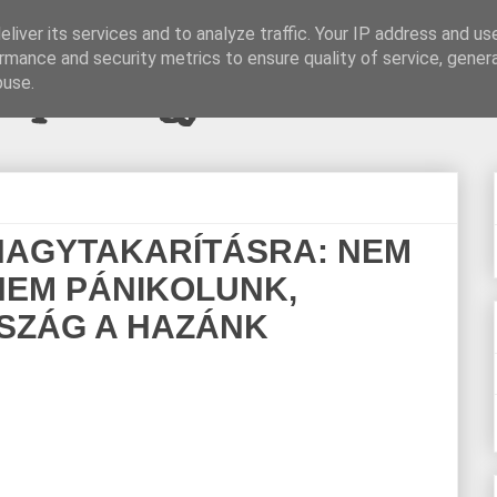
liver its services and to analyze traffic. Your IP address and us
rmance and security metrics to ensure quality of service, gene
pi blogjava
buse.
NAGYTAKARÍTÁSRA: NEM
NEM PÁNIKOLUNK,
SZÁG A HAZÁNK