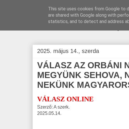
This site uses cookies from Google to de
are shared with Google along with perfo
BLOGÁSZAT, na
statistics, and to detect and address a
2025. május 14., szerda
VÁLASZ AZ ORBÁNI 
MEGYÜNK SEHOVA, 
NEKÜNK MAGYAROR
VÁLASZ ONLINE
Szerző: A szerk.
2025.05.14.