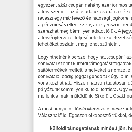
egyszeri, akár csupán néhány ezer forintos 
a terv szerint – az ő feladatuk csupán a célk
ravaszt egy már létező és hatósági jogkörrel
a pénzmosás elleni szerv, amely viszont rend
szerezhet meg bármilyen adatot tőlük. A jeg
a törvénytervezet teljesíthetetlen kötelezettsé
lehet őket oszlatni, meg lehet szüntetni.
Legyinthetnénk persze, hogy hát „csupán” az
sóhivatal szerint külföldi támogatást fogadta
sajtótermékek mellett, amelyeket a nemzet e
sóhivatala, eddig joggal gondoltuk úgy: a m
vonatkozhatnak. Hiszen nagyon tudatosan d
pályázunk semmilyen külföldi forrásra. Úgy 
mellénk állnak, működünk. Sikerült. Csakhog
A most benyújtott törvénytervezetet nevezhetn
Válasznak” is. Egészen elképesztő trükkel, 
külföldi támogatásnak minősüljön, h