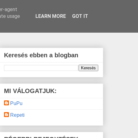
er-agent
rate usage
LEARN MORE
GOT IT
Keresés ebben a blogban
MI VÁLOGATJUK:
PuPu
Repeti