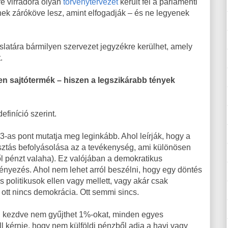
re virradóra olyan
törvénytervezet
került fel a parlamenti
ek záróköve lesz, amint elfogadják – és ne legyenek
slatára bármilyen szervezet jegyzékre kerülhet, amely
.
den sajtótermék – hiszen a legszikárabb tények
efiníció szerint.
 3-as pont mutatja meg leginkább. Ahol leírják, hogy a
lasztás befolyásolása az a tevékenység, ami különösen
ről pénzt valaha). Ez valójában a demokratikus
nyezés. Ahol nem lehet arról beszélni, hogy egy döntés
s politikusok ellen vagy mellett, vagy akár csak
, ott nincs demokrácia. Ott semmi sincs.
ől kezdve nem gyűjthet 1%-okat, minden egyes
ell kérnie, hogy nem külföldi pénzből adja a havi vagy