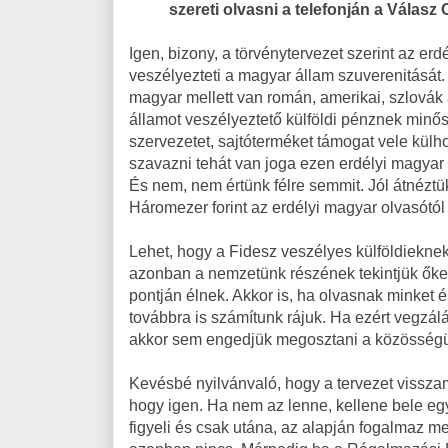
szereti olvasni a telefonján a Válasz
Igen, bizony, a törvénytervezet szerint az er
veszélyezteti a magyar állam szuverenitását.
magyar mellett van román, amerikai, szlovák 
államot veszélyeztető külföldi pénznek minő
szervezetet, sajtóterméket támogat vele kül
szavazni tehát van joga ezen erdélyi magyar
És nem, nem értünk félre semmit. Jól átnéztü
Háromezer forint az erdélyi magyar olvasótól
Lehet, hogy a Fidesz veszélyes külföldieknek
azonban a nemzetünk részének tekintjük őket
pontján élnek. Akkor is, ha olvasnak minket 
továbbra is számítunk rájuk. Ha ezért vegzál
akkor sem engedjük megosztani a közösségü
Kevésbé nyilvánvaló, hogy a tervezet vissza
hogy igen. Ha nem az lenne, kellene bele egy
figyeli és csak utána, az alapján fogalmaz me