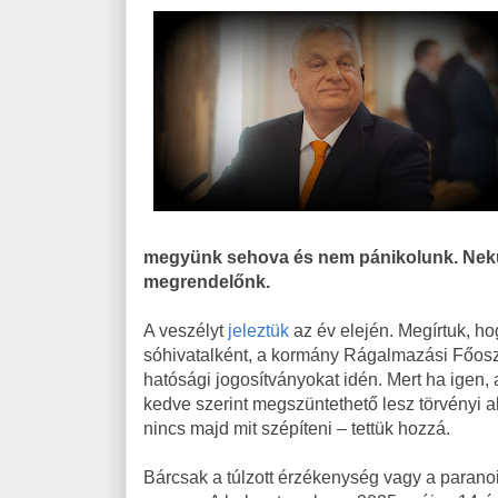
megyünk sehova és nem pánikolunk. Nekü
megrendelőnk.
A veszélyt
jeleztük
az év elején. Megírtuk, h
sóhivatalként, a kormány Rágalmazási Főosz
hatósági jogosítványokat idén. Mert ha igen
kedve szerint megszüntethető lesz törvényi a
nincs majd mit szépíteni – tettük hozzá.
Bárcsak a túlzott érzékenység vagy a paranoi