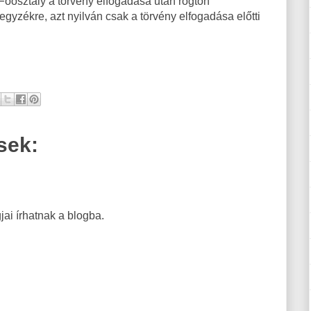
őosztály a törvény elfogadása után rögtön
jegyzékre, azt nyilván csak a törvény elfogadása előtti
sek:
ai írhatnak a blogba.