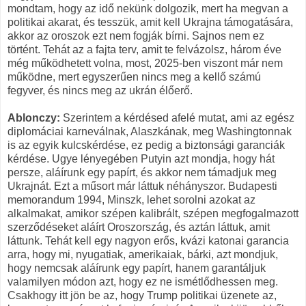
mondtam, hogy az idő nekünk dolgozik, mert ha megvan a
politikai akarat, és tesszük, amit kell Ukrajna támogatására,
akkor az oroszok ezt nem fogják bírni. Sajnos nem ez
történt. Tehát az a fajta terv, amit te felvázolsz, három éve
még működhetett volna, most, 2025-ben viszont már nem
működne, mert egyszerűen nincs meg a kellő számú
fegyver, és nincs meg az ukrán élőerő.
Ablonczy:
Szerintem a kérdésed afelé mutat, ami az egész
diplomáciai karneválnak, Alaszkának, meg Washingtonnak
is az egyik kulcskérdése, ez pedig a biztonsági garanciák
kérdése. Ugye lényegében Putyin azt mondja, hogy hát
persze, aláírunk egy papírt, és akkor nem támadjuk meg
Ukrajnát. Ezt a műsort már láttuk néhányszor. Budapesti
memorandum 1994, Minszk, lehet sorolni azokat az
alkalmakat, amikor szépen kalibrált, szépen megfogalmazott
szerződéseket aláírt Oroszország, és aztán láttuk, amit
láttunk. Tehát kell egy nagyon erős, kvázi katonai garancia
arra, hogy mi, nyugatiak, amerikaiak, bárki, azt mondjuk,
hogy nemcsak aláírunk egy papírt, hanem garantáljuk
valamilyen módon azt, hogy ez ne ismétlődhessen meg.
Csakhogy itt jön be az, hogy Trump politikai üzenete az,