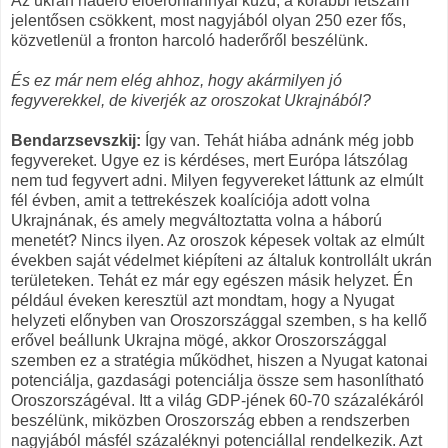
Az ukrán haderő élőerőhiánnyal küzd, a korábbi létszám
jelentősen csökkent, most nagyjából olyan 250 ezer fős,
közvetlenül a fronton harcoló haderőről beszélünk.
És ez már nem elég ahhoz, hogy akármilyen jó
fegyverekkel, de kiverjék az oroszokat Ukrajnából?
Bendarzsevszkij:
Így van. Tehát hiába adnánk még jobb
fegyvereket. Ugye ez is kérdéses, mert Európa látszólag
nem tud fegyvert adni. Milyen fegyvereket láttunk az elmúlt
fél évben, amit a tettrekészek koalíciója adott volna
Ukrajnának, és amely megváltoztatta volna a háború
menetét? Nincs ilyen. Az oroszok képesek voltak az elmúlt
években saját védelmet kiépíteni az általuk kontrollált ukrán
területeken. Tehát ez már egy egészen másik helyzet. Én
például éveken keresztül azt mondtam, hogy a Nyugat
helyzeti előnyben van Oroszországgal szemben, s ha kellő
erővel beállunk Ukrajna mögé, akkor Oroszországgal
szemben ez a stratégia működhet, hiszen a Nyugat katonai
potenciálja, gazdasági potenciálja össze sem hasonlítható
Oroszországéval. Itt a világ GDP-jének 60-70 százalékáról
beszélünk, miközben Oroszország ebben a rendszerben
nagyjából másfél százaléknyi potenciállal rendelkezik. Azt