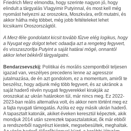
Friedrich Merz elmondta, hogy szerinte nagyon jó, hogy
elindult a tárgyalás Vlagyimir Putyinnal, és most kell még
nyomást helyezni az oroszokra, Moszkvára, erőt mutatni, és
akkor hátha még többet, még jobb feltételeket lehet
kicsikarni Oroszországtól.
A Merz-féle gondolatot kicsit tovább fűzve elég logikus, hogy
a Nyugat egy dolgot tehet: odaadja azt a rengeteg fegyvert,
és visszaszorítja Putyint a saját határai mögé, onnantól
akkor lehet békéről tárgyalgatni.
Bendarzsevszkij:
Politikai és morális szempontból teljesen
igazad van, veszélyes precedens lenne az agresszor
jutalmazása, de én azt gondolom, ez a momentum, amiről te
beszélsz, hogy adjunk még több fegyvert, és az ukránok a
saját haderő révén nyugati fegyverekkel kirakják az
oroszokat az ukrán határokon túl, már nincs meg. Ez 2022-
2023-ban reális alternatíva volt, és akkor nem történt meg ez
a fajta nyugati támogatás. Azóta ez egy másik ukrán haderő.
A tapasztalt katonák, akiket éveken keresztül képeztek, akik
mondjuk 2014 után szereztek tapasztalatokat, ők már ebből
a rendszerből nagyrészt kiestek, megsebesültek, meghaltak.