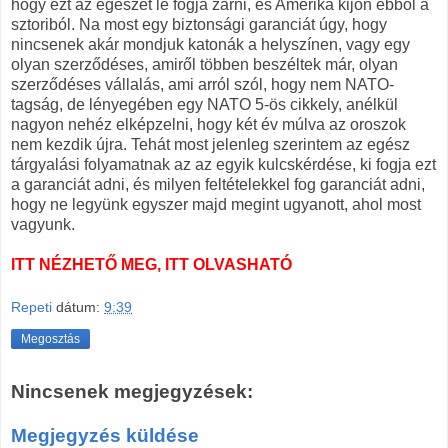
hogy ezt az egészet le fogja zárni, és Amerika kijön ebből a
sztoriból. Na most egy biztonsági garanciát úgy, hogy
nincsenek akár mondjuk katonák a helyszínen, vagy egy
olyan szerződéses, amiről többen beszéltek már, olyan
szerződéses vállalás, ami arról szól, hogy nem NATO-
tagság, de lényegében egy NATO 5-ös cikkely, anélkül
nagyon nehéz elképzelni, hogy két év múlva az oroszok
nem kezdik újra. Tehát most jelenleg szerintem az egész
tárgyalási folyamatnak az az egyik kulcskérdése, ki fogja ezt
a garanciát adni, és milyen feltételekkel fog garanciát adni,
hogy ne legyünk egyszer majd megint ugyanott, ahol most
vagyunk.
ITT NÉZHETŐ MEG, ITT OLVASHATÓ
Repeti
dátum:
9:39
Megosztás
Nincsenek megjegyzések:
Megjegyzés küldése