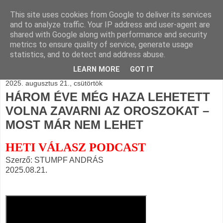
This site uses cookies from Google to deliver its services
BLOGÁSZAT, napi
and to analyze traffic. Your IP address and user-agent are
shared with Google along with performance and security
blogjava
metrics to ensure quality of service, generate usage
statistics, and to detect and address abuse.
LEARN MORE
GOT IT
2025. augusztus 21., csütörtök
HÁROM ÉVE MÉG HAZA LEHETETT
VOLNA ZAVARNI AZ OROSZOKAT –
MOST MÁR NEM LEHET
HETI VÁLASZ PODCAST
Szerző: STUMPF ANDRÁS
2025.08.21.