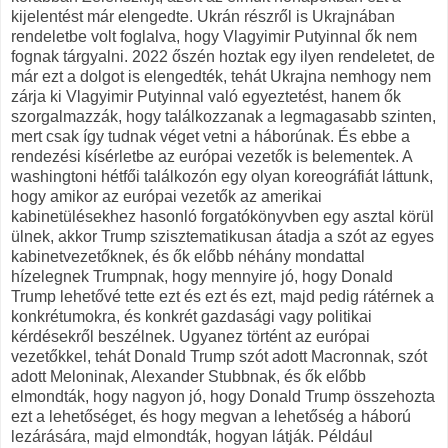
kijelentést már elengedte. Ukrán részről is Ukrajnában
rendeletbe volt foglalva, hogy Vlagyimir Putyinnal ők nem
fognak tárgyalni. 2022 őszén hoztak egy ilyen rendeletet, de
már ezt a dolgot is elengedték, tehát Ukrajna nemhogy nem
zárja ki Vlagyimir Putyinnal való egyeztetést, hanem ők
szorgalmazzák, hogy találkozzanak a legmagasabb szinten,
mert csak így tudnak véget vetni a háborúnak. És ebbe a
rendezési kísérletbe az európai vezetők is belementek. A
washingtoni hétfői találkozón egy olyan koreográfiát láttunk,
hogy amikor az európai vezetők az amerikai
kabinetülésekhez hasonló forgatókönyvben egy asztal körül
ülnek, akkor Trump szisztematikusan átadja a szót az egyes
kabinetvezetőknek, és ők előbb néhány mondattal
hízelegnek Trumpnak, hogy mennyire jó, hogy Donald
Trump lehetővé tette ezt és ezt és ezt, majd pedig rátérnek a
konkrétumokra, és konkrét gazdasági vagy politikai
kérdésekről beszélnek. Ugyanez történt az európai
vezetőkkel, tehát Donald Trump szót adott Macronnak, szót
adott Meloninak, Alexander Stubbnak, és ők előbb
elmondták, hogy nagyon jó, hogy Donald Trump összehozta
ezt a lehetőséget, és hogy megvan a lehetőség a háború
lezárására, majd elmondták, hogyan látják. Például