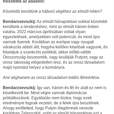
Részletek az adásból:
Közelebb kerültünk a háború végéhez az elmúlt héten?
Bendarzsevszkij:
Az elmúlt hónapokban sokkal közelebb
kerültünk a rendezéshez, mint az elmúlt három évben
valaha. 2022 március-áprilisában voltak olyan
egyeztetések, amelyekben volt potenciál, és most újra
vannak ilyenek. Korábban az európai vagy nyugati
várakozás abból állt, hogyha kellően kitartóak vagyunk, és
folytatjuk a szankciós politikát, akkor előbb-utóbb
Oroszország összeomlik, vagy leváltják Putyint, vagy az
orosz lakosság elégedetlen lesz, és az orosz társadalom
majd nyomást helyez a kormányra.
Ami alighanem az orosz társadalom totális félreértése.
Bendarzsevszkij:
Így van, három és fél év alatt ez nem is
következett be. Most végre vannak diplomáciai
próbálkozások. Egyáltalán nem biztos, hogy ezek
eredményre fognak vezetni, de a felek újra beszélnek.
Ahogy említetted, hogy Putyin illegitimnek nevezte
korábban Zelenszkijt, azért az elmúlt hónapokban ezt a