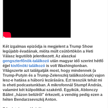
Két izgalmas epizódja is megjelent a Trump Show
legújabb évadának, mióta múlt csütörtökön a Heti
Válasz legutóbb jelentkezett. Az alaszkai
gengszterfőnök-találkozó
után magyar idő szerint hétfő
éjjel
kisfőnöki találkozó
is volt Washingtonban.
Világszerte azt találgatják most, hogy mindennek (a
Trump-Putyin és a Trump-Zelenszkij találkozónak) vajon
lesz-e hatása a háború lezárására. Ezt tesszük tehát mi
is eheti podcastunkban. A mikrofonnál Stumpf András,
valamint két külpolitikai szakértő. Egyikük, Ablonczy
Bálint „házon belülről” érkezett, a vendég pedig ezen a
héten Bendarzsevszkij Anton.