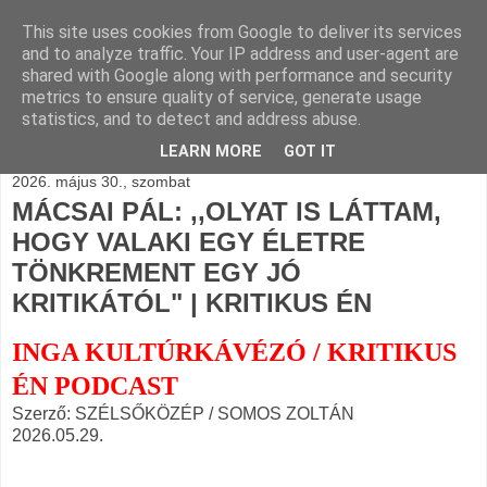
This site uses cookies from Google to deliver its services
BLOGÁSZAT, napi
and to analyze traffic. Your IP address and user-agent are
shared with Google along with performance and security
blogjava
metrics to ensure quality of service, generate usage
statistics, and to detect and address abuse.
LEARN MORE
GOT IT
2026. május 30., szombat
MÁCSAI PÁL: ,,OLYAT IS LÁTTAM,
HOGY VALAKI EGY ÉLETRE
TÖNKREMENT EGY JÓ
KRITIKÁTÓL" | KRITIKUS ÉN
INGA KULTÚRKÁVÉZÓ / KRITIKUS
ÉN PODCAST
Szerző: SZÉLSŐKÖZÉP / SOMOS ZOLTÁN
2026.05.29.