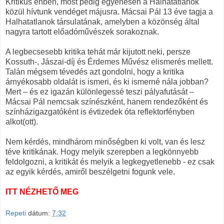
Kritikus énben, most pedig egyenesen a Halhatatlanok
közül hívtunk vendéget májusra. Mácsai Pál 13 éve tagja a
Halhatatlanok társulatának, amelyben a közönség által
nagyra tartott előadóművészek sorakoznak.
A legbecsesebb kritika tehát már kijutott neki, persze
Kossuth-, Jászai-díj és Érdemes Művész elismerés mellett.
Talán mégsem tévedés azt gondolni, hogy a kritika
árnyékosabb oldalát is ismeri, és ki ismerné nála jobban?
Mert – és ez igazán különlegessé teszi pályafutását –
Mácsai Pál nemcsak színészként, hanem rendezőként és
színházigazgatóként is évtizedek óta reflektorfényben
alkot(ott).
Nem kérdés, mindhárom minőségben ki volt, van és lesz
téve kritikának. Hogy melyik szerepben a legkönnyebb
feldolgozni, a kritikát és melyik a legkegyetlenebb - ez csak
az egyik kérdés, amiről beszélgetni fogunk vele.
ITT NÉZHETŐ MEG
Repeti
dátum:
7:32