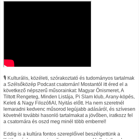
🎙️ Kulturális, közéleti, szórakoztató és tudományos tartalmak
a Szélsőközép Podcast csatornán! Mostantól itt éred el a
következő népszerű műsorainkat: Magyar Önismeret, A
Tiltott Rengeteg, Minden Listája, Pi Slam klub, Arany-köpés,
Keleti & Nagy FilozófiAI, Nyitás előtt. Ha nem szeretnél
lemaradni kedvenc műsorod legújabb adásáról, és szívesen
követnél további hasonló tartalmakat a jövőben, iratkozz fel
a csatornára és oszd meg minél több emberrel!
Eddig is a kultúra fontos szereplőivel beszélgettünk a