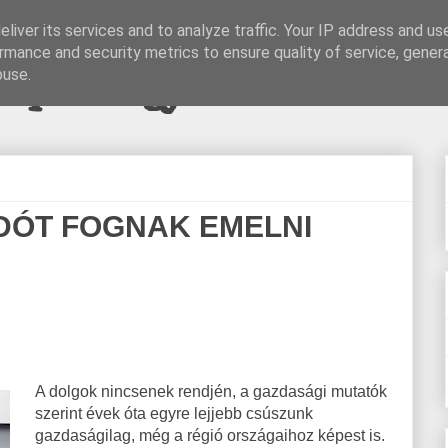
liver its services and to analyze traffic. Your IP address and us
rmance and security metrics to ensure quality of service, gene
pi blogjava
buse.
DÓT FOGNAK EMELNI
A dolgok nincsenek rendjén, a gazdasági mutatók
szerint évek óta egyre lejjebb csúszunk
gazdaságilag, még a régió országaihoz képest is.