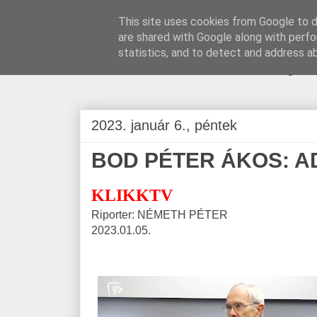
This site uses cookies from Google to de
are shared with Google along with perfo
BLOGÁSZAT, na
statistics, and to detect and address a
2023. január 6., péntek
BOD PÉTER ÁKOS: A
KLIKKTV
Riporter: NÉMETH PÉTER
2023.01.05.