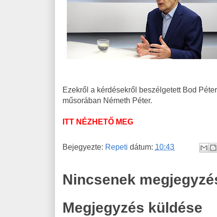
Ezekről a kérdésekről beszélgetett Bod Péte
műsorában Németh Péter.
ITT NÉZHETŐ MEG
Bejegyezte:
Repeti
dátum:
10:43
Nincsenek megjegyzé
Megjegyzés küldése