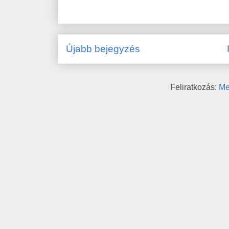
Újabb bejegyzés
Feliratkozás:
Me