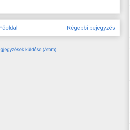
Főoldal
Régebbi bejegyzés
gjegyzések küldése (Atom)