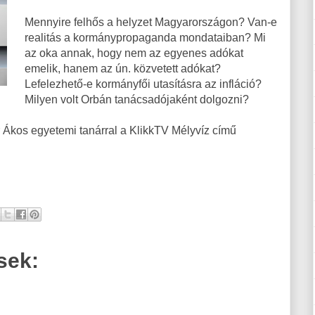
Mennyire felhős a helyzet Magyarországon? Van-e
realitás a kormánypropaganda mondataiban? Mi
az oka annak, hogy nem az egyenes adókat
emelik, hanem az ún. közvetett adókat?
Lefelezhető-e kormányfői utasításra az infláció?
Milyen volt Orbán tanácsadójaként dolgozni?
r Ákos egyetemi tanárral a KlikkTV Mélyvíz című
sek: