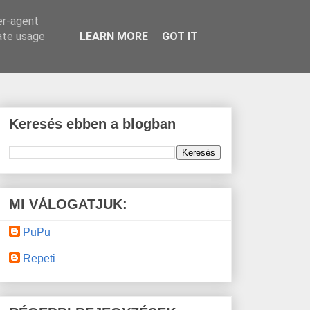
er-agent
rate usage
LEARN MORE
GOT IT
Keresés ebben a blogban
MI VÁLOGATJUK:
PuPu
Repeti