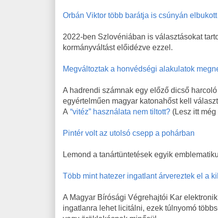
Orbán Viktor több barátja is csúnyán elbukott
2022-ben Szlovéniában is választásokat tarto
kormányváltást előidézve ezzel.
Megváltoztak a honvédségi alakulatok megn
A hadrendi számnak egy előző dicső harcoló a
egyértelműen magyar katonahőst kell válasz
A
“vitéz” használata nem tiltott?
(Lesz itt még
Pintér volt az utolsó csepp a pohárban
Lemond a tanártüntetések egyik emblematiku
Több mint hatezer ingatlant árvereztek el a k
A Magyar Bírósági Végrehajtói Kar elektroni
ingatlanra lehet licitálni, ezek túlnyomó tö