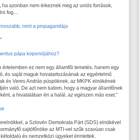
, ha azonban nem érkeznek meg az uniós források,
lni fog…
 rosszabb, mint a propagandája
”
meritus pápa koporsójához?
yen értelemben ez nem egy államfői temetés, hanem egy
ió, és saját maguk hovatartozásának az egyértelmű
snak és Veres András püspöknek, az MKPK elnökének
endjén való. De azt nem tudom, hogy a magyar államfőnek
ként, a hivatalában éri a halál, az egészen más eset.”
pe
terelnökkel, a Szlovén Demokrata Párt (SDS) elnökével
 kormányfő sajtófőnöke az MTI-vel szűk szavúan csak
s kétoldalú és nemzetközi ügyeket érintettek.