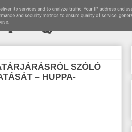
liver its services and to analyze traffic. Your IP address and us
rmance and security metrics to ensure quality of service, gene
pi blogjava
buse.
ATÁRJÁRÁSRÓL SZÓLÓ
ATÁSÁT – HUPPA-