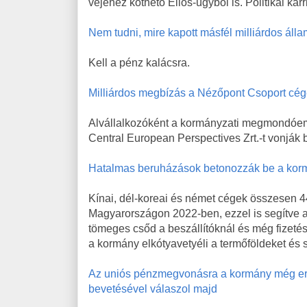
vejéhez köthető Elios-ügyből is. Politikai karr
Nem tudni, mire kapott másfél milliárdos áll
Kell a pénz kalácsra.
Milliárdos megbízás a Nézőpont Csoport cégé
Alvállalkozóként a kormányzati megmondóe
Central European Perspectives Zrt.-t vonják
Hatalmas beruházások betonozzák be a kormá
Kínai, dél-koreai és német cégek összesen 440
Magyarországon 2022-ben, ezzel is segítve a
tömeges csőd a beszállítóknál és még fizet
a kormány elkótyavetyéli a termőföldeket és 
Az uniós pénzmegvonásra a kormány még erős
bevetésével válaszol majd