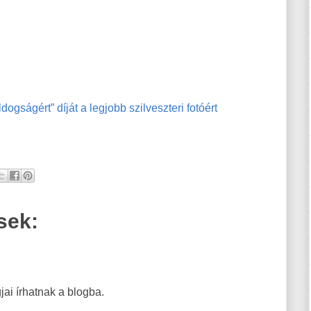
gságért” díját a legjobb szilveszteri fotóért
sek:
ai írhatnak a blogba.