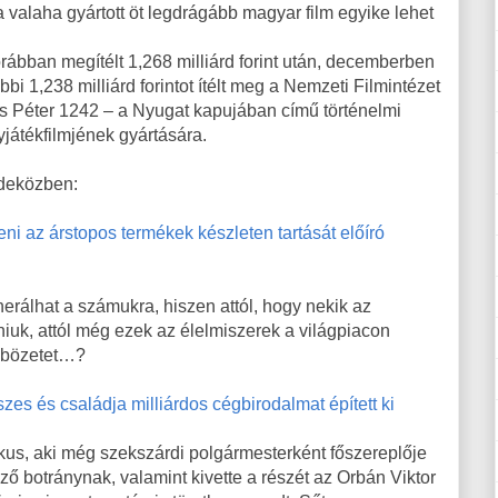
a valaha gyártott öt legdrágább magyar film egyike lehet
rábban megítélt 1,268 milliárd forint után, decemberben
bbi 1,238 milliárd forintot ítélt meg a Nemzeti Filmintézet
s Péter 1242 – a Nyugat kapujában című történelmi
játékfilmjének gyártására.
deközben:
eni az árstopos termékek készleten tartását előíró
erálhat a számukra, hiszen attól, hogy nekik az
dniuk, attól még ezek az élelmiszerek a világpiacon
önbözetet…?
eszes és családja milliárdos cégbirodalmat épített ki
tikus, aki még szekszárdi polgármesterként főszereplője
ző botránynak, valamint kivette a részét az Orbán Viktor