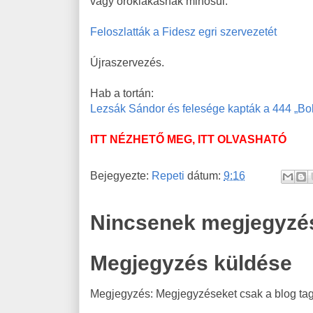
vagy öröklakásnak minősül.
Feloszlatták a Fidesz egri szervezetét
Újraszervezés.
Hab a tortán:
Lezsák Sándor és felesége kapták a 444 „Boldo
ITT NÉZHETŐ MEG, ITT OLVASHATÓ
Bejegyezte:
Repeti
dátum:
9:16
Nincsenek megjegyzé
Megjegyzés küldése
Megjegyzés: Megjegyzéseket csak a blog tagj