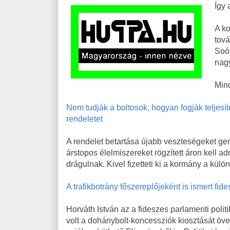
Így 
A ko
tová
Soó
nagy
Min
Nem tudják a boltosok, hogyan fogják teljesít
rendeletet
A rendelet betartása újabb veszteségeket gen
árstopos élelmiszereket rögzített áron kell a
drágulnak. Kivel fizetteti ki a kormány a kül
A trafikbotrány főszereplőjeként is ismert fid
Horváth István az a fideszes parlamenti poli
volt a dohánybolt-koncessziók kiosztását öve