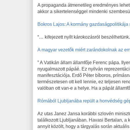
A propaganda átmenetileg eredményes lehet
akkor a sikertelenséggel mindenki szembesü
Bokros Lajos: A kormány gazdaságpolitikája
“… kifejezett nyílt károkozásról beszélhetünk.
A magyar vezetők miért zarándokolnak az e
” A Vatikán állam államfője Ferenc pápa. Il
nyugalmazott pápáé. Ez nyilván reprezentác
manifesztációja. Erdő Péter bíboros, prímá
természetesen ott kell lennie, ez teljesen r
valóban ott van-e a helye. Ha a pápát államfő
Rómából Ljubljanába repült a honvédség gé
Az utas Janez Jansa korábbi szlovén minisz
találkozott Ljubljanában. Havasi Bertalan, a
annyit közölt, hogy a tárgyalás során aktuáli