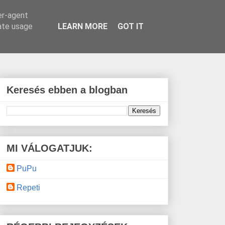
er-agent
rate usage
LEARN MORE
GOT IT
Keresés ebben a blogban
MI VÁLOGATJUK:
PuPu
Repeti