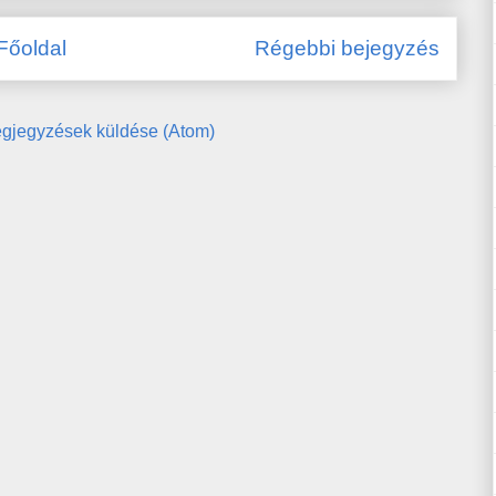
Főoldal
Régebbi bejegyzés
gjegyzések küldése (Atom)