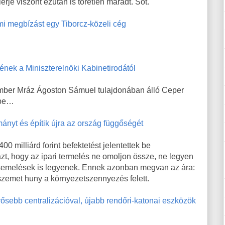
ierje viszont ezután is töretlen maradt. Sőt.
ami megbízást egy Tiborcz-közeli cég
nek a Miniszterelnöki Kabinetirodától
mber Mráz Ágoston Sámuel tulajdonában álló Ceper
 be…
nyt és építik újra az ország függőségét
0 milliárd forint befektetést jelentettek be
zt, hogy az ipari termelés ne omoljon össze, ne legyen
ésemelések is legyenek. Ennek azonban megvan az ára:
szemet huny a környezetszennyezés felett.
ebb centralizációval, újabb rendőri-katonai eszközök