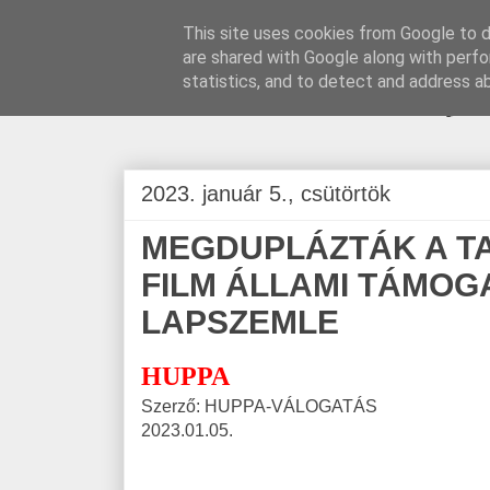
This site uses cookies from Google to de
are shared with Google along with perfo
BLOGÁSZAT, na
statistics, and to detect and address a
2023. január 5., csütörtök
MEGDUPLÁZTÁK A T
FILM ÁLLAMI TÁMOG
LAPSZEMLE
HUPPA
Szerző: HUPPA-VÁLOGATÁS
2023.01.05.