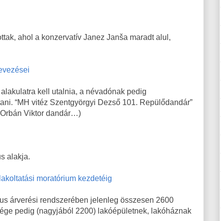
ttak, ahol a konzervatív Janez Janša maradt alul,
evezései
lakulatra kell utalnia, a névadónak pedig
tani. “MH vitéz Szentgyörgyi Dezső 101. Repülődandár”
 Orbán Viktor dandár…)
s alakja.
ilakoltatási moratórium kezdetéig
kus árverési rendszerében jelenleg összesen 2600
bbsége pedig (nagyjából 2200) lakóépületnek, lakóháznak