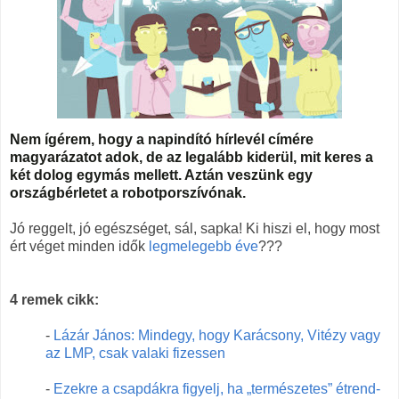
Nem ígérem, hogy a napindító hírlevél címére
magyarázatot adok, de az legalább kiderül, mit keres a
két dolog egymás mellett. Aztán veszünk egy
országbérletet a robotporszívónak.
Jó reggelt, jó egészséget, sál, sapka! Ki hiszi el, hogy most
ért véget minden idők
legmelegebb éve
???
4 remek cikk:
-
Lázár János: Mindegy, hogy Karácsony, Vitézy vagy
az LMP, csak valaki fizessen
-
Ezekre a csapdákra figyelj, ha „természetes” étrend-