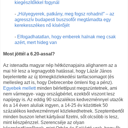
kiegészítőkkel fogynál
-
„Hülyegyerek, patkány, meg fogsz rohadni!” – az
agresszív budapesti buszsofőr megtámadta egy
kerekesszékes nő kísérőjét
-
Elfogadhatatlan, hogy emberek halnak meg csak
azért, mert hideg van
Most jöttél a 6.20-assal?
Az istenadta magyar nép hétköznapjaira alighanem az a
mai hír lesz a legnagyobb hatással, hogy Lázár János
bejelentette az új tömegközlekedési tarifacsomagot (és
mellesleg azt is, hogy Debrecenbe ömleni fog a pénz).
Egyebek mellett
minden bérlettípust megszüntetnek, ami
nem vármegye- vagy országbérlet, ezekből viszont lesz
napijegy is. Az eddig 90 százalékos kedvezménnyel utazók
és a 14 éven aluliak ingyen, a 14-25 év közöttiek 50
százalékos kedvezménnyel közlekedhetnek. Szeptembertől
minden buszon lehet kártyával fizetni, sőt olcsóbb is lesz,
mint készpénzzel. Szerencséje az olyan