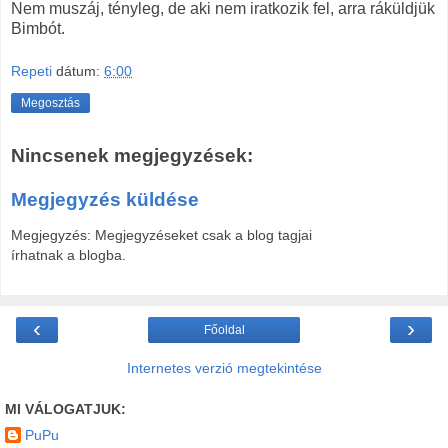
Nem muszáj, tényleg, de aki nem iratkozik fel, arra ráküldjük
Bimbót.
Repeti
dátum:
6:00
Megosztás
Nincsenek megjegyzések:
Megjegyzés küldése
Megjegyzés: Megjegyzéseket csak a blog tagjai
írhatnak a blogba.
‹
›
Főoldal
Internetes verzió megtekintése
MI VÁLOGATJUK:
PuPu