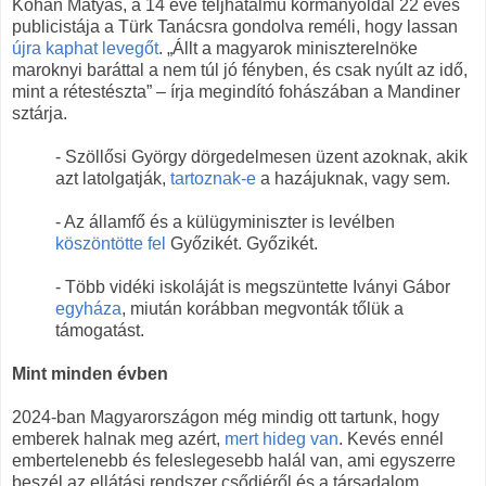
Kohán Mátyás, a 14 éve teljhatalmú kormányoldal 22 éves
publicistája a Türk Tanácsra gondolva reméli, hogy lassan
újra kaphat levegőt
. „Állt a magyarok miniszterelnöke
maroknyi baráttal a nem túl jó fényben, és csak nyúlt az idő,
mint a rétestészta” – írja megindító fohászában a Mandiner
sztárja.
- Szöllősi György dörgedelmesen üzent azoknak, akik
azt latolgatják,
tartoznak-e
a hazájuknak, vagy sem.
- Az államfő és a külügyminiszter is levélben
köszöntötte fel
Győzikét. Győzikét.
- Több vidéki iskoláját is megszüntette Iványi Gábor
egyháza
, miután korábban megvonták tőlük a
támogatást.
Mint minden évben
2024-ban Magyarországon még mindig ott tartunk, hogy
emberek halnak meg azért,
mert hideg van
. Kevés ennél
embertelenebb és feleslegesebb halál van, ami egyszerre
beszél az ellátási rendszer csődjéről és a társadalom