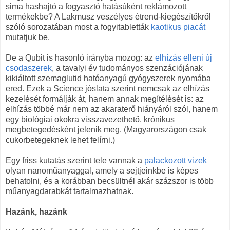
sima hashajtó a fogyasztó hatásúként reklámozott
termékekbe? A Lakmusz veszélyes étrend-kiegészítőkről
szóló sorozatában most a fogyitabletták
kaotikus piacát
mutatjuk be.
De a Qubit is hasonló irányba mozog: az
elhízás elleni új
csodaszerek
, a tavalyi év tudományos szenzációjának
kikiáltott szemaglutid hatóanyagú gyógyszerek nyomába
ered. Ezek a Science jóslata szerint nemcsak az elhízás
kezelését formálják át, hanem annak megítélését is: az
elhízás többé már nem az akaraterő hiányáról szól, hanem
egy biológiai okokra visszavezethető, krónikus
megbetegedésként jelenik meg. (Magyarországon csak
cukorbetegeknek lehet felírni.)
Egy friss kutatás szerint tele vannak a
palackozott vizek
olyan nanoműanyaggal, amely a sejtjeinkbe is képes
behatolni, és a korábban becsültnél akár százszor is több
műanyagdarabkát tartalmazhatnak.
Hazánk, hazánk