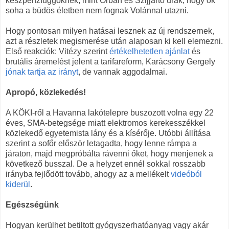
készpénzfüggőknek, mint Orbán és Szijjártó urak, hogy ők
soha a büdös életben nem fognak Volánnal utazni.
Hogy pontosan milyen hatásai lesznek az új rendszernek,
azt a részletek megismerése után alaposan ki kell elemezni.
Első reakciók: Vitézy szerint
értékelhetetlen ajánlat
és
brutális áremelést jelent a tarifareform, Karácsony Gergely
jónak tartja az irányt
, de vannak aggodalmai.
Apropó, közlekedés!
A KÖKI-ről a Havanna lakótelepre buszozott volna egy 22
éves, SMA-betegsége miatt elektromos kerekesszékkel
közlekedő egyetemista lány és a kísérője. Utóbbi állítása
szerint a sofőr először letagadta, hogy lenne rámpa a
járaton, majd megpróbálta rávenni őket, hogy menjenek a
következő busszal. De a helyzet ennél sokkal rosszabb
irányba fejlődött tovább, ahogy az a mellékelt
videóból
kiderül
.
Egészségünk
Hogyan kerülhet betiltott gyógyszerhatóanyag vagy akár