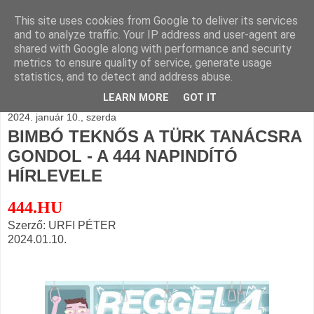
This site uses cookies from Google to deliver its services
BLOGÁSZAT, napi
and to analyze traffic. Your IP address and user-agent are
shared with Google along with performance and security
blogjava
metrics to ensure quality of service, generate usage
statistics, and to detect and address abuse.
LEARN MORE
GOT IT
2024. január 10., szerda
BIMBÓ TEKNŐS A TÜRK TANÁCSRA
GONDOL - A 444 NAPINDÍTÓ
HÍRLEVELE
444.HU
Szerző: URFI PÉTER
2024.01.10.