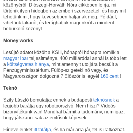
közönyéről. Diószegi-Horváth Nóra cikkében leírja, mi
történik ilyen hidegben az emberi szervezettel, és hogy mit
tehetünk mi, hogy kevesebben haljanak meg. Például,
vihetünk takarót, és lerúghatjuk magunkról a mindent
beburkoló közönyt.
Money works
Lesújtó adatot közölt a KSH, hónapról hónapra romlik a
magyar ipar
teljesítménye. 400 milliárddal annál is több lett
a
költségvetés hiánya
, mint amennyit utoljára becsült a
Pénzügyminisztérium. Fülöp-szigeteki nő vagy, és
Magyarországon dolgoznál? Először is legyél
160 centi
!
Teknó
Szily László bemutatja: ennek a budapesti
teknősnek
a
legjobb barátja egy robotporszívó. Nem hiszi? Videós
bizonyítékunk van! Mondhat bármit a tudomány, nem igaz,
hogy játszani csak az emlősök képesek.
Hírleveleinket
itt találja
, és ha már arra jár, fel is iratkozhat.