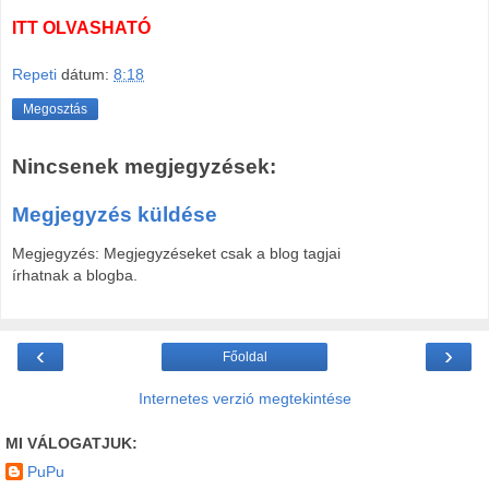
ITT OLVASHATÓ
Repeti
dátum:
8:18
Megosztás
Nincsenek megjegyzések:
Megjegyzés küldése
Megjegyzés: Megjegyzéseket csak a blog tagjai
írhatnak a blogba.
‹
›
Főoldal
Internetes verzió megtekintése
MI VÁLOGATJUK:
PuPu