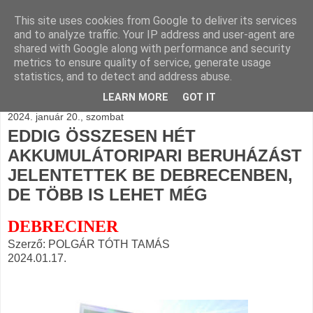
This site uses cookies from Google to deliver its services
BLOGÁSZAT, napi
and to analyze traffic. Your IP address and user-agent are
shared with Google along with performance and security
blogjava
metrics to ensure quality of service, generate usage
statistics, and to detect and address abuse.
LEARN MORE
GOT IT
2024. január 20., szombat
EDDIG ÖSSZESEN HÉT
AKKUMULÁTORIPARI BERUHÁZÁST
JELENTETTEK BE DEBRECENBEN,
DE TÖBB IS LEHET MÉG
DEBRECINER
Szerző: POLGÁR TÓTH TAMÁS
2024.01.17.