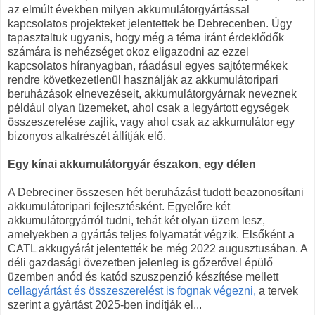
az elmúlt években milyen akkumulátorgyártással
kapcsolatos projekteket jelentettek be Debrecenben. Úgy
tapasztaltuk ugyanis, hogy még a téma iránt érdeklődők
számára is nehézséget okoz eligazodni az ezzel
kapcsolatos híranyagban, ráadásul egyes sajtótermékek
rendre következetlenül használják az akkumulátoripari
beruházások elnevezéseit, akkumulátorgyárnak neveznek
például olyan üzemeket, ahol csak a legyártott egységek
összeszerelése zajlik, vagy ahol csak az akkumulátor egy
bizonyos alkatrészét állítják elő.
Egy kínai akkumulátorgyár északon, egy délen
A Debreciner összesen hét beruházást tudott beazonosítani
akkumulátoripari fejlesztésként. Egyelőre két
akkumulátorgyárról tudni, tehát két olyan üzem lesz,
amelyekben a gyártás teljes folyamatát végzik. Elsőként a
CATL akkugyárát jelentették be még 2022 augusztusában. A
déli gazdasági övezetben jelenleg is gőzerővel épülő
üzemben anód és katód szuszpenzió készítése mellett
cellagyártást és összeszerelést is fognak végezni,
a tervek
szerint a gyártást 2025-ben indítják el...