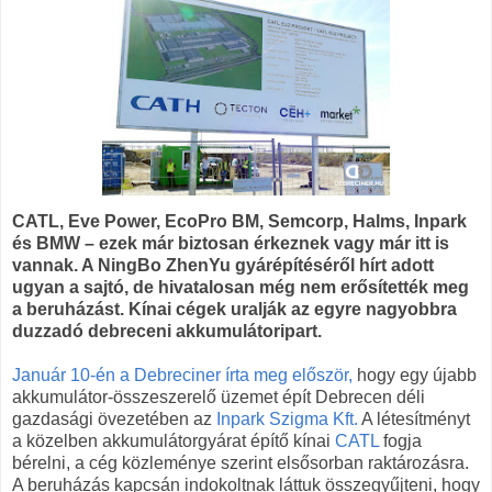
CATL, Eve Power, EcoPro BM, Semcorp, Halms, Inpark
és BMW – ezek már biztosan érkeznek vagy már itt is
vannak. A NingBo ZhenYu gyárépítéséről hírt adott
ugyan a sajtó, de hivatalosan még nem erősítették meg
a beruházást. Kínai cégek uralják az egyre nagyobbra
duzzadó debreceni akkumulátoripart.
Január 10-én a Debreciner írta meg először,
hogy egy újabb
akkumulátor-összeszerelő üzemet épít Debrecen déli
gazdasági övezetében az
Inpark Szigma Kft.
A létesítményt
a közelben akkumulátorgyárat építő kínai
CATL
fogja
bérelni, a cég közleménye szerint elsősorban raktározásra.
A beruházás kapcsán indokoltnak láttuk összegyűjteni, hogy