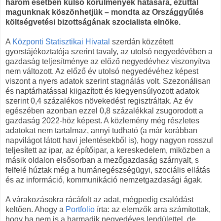
három esetben külső körülmények hatására, ezúttal
magunknak köszönhetjük – mondta az Országgyűlés
költségvetési bizottságának szocialista elnöke.
A
Központi Statisztikai Hivatal
szerdán közzétett
gyorstájékoztatója szerint tavaly, az utolsó negyedévében a
gazdaság teljesítménye az előző negyedévhez viszonyítva
nem változott. Az előző év utolsó negyedévéhez képest
viszont a nyers adatok szerint stagnálás volt. Szezonálisan
és naptárhatással kiigazított és kiegyensúlyozott adatok
szerint 0,4 százalékos növekedést regisztráltak. Az év
egészében azonban ezzel 0,8 százalékkal zsugorodott a
gazdaság 2022-höz képest. A közlemény még részletes
adatokat nem tartalmaz, annyi tudható (a már korábban
napvilágot látott havi jelentésekből is), hogy nagyon rosszul
teljesített az ipar, az építőipar, a kereskedelem, miközben a
másik oldalon elsősorban a mezőgazdaság szárnyalt, s
felfelé húztak még a humánegészségügyi, szociális ellátás
és az információ, kommunikáció nemzetgazdasági ágak.
A várakozásokra rácáfolt az adat, mégpedig csalódást
keltően. Ahogy a
Portfolio
írta: az elemzők arra számítottak,
hogy ha nem is a harmadik negyedéves lendülettel, de