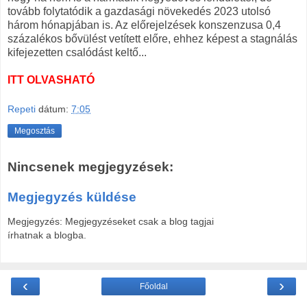
tovább folytatódik a gazdasági növekedés 2023 utolsó
három hónapjában is. Az előrejelzések konszenzusa 0,4
százalékos bővülést vetített előre, ehhez képest a stagnálás
kifejezetten csalódást keltő...
ITT OLVASHATÓ
Repeti
dátum:
7:05
Megosztás
Nincsenek megjegyzések:
Megjegyzés küldése
Megjegyzés: Megjegyzéseket csak a blog tagjai
írhatnak a blogba.
‹
›
Főoldal