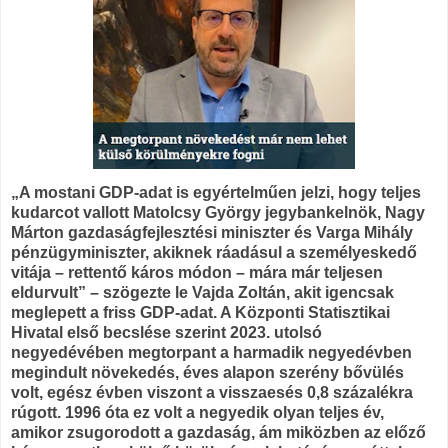
„A mostani GDP-adat is egyértelműen jelzi, hogy teljes
kudarcot vallott Matolcsy György jegybankelnök, Nagy
Márton gazdaságfejlesztési miniszter és Varga Mihály
pénzügyminiszter, akiknek ráadásul a személyeskedő
vitája – rettentő káros módon – mára már teljesen
eldurvult” – szögezte le Vajda Zoltán, akit igencsak
meglepett a friss GDP-adat. A Központi Statisztikai
Hivatal első becslése szerint 2023. utolsó
negyedévében megtorpant a harmadik negyedévben
megindult növekedés, éves alapon szerény bővülés
volt, egész évben viszont a visszaesés 0,8 százalékra
rúgott. 1996 óta ez volt a negyedik olyan teljes év,
amikor zsugorodott a gazdaság, ám miközben az előző