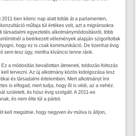
2011-ben kilenc nap alatt tolták át a parlamenten,
konzultáció műfaja túl értékes volt, azt a migránsokra
ódi társadalmi egyeztetés alkotmánymódosításról, több
mlimitnél a beérkezett vélemények alapján szigorítottak
lyogni, hogy ez is csak kommunikáció. De tizenhat évig
ó sem tesz úgy, mintha kíváncsi lenne ránk.
 Ez a módosítás bevallottan átmeneti, toldozás-foltozás
 kell tervezni. Az új alkotmány közös kidolgozása lesz
tikai és társadalmi értelemben. Mert alkotmányt írni
es is elfogad, mert tudja, hogy őt is védi, az a nehéz.
ál született, és húsz évig szolgált. A 2011-es
nak, és nem élte túl a pártot.
 kell megütnie, hogy negyven év múlva is álljon,