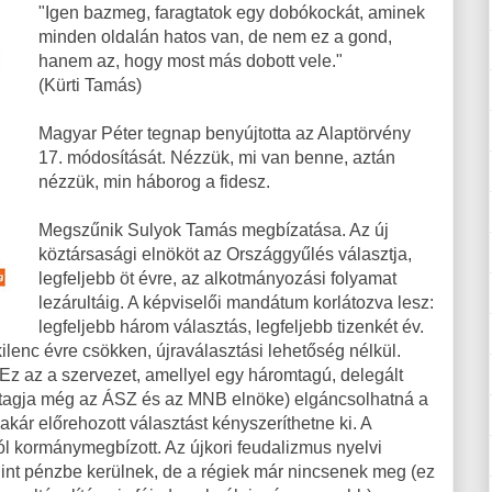
"Igen bazmeg, faragtatok egy dobókockát, aminek
minden oldalán hatos van, de nem ez a gond,
hanem az, hogy most más dobott vele."
(Kürti Tamás)
Magyar Péter tegnap benyújtotta az Alaptörvény
17. módosítását. Nézzük, mi van benne, aztán
nézzük, min háborog a fidesz.
Megszűnik Sulyok Tamás megbízatása. Az új
köztársasági elnököt az Országgyűlés választja,
legfeljebb öt évre, az alkotmányozási folyamat
lezárultáig. A képviselői mandátum korlátozva lesz:
legfeljebb három választás, legfeljebb tizenkét év.
lenc évre csökken, újraválasztási lehetőség nélkül.
Ez az a szervezet, amellyel egy háromtagú, delegált
te, tagja még az ÁSZ és az MNB elnöke) elgáncsolhatná a
akár előrehozott választást kényszeríthetne ki. A
l kormánymegbízott. Az újkori feudalizmus nyelvi
egint pénzbe kerülnek, de a régiek már nincsenek meg (ez