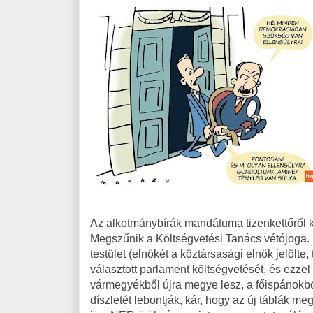
Az alkotmánybírák mandátuma tizenkettőről ki
Megszűnik a Költségvetési Tanács vétójoga. 
testület (elnökét a köztársasági elnök jelöl
választott parlament költségvetését, és ezzel 
vármegyékből újra megye lesz, a főispánokbó
díszletét lebontják, kár, hogy az új táblák m