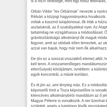
is a NER öröksége, mint egy rossz tetoválás, a
Orbán Viktor "lex Orbánnak" nevezte a nyolcéve
Rétvári a közjogi hagyományokra hivatkozik. 
voltak a kaszinó tulajdonosai, ők írták a házs
asztaluknál, az ő szabályaikkal nyer. Az Ala
tartalmilag ne vizsgálhassa a módosításait. Ő
gránitszilárdságú alkotmányt ők maguk módosí
fegyver, amit az utódaik ellen terveztek, az 
azzal van bajuk, hogy már nem ők alkalmazz
De (és ez a sorozat visszatérő eleme) attól, ho
kell tenni. A visszamenőleges mandátumszünt
ellenSulyok) körüljártam, ismétlem: a külö
egyik koncentrál, a másik korlátoz.
És itt jön az, ami tényleg más. Ez a módosítás 
képviselői limit a Tisza képviselőire is vonat
kilencéves alkotmánybírói mandátum az ő jelöl
Magyar Péterre is vonatkozik. A ner tizenha
született, amely a hatalmon lévők mozgásterét