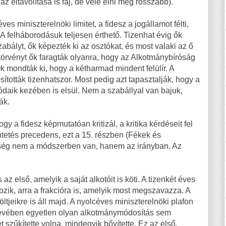
z eltávolítása is fáj, de vele élni még rosszabb).
s miniszterelnöki limitet, a fidesz a jogállamot félti,
A felháborodásuk teljesen érthető. Tizenhat évig ők
zabályt, ők képezték ki az osztókat, és most valaki az ő
ptörvényt ők faragták olyanra, hogy az Alkotmánybíróság
k mondták ki, hogy a kétharmad mindent felülír. A
tották tizenhatszor. Most pedig azt tapasztalják, hogy a
utódaik kezében is elsül. Nem a szabállyal van bajuk,
ák.
gy a fidesz képmutatóan kritizál, a kritika kérdéseit fel
etés precedens, ezt a 15. részben (Fékek és
nbség nem a módszerben van, hanem az irányban. Az
az első, amelyik a saját alkotóit is köti. A tizenkét éves
kozik, arra a frakcióra is, amelyik most megszavazza. A
tjeikre is áll majd. A nyolcéves miniszterelnöki plafon
t évében egyetlen olyan alkotmánymódosítás sem
 szűkítette volna, mindegyik bővítette. Ez az első,