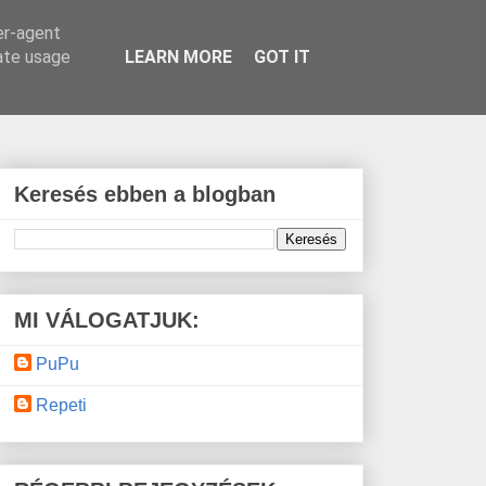
er-agent
rate usage
LEARN MORE
GOT IT
Keresés ebben a blogban
MI VÁLOGATJUK:
PuPu
Repeti