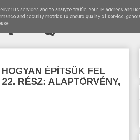
liver its services and to analyze traffic. Your IP address and us
rmance and security metrics to ensure quality of service, gene
pi blogjava
buse.
 HOGYAN ÉPÍTSÜK FEL
2. RÉSZ: ALAPTÖRVÉNY,