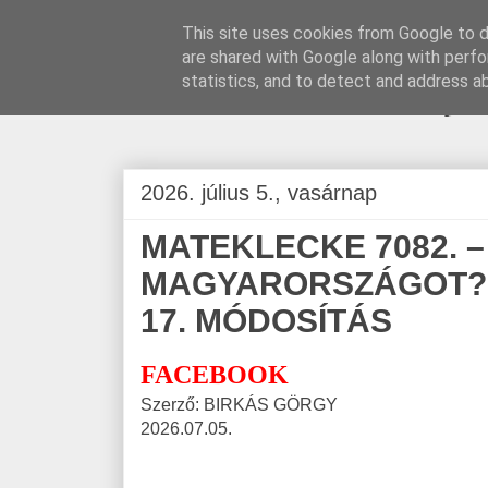
This site uses cookies from Google to de
are shared with Google along with perfo
BLOGÁSZAT, na
statistics, and to detect and address a
2026. július 5., vasárnap
MATEKLECKE 7082. –
MAGYARORSZÁGOT? 2
17. MÓDOSÍTÁS
FACEBOOK
Szerző: BIRKÁS GÖRGY
2026.07.05.