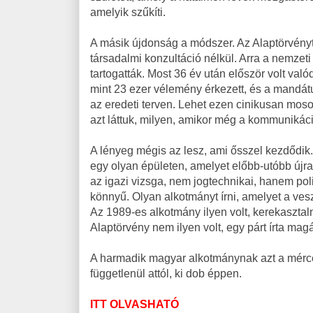
amelyik szűkíti.
A másik újdonság a módszer. Az Alaptörvényt 
társadalmi konzultáció nélkül. Arra a nemzeti 
tartogatták. Most 36 év után először volt val
mint 23 ezer vélemény érkezett, és a mandátu
az eredeti terven. Lehet ezen cinikusan moso
azt láttuk, milyen, amikor még a kommunikáci
A lényeg mégis az lesz, ami ősszel kezdődik.
egy olyan épületen, amelyet előbb-utóbb újra
az igazi vizsga, nem jogtechnikai, hanem poli
könnyű. Olyan alkotmányt írni, amelyet a veszt
Az 1989-es alkotmány ilyen volt, kerekasztaln
Alaptörvény nem ilyen volt, egy párt írta magá
A harmadik magyar alkotmánynak azt a mércét
függetlenül attól, ki dob éppen.
ITT OLVASHATÓ