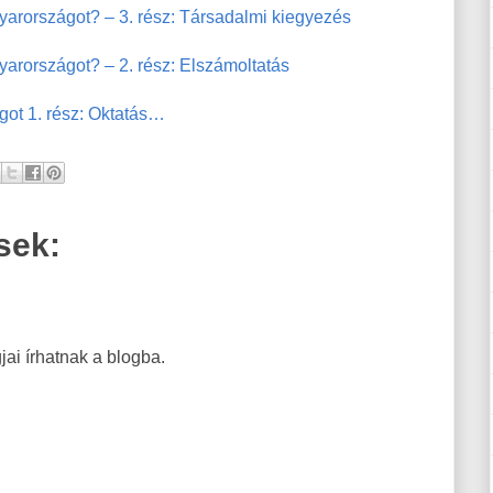
yarországot? – 3. rész: Társadalmi kiegyezés
gyarországot?
–
2. rész: Elszámoltatás
got 1. rész: Oktatás…
sek:
ai írhatnak a blogba.