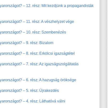
arországot? – 12. rész: Mit kezdjünk a propagandisták
arországot? – 11. rész: A vészhelyzet vége
gyarországot? – 10. rész: Szembenézés
arországot? – 9. rész: Bizalom
rországot? – 8. rész: Erkölcsi igazságtétel
arországot? – 7. rész: Az igazságszolgáltatás
yarországot? – 6. rész: A hazugság öröksége
yarországot? – 5. rész: Újrakezdés
arországot? – 4. rész: Láthatóvá válni