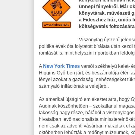
ünnepi fényekről. Már o
könyvtárak, művészeti ga
a Fideszhez húz, uniós f
költségvetés foltozására k
Viszonylag újszerű jelen
politika évek óta folytatott bírálata után ke
romlását is, mint helyszíni riportokban feldol
A
New York Times
varsói székhelyű kelet- é
Higgins Győrben járt, és beszámolója élén az
fényei azokat a gazdasági nehézségeket tük
szárnyaló inflációnak a velejárói.
Az amerikai újságíró emlékeztet arra, hogy 
Audinak köszönhetően – szokatlanul magasak
lakosság nagy része, hálából a viszonylagos p
hivatalban levő nacionalista miniszterelnöké
nem csak az adventi vásárban maradtak el a
októberben lehúzták a redőnyt múzeumok, kön