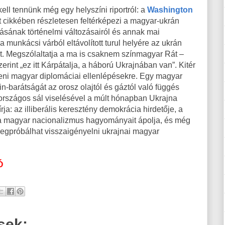
ll tennünk még egy helyszíni riportról: a
Washington
tt cikkében részletesen feltérképezi a magyar-ukrán
zásának történelmi változásairól és annak mai
a munkácsi várból eltávolított turul helyére az ukrán
t. Megszólaltatja a ma is csaknem színmagyar Rát –
zerint „ez itt Kárpátalja, a háború Ukrajnában van”. Kitér
eni magyar diplomáciai ellenlépésekre. Egy magyar
in-barátságát az orosz olajtól és gáztól való függés
országos sál viselésével a múlt hónapban Ukrajna
rja: az illiberális keresztény demokrácia hirdetője, a
sta magyar nacionalizmus hagyományait ápolja, és még
megpróbálhat visszaigényelni ukrajnai magyar
Ó
sek: