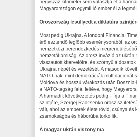
négyszáz kilométer sem választja el a harmad
Magyarországon egymillió ember él a legmé
Oroszország lesüllyedt a diktatúra szintjér
Most pedig Ukrajna. A londoni Financial Time
érő esztendő legfőbb eseménysorából, az or
nemzetközi berendezkedés megrendüléséből. A
nemzetállamiság. Az orosz invázió az ukrán ne
visszaütött kitervelőire, és szörnyű áldozato
Ukrajna népét és vezetését. A második köve
NATO-nak, mint demokráciák multinacionális 
Moldova és hosszú várakozás után Bosznia-
a NATO-tagság felé, feltéve, hogy Magyarorsz
A harmadik következtetés pedig – írja a Finan
szintjére, Szergej Radcsenko orosz születé
vált, ahol az emberek élete rövid, csúnya és
zsarnokságba és háborúba torkollik.
A magyar-ukrán viszony ma