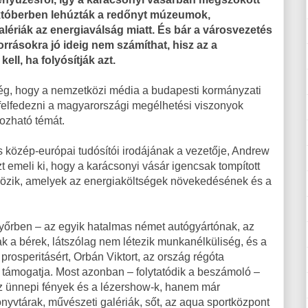
któberben lehúzták a redőnyt múzeumok,
lériák az energiaválság miatt. És bár a városvezetés
orrásokra jó ideig nem számíthat, hisz az a
ell, ha folyósítják azt.
ség, hogy a nemzetközi média a budapesti kormányzati
zdi felfedezni a magyarországi megélhetési viszonyok
gozható témát.
s közép-európai tudósítói irodájának a vezetője, Andrew
t emeli ki, hogy a karácsonyi vásár igencsak tompított
rözik, amelyek az energiaköltségek növekedésének és a
Győrben – az egyik hatalmas német autógyártónak, az
 a bérek, látszólag nem létezik munkanélküliség, és a
rosperitásért, Orbán Viktort, az ország régóta
t támogatja. Most azonban – folytatódik a beszámoló –
z ünnepi fények és a lézershow-k, hanem már
yvtárak, művészeti galériák, sőt, az aqua sportközpont