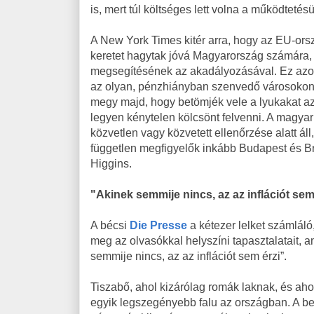
is, mert túl költséges lett volna a működtetésü
A New York Times kitér arra, hogy az EU-ors
keretet hagytak jóvá Magyarország számára,
megsegítésének az akadályozásával. Ez azonb
az olyan, pénzhiányban szenvedő városokon,
megy majd, hogy betömjék vele a lyukakat a
legyen kénytelen kölcsönt felvenni. A magya
közvetlen vagy közvetett ellenőrzése alatt á
független megfigyelők inkább Budapest és Brü
Higgins.
"Akinek semmije nincs, az az inflációt sem
A bécsi
Die Presse
a kétezer lelket számláló
meg az olvasókkal helyszíni tapasztalatait, 
semmije nincs, az az inflációt sem érzi”.
Tiszabő, ahol kizárólag romák laknak, és ahol
egyik legszegényebb falu az országban. A 