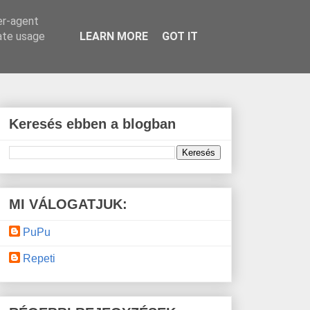
er-agent
rate usage
LEARN MORE
GOT IT
Keresés ebben a blogban
MI VÁLOGATJUK:
PuPu
Repeti