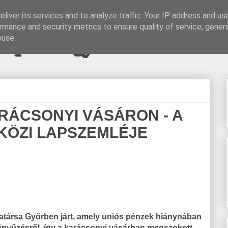
liver its services and to analyze traffic. Your IP address and us
rmance and security metrics to ensure quality of service, gene
pi blogjava
buse.
RÁCSONYI VÁSÁRON - A
KÖZI LAPSZEMLÉJE
társa Győrben járt, amely uniós pénzek hiánynában
ényűzésről, így a karácsonyi vásárban megszokott