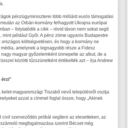
k.
zágok pénzügyminiszterei több milliárd eurós támogatási
 miután az Orbán-kormány felhagyott Ukrajna európai
an – folytatódik a cikk – rövid távon nem sokat segít
 mint például Győr. A pénz zöme ugyanis Budapestre
z országos költségvetésen, és hogy a kormány ne
r média, amelynek a legnagyobb része a Fidesz
ll, nagy magyar győzelemként ünnepelte az alkut, de a
sszel közötti tűzszünetként értékelték azt – írja Andrew
 érzi"
, kelet-magyarországi Tiszabő nevű településről osztja
amelyeket azzal a címmel foglal össze, hogy „Akinek
 civil szerveződés próbál segíteni az elesetteken, az
beszámoló megfogalmazása szerint Bécset még