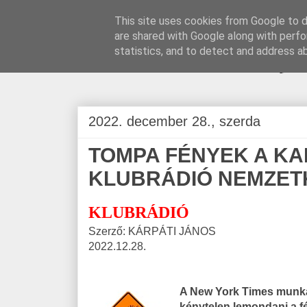
This site uses cookies from Google to de
are shared with Google along with perfo
BLOGÁSZAT, na
statistics, and to detect and address a
2022. december 28., szerda
TOMPA FÉNYEK A KA
KLUBRÁDIÓ NEMZET
KLUBRÁDIÓ
Szerző: KÁRPÁTI JÁNOS
2022.12.28.
A New York Times munka
kénytelen lemondani a f