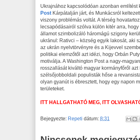
Ukrajnához kapcsolódóan azonban említést ke
Post
Kárpátalján járt, és Munkácsról kelteze
viszony problémás voltát. A térség hovatarto
lecsapódásairól szólva külön kitér arra, hogy 
államot szimbolizáló háromágú szigony kerül
ukránul: Rativci – község egyik lakosát, aki s
az ukrán nyelvtörvényre és a Kijevvel szemb
politikai elemzőtől azt idézi, hogy Orbán Puty
motiválja. A Washington Post a nagy-magyar
rosszallását kiváltó magyar kormányfőről azt í
szélsőjobboldali populisták hőse a revansi
olyan gyanút is ébresztett, hogy egy napon 
területeket.
ITT HALLGATHATÓ MEG, ITT OLVASHAT
Bejegyezte:
Repeti
dátum:
8:31
Nincsenek megjegyzé