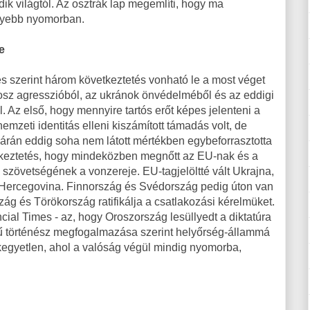
ik világtól. Az osztrák lap megemlíti, hogy ma
lyebb nyomorban.
e
s szerint három következtetés vonható le a most véget
osz agresszióból, az ukránok önvédelméből és az eddigi
z első, hogy mennyire tartós erőt képes jelenteni a
mzeti identitás elleni kiszámított támadás volt, de
k árán eddig soha nem látott mértékben egybeforrasztotta
tkeztetés, hogy mindeközben megnőtt az EU-nak és a
szövetségének a vonzereje. EU-tagjelöltté vált Ukrajna,
Hercegovina. Finnország és Svédország pedig úton van
ág és Törökország ratifikálja a csatlakozási kérelmüket.
cial Times - az, hogy Oroszország lesüllyedt a diktatúra
sű történész megfogalmazása szerint helyőrség-állammá
 kegyetlen, ahol a valóság végül mindig nyomorba,