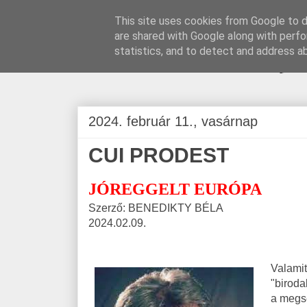
This site uses cookies from Google to de
are shared with Google along with perfo
BLOGÁSZAT, na
statistics, and to detect and address a
2024. február 11., vasárnap
CUI PRODEST
JÓREGGELT EURÓPA
Szerző: BENEDIKTY BÉLA
2024.02.09.
Valami
"biroda
a megse