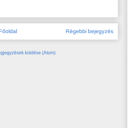
Főoldal
Régebbi bejegyzés
gjegyzések küldése (Atom)