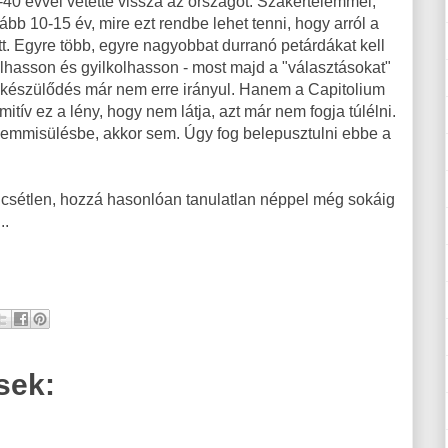
 35-40 évvel vetette vissza az országot. Szakértelemmel,
ább 10-15 év, mire ezt rendbe lehet tenni, hogy arról a
ett. Egyre több, egyre nagyobbat durranó petárdákat kell
lhasson és gyilkolhasson - most majd a "választásokat"
azi készülődés már nem erre irányul. Hanem a Capitolium
itív ez a lény, hogy nem látja, azt már nem fogja túlélni.
emmisülésbe, akkor sem. Úgy fog belepusztulni ebbe a
ncsétlen, hozzá hasonlóan tanulatlan néppel még sokáig
..
sek: