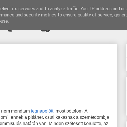
liver its services and to analyze traffic. Your IP address and us
rmance and security metrics to ensure quality of service, gene
pi blogjava
buse.
t nem mondtam
tegnapelőtt
, most pótolom. A
lom", ennek a pitiáner, csúti kakasnak a szemétdombja
mmisülés határán van. Minden szétesett körülötte, az