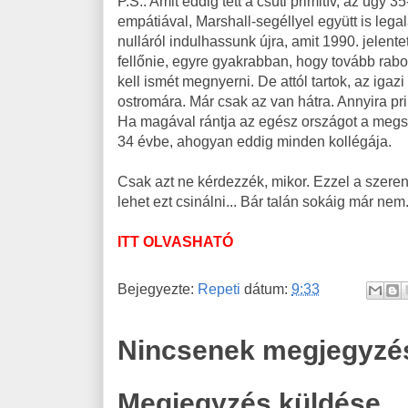
P.S.: Amit eddig tett a csúti primitív, az úgy
empátiával, Marshall-segéllyel együtt is legal
nulláról indulhassunk újra, amit 1990. jelent
fellőnie, egyre gyakrabban, hogy tovább rabo
kell ismét megnyerni. De attól tartok, az ig
ostromára. Már csak az van hátra. Annyira prim
Ha magával rántja az egész országot a megs
34 évbe, ahogyan eddig minden kollégája.
Csak azt ne kérdezzék, mikor. Ezzel a szere
lehet ezt csinálni... Bár talán sokáig már nem.
ITT OLVASHATÓ
Bejegyezte:
Repeti
dátum:
9:33
Nincsenek megjegyzé
Megjegyzés küldése