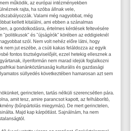
 nem működik, az európai intézményekben
ülnéznek rajta, ha szóba állnak vele,
dszabályozzák. Valami még nagyobbat, még
óbbat kellett kitalálni, ami ebben a szánalmas
ben, a gondolkodásra, értelmes kérdések feltevésére
n "politikusok" és "újságírók" körében az eddigieknél
nagyobbat szól. Nem volt nehéz előre látni, hogy
k nem jut eszébe, a csúti kakas feláldozza az egyik
sbé fontos tisztségviselőjét, ezzel hetekig ellesznek a
 gyártanak, ilyenformán nem marad idejük foglalkozni
pafrikai banánköztársaság kulturális és gazdasági
a folyamatos süllyedés következtében hamarosan azt sem
ökünket, gerinctelen, tartás nélküli szerencsétlen pára.
lna, amit tesz, amire parancsot kapott, az felháborító,
mény (bűnpártolás miegymás). De mert gerinctelen,
csinálta. Majd kap kárpótlást. Sajnálnám, ha nem
stalanságtól.