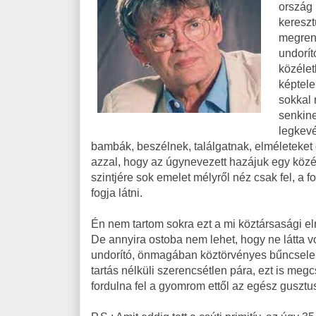
ország
kereszt
megren
undorít
közélet
képtele
sokkal 
senkine
legkevé
bambák, beszélnek, találgatnak, elméleteket
azzal, hogy az úgynevezett hazájuk egy közé
szintjére sok emelet mélyről néz csak fel, 
fogja látni.
Én nem tartom sokra ezt a mi köztársasági eln
De annyira ostoba nem lehet, hogy ne látta vo
undorító, önmagában köztörvényes bűncselek
tartás nélküli szerencsétlen pára, ezt is meg
fordulna fel a gyomrom ettől az egész gusztu