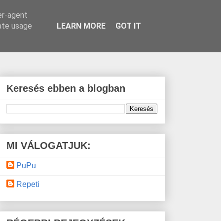
er-agent
rate usage
LEARN MORE
GOT IT
Keresés ebben a blogban
MI VÁLOGATJUK:
PuPu
Repeti