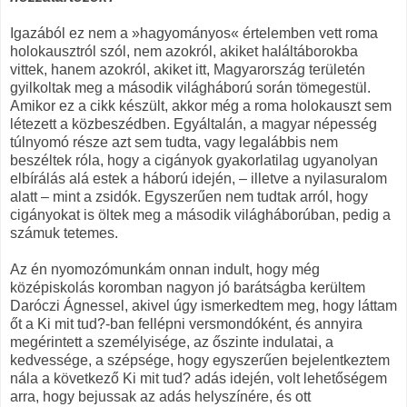
Igazából ez nem a »hagyományos« értelemben vett roma
holokausztról szól, nem azokról, akiket haláltáborokba
vittek, hanem azokról, akiket itt, Magyarország területén
gyilkoltak meg a második világháború során tömegestül.
Amikor ez a cikk készült, akkor még a roma holokauszt sem
létezett a közbeszédben. Egyáltalán, a magyar népesség
túlnyomó része azt sem tudta, vagy legalábbis nem
beszéltek róla, hogy a cigányok gyakorlatilag ugyanolyan
elbírálás alá estek a háború idején, – illetve a nyilasuralom
alatt – mint a zsidók. Egyszerűen nem tudtak arról, hogy
cigányokat is öltek meg a második világháborúban, pedig a
számuk tetemes.
Az én nyomozómunkám onnan indult, hogy még
középiskolás koromban nagyon jó barátságba kerültem
Daróczi Ágnessel, akivel úgy ismerkedtem meg, hogy láttam
őt a Ki mit tud?-ban fellépni versmondóként, és annyira
megérintett a személyisége, az őszinte indulatai, a
kedvessége, a szépsége, hogy egyszerűen bejelentkeztem
nála a következő Ki mit tud? adás idején, volt lehetőségem
arra, hogy bejussak az adás helyszínére, és ott