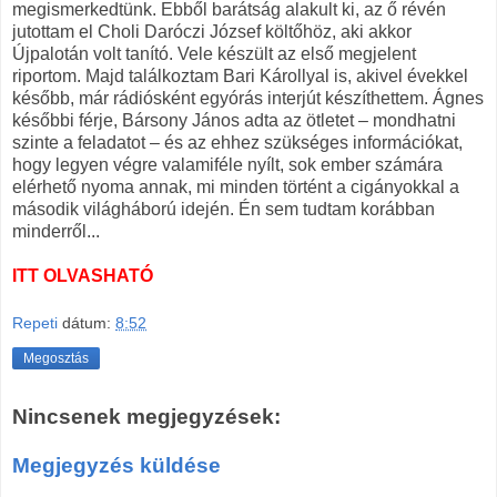
megismerkedtünk. Ebből barátság alakult ki, az ő révén
jutottam el Choli Daróczi József költőhöz, aki akkor
Újpalotán volt tanító. Vele készült az első megjelent
riportom. Majd találkoztam Bari Károllyal is, akivel évekkel
később, már rádiósként egyórás interjút készíthettem. Ágnes
későbbi férje, Bársony János adta az ötletet – mondhatni
szinte a feladatot – és az ehhez szükséges információkat,
hogy legyen végre valamiféle nyílt, sok ember számára
elérhető nyoma annak, mi minden történt a cigányokkal a
második világháború idején. Én sem tudtam korábban
minderről...
ITT OLVASHATÓ
Repeti
dátum:
8:52
Megosztás
Nincsenek megjegyzések:
Megjegyzés küldése