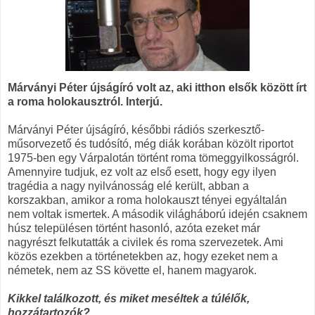
Márványi Péter újságíró volt az, aki itthon elsők között írt
a roma holokausztról. Interjú.
Márványi Péter újságíró, későbbi rádiós szerkesztő-
műsorvezető és tudósító, még diák korában közölt riportot
1975-ben egy Várpalotán történt roma tömeggyilkosságról.
Amennyire tudjuk, ez volt az első esett, hogy egy ilyen
tragédia a nagy nyilvánosság elé került, abban a
korszakban, amikor a roma holokauszt tényei egyáltalán
nem voltak ismertek. A második világháború idején csaknem
húsz településen történt hasonló, azóta ezeket már
nagyrészt felkutatták a civilek és roma szervezetek. Ami
közös ezekben a történetekben az, hogy ezeket nem a
németek, nem az SS követte el, hanem magyarok.
Kikkel találkozott, és miket meséltek a túlélők,
hozzátartozók?