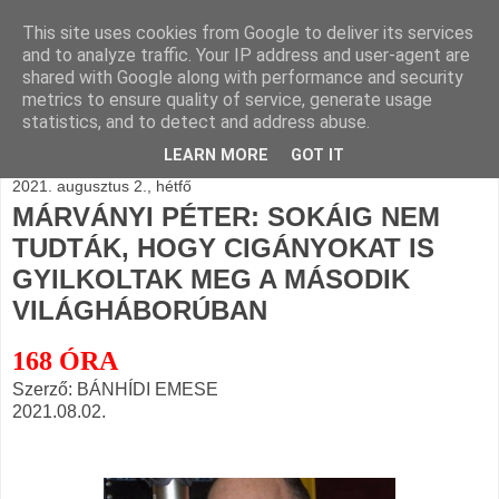
This site uses cookies from Google to deliver its services
BLOGÁSZAT, napi
and to analyze traffic. Your IP address and user-agent are
shared with Google along with performance and security
blogjava
metrics to ensure quality of service, generate usage
statistics, and to detect and address abuse.
LEARN MORE
GOT IT
2021. augusztus 2., hétfő
MÁRVÁNYI PÉTER: SOKÁIG NEM
TUDTÁK, HOGY CIGÁNYOKAT IS
GYILKOLTAK MEG A MÁSODIK
VILÁGHÁBORÚBAN
168 ÓRA
Szerző: BÁNHÍDI EMESE
2021.08.02.