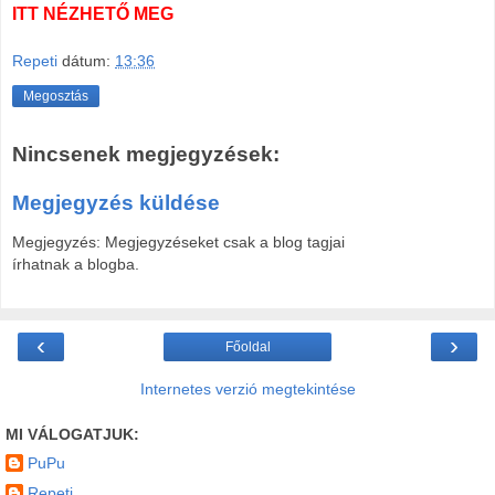
ITT NÉZHETŐ MEG
Repeti
dátum:
13:36
Megosztás
Nincsenek megjegyzések:
Megjegyzés küldése
Megjegyzés: Megjegyzéseket csak a blog tagjai
írhatnak a blogba.
‹
›
Főoldal
Internetes verzió megtekintése
MI VÁLOGATJUK:
PuPu
Repeti