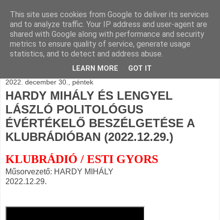
This site uses cookies from Google to deliver its services
BLOGÁSZAT, napi
and to analyze traffic. Your IP address and user-agent are
shared with Google along with performance and security
blogjava
metrics to ensure quality of service, generate usage
statistics, and to detect and address abuse.
LEARN MORE
GOT IT
2022. december 30., péntek
HARDY MIHÁLY ÉS LENGYEL
LÁSZLÓ POLITOLÓGUS
ÉVÉRTÉKELŐ BESZÉLGETÉSE A
KLUBRÁDIÓBAN (2022.12.29.)
KLUBRÁDIÓ / ESTI GYORS
Műsorvezető: HARDY MIHÁLY
2022.12.29.