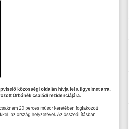
iselő közösségi oldalán hívja fel a figyelmet arra,
kozott Orbánék családi rezidenciájára.
y csaknem 20 perces műsor keretében foglakozott
kel, az ország helyzetével. Az összeállításban