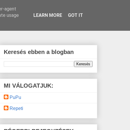
er-agent
rate usage
LEARN MORE
GOT IT
Keresés ebben a blogban
MI VÁLOGATJUK:
PuPu
Repeti