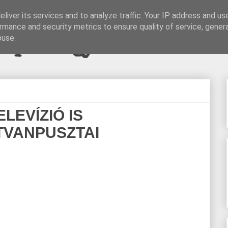
liver its services and to analyze traffic. Your IP address and us
rmance and security metrics to ensure quality of service, gene
pi blogjava
buse.
LEVÍZIÓ IS
TVANPUSZTAI