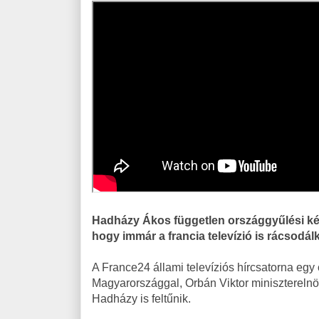
Hadházy Ákos független országgyűlési képv
hogy immár a francia televízió is rácsodál
A France24 állami televíziós hírcsatorna eg
Magyarországgal, Orbán Viktor miniszterelnök
Hadházy is feltűnik.