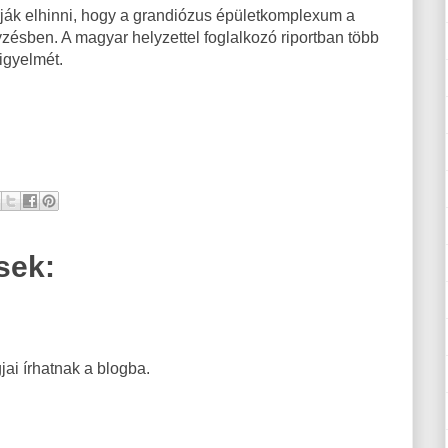
rják elhinni, hogy a grandiózus épületkomplexum a
gyzésben. A magyar helyzettel foglalkozó riportban több
igyelmét.
sek:
ai írhatnak a blogba.