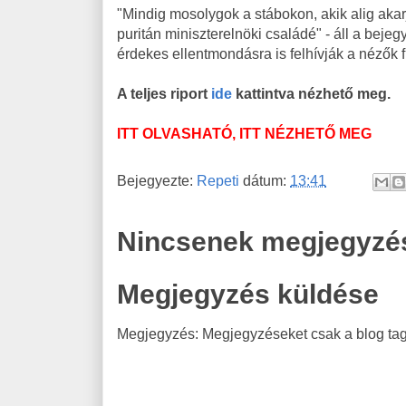
"Mindig mosolygok a stábokon, akik alig aka
puritán miniszterelnöki családé" - áll a beje
érdekes ellentmondásra is felhívják a nézők f
A teljes riport
ide
kattintva nézhető meg.
ITT OLVASHATÓ, ITT NÉZHETŐ MEG
Bejegyezte:
Repeti
dátum:
13:41
Nincsenek megjegyzé
Megjegyzés küldése
Megjegyzés: Megjegyzéseket csak a blog tagj