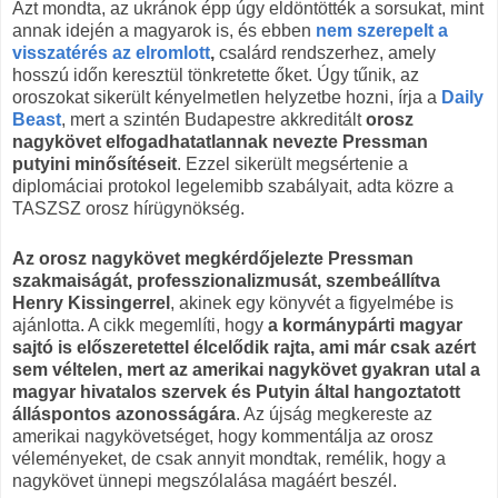
Azt mondta, az ukránok épp úgy eldöntötték a sorsukat, mint
annak idején a magyarok is, és ebben
nem szerepelt a
visszatérés az elromlott
,
csalárd rendszerhez, amely
hosszú időn keresztül tönkretette őket. Úgy tűnik, az
oroszokat sikerült kényelmetlen helyzetbe hozni, írja a
Daily
Beast
, mert a szintén Budapestre akkreditált
orosz
nagykövet elfogadhatatlannak nevezte Pressman
putyini minősítéseit
. Ezzel sikerült megsértenie a
diplomáciai protokol legelemibb szabályait, adta közre a
TASZSZ orosz hírügynökség.
Az orosz nagykövet megkérdőjelezte Pressman
szakmaiságát, professzionalizmusát, szembeállítva
Henry Kissingerrel
, akinek egy könyvét a figyelmébe is
ajánlotta. A cikk megemlíti, hogy
a kormánypárti magyar
sajtó is előszeretettel élcelődik rajta, ami már csak azért
sem véltelen, mert az amerikai nagykövet gyakran utal a
magyar hivatalos szervek és Putyin által hangoztatott
álláspontos azonosságára
. Az újság megkereste az
amerikai nagykövetséget, hogy kommentálja az orosz
véleményeket, de csak annyit mondtak, remélik, hogy a
nagykövet ünnepi megszólalása magáért beszél.