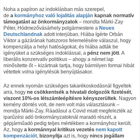
Noha a papíron az indoklásban más szerepel,
de
a
kormányhoz való lojalitás alapján
kapnak normatív
támogatást az önkormányzatok
– mondta Márki-Zay
Péter, Hódmezővásárhely polgármestere a
Neues
Deutschlandnak
adott interjúban. Hiába ígérte Orbán
Viktor a gázárának hatszoros felemelésére válaszul, hogy
kompenzálja a helyi hatóságokat, és hiába adták be
igényüket a szükséges indoklással, a
pénz nem jött
. A
liberális konzervatív politikus – ahogy a német lap
minősítette őt – kizártnak tartja, hogy bármilyen formai hibát
vétettek volna igénylésük benyújtásakor.
Az ennek nyomán szükséges takarékoskodásnál figyeltek
arra, hogy
ne csökkentsék a hivatali dolgozók fizetését,
viszont 10%-os létszámleépítésre kényszerültek
. Nagyon
kemény döntés volt, de nem volt más választásunk –
mondja Márki-Zay. Ráadásul a Covid miatt megfelezték az
iparűzési adó önkormányzatoknál maradó részét, a
gépjárműadó pedig teljes mértékben a kormányhoz került.
Az, hogy
a kormánnyal kritikus vezetés
nem kapott
kompenzációt
,
bizonyítja
azt is, hogy
nincs jogállam