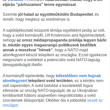
eljárás "párhuzamos" lenne egymással
.
Szerinte
jól halad az együttműködés Budapesttel
, és
reméli, hogy meglesz az eredménye is.
A sajtótájékoztató központi témája egyébként pedig az volt,
hogy a svéd kormányfő, Ulf Kristersson arra figyelmeztetett,
nehogy
az orosz médiapropaganda prédája legyen bárki
is, miután egyes magasrangú politikusok bedőltek
annak a moszkvai "hírnek"
, hogy a NATO majd
atomfegyvert készül telepíteni az országba. Ezzel igyekezve
megosztani a svédeket a potenciális svéd NATO-tagság
támogatottságát illetőn.
A kormányfő kijelentette, hogy
békeidőben
nem fognak
atomfegyvert
telepíteni svéd területen
, ez a kérdés nem
volt napirenden. A svéd baloldal a kezdetektől fogva
ellenezte az ország NATO-tagságát, de az Ukrajnában
kirobbantott háború alapvetően megváltoztatta a svéd
szocdemek álláspontját. Október óta a jobboldal
vezeti az
országot
.