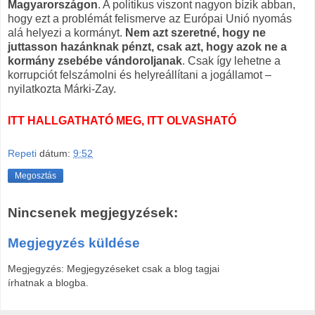
Magyarországon
. A politikus viszont nagyon bízik abban,
hogy ezt a problémát felismerve az Európai Unió nyomás
alá helyezi a kormányt.
Nem azt szeretné, hogy ne
juttasson hazánknak pénzt, csak azt, hogy azok ne a
kormány zsebébe vándoroljanak
. Csak így lehetne a
korrupciót felszámolni és helyreállítani a jogállamot –
nyilatkozta Márki-Zay.
ITT HALLGATHATÓ MEG, ITT OLVASHATÓ
Repeti
dátum:
9:52
Megosztás
Nincsenek megjegyzések:
Megjegyzés küldése
Megjegyzés: Megjegyzéseket csak a blog tagjai
írhatnak a blogba.