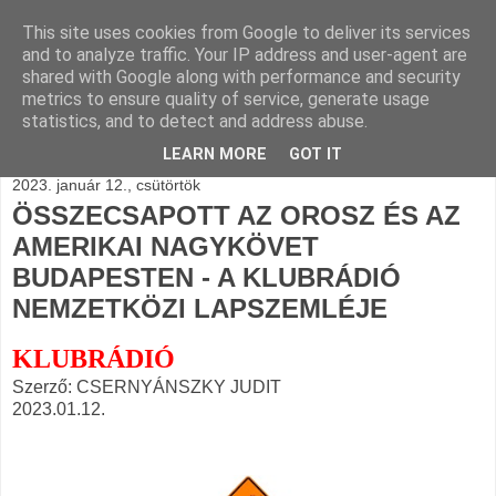
This site uses cookies from Google to deliver its services
BLOGÁSZAT, napi
and to analyze traffic. Your IP address and user-agent are
shared with Google along with performance and security
blogjava
metrics to ensure quality of service, generate usage
statistics, and to detect and address abuse.
LEARN MORE
GOT IT
2023. január 12., csütörtök
ÖSSZECSAPOTT AZ OROSZ ÉS AZ
AMERIKAI NAGYKÖVET
BUDAPESTEN - A KLUBRÁDIÓ
NEMZETKÖZI LAPSZEMLÉJE
KLUBRÁDIÓ
Szerző: CSERNYÁNSZKY JUDIT
2023.01.12.