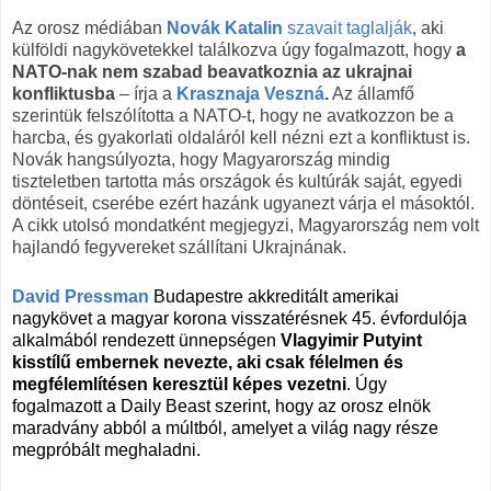
Az orosz médiában
Novák Katalin
szavait taglalják
, aki
külföldi nagykövetekkel találkozva úgy fogalmazott, hogy
a
NATO-nak nem szabad beavatkoznia az ukrajnai
konfliktusba
– írja a
Krasznaja Veszná
.
Az államfő
szerintük felszólította a NATO-t, hogy ne avatkozzon be a
harcba, és gyakorlati oldaláról kell nézni ezt a konfliktust is.
Novák hangsúlyozta, hogy Magyarország mindig
tiszteletben tartotta más országok és kultúrák saját, egyedi
döntéseit, cserébe ezért hazánk ugyanezt várja el másoktól.
A cikk utolsó mondatként megjegyzi, Magyarország nem volt
hajlandó fegyvereket szállítani Ukrajnának.
David Pressman
Budapestre akkreditált amerikai
nagykövet a magyar korona visszatérésnek 45. évfordulója
alkalmából rendezett ünnepségen
Vlagyimir Putyint
kisstílű embernek nevezte, aki csak félelmen és
megfélemlítésen keresztül képes vezetni
. Úgy
fogalmazott a Daily Beast szerint, hogy az orosz elnök
maradvány abból a múltból, amelyet a világ nagy része
megpróbált meghaladni.