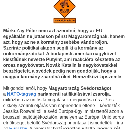
Márki-Zay Péter nem azt szeretné, hogy az EU
egyáltalán ne juttasson pénzt Magyarországnak, hanem
azt, hogy az ne a kormány zsebébe vándoroljon.
Szerinte politikai alapon segíti ki a kormány az
önkormányzatokat. A budapesti amerikai nagykövet
kisstílűnek nevezte Putyint, ami reakcióra késztette az
orosz nagykövetet. Novák Katalin is nagykövetekkel
beszélgetett, a svédek pedig nem gondolják, hogy a
magyar kormány zsarolná őket. Nemzetközi lapszemle.
Mit gondol arról, hogy
Magyarország Svédországot
a
NATO-tagság
parlamenti ratifikálásával zsarolja
,
miközben az uniós támogatások megvonása és a 7-es
cikkely szerinti eljárás van napirenden ellene – kérdezték
Jessika Roswalltól, a svéd Európa-ügyi minisztertől azon a
brüsszeli sajtótájékoztatón, amelyen az Európai Unió soros
elnökségét betöltő Svédország prioritásait ismertették – írja
az
Euraktiv
. A miniszter
határozottan vitatta, hogy a két