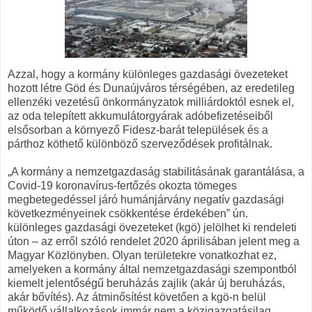
Azzal, hogy a kormány különleges gazdasági övezeteket
hozott létre Göd és Dunaújváros térségében, az eredetileg
ellenzéki vezetésű önkormányzatok milliárdoktól esnek el,
az oda telepített akkumulátorgyárak adóbefizetéseiből
elsősorban a környező Fidesz-barát települések és a
párthoz köthető különböző szerveződések profitálnak.
„A kormány a nemzetgazdaság stabilitásának garantálása, a
Covid-19 koronavírus-fertőzés okozta tömeges
megbetegedéssel járó humánjárvány negatív gazdasági
következményeinek csökkentése érdekében” ún.
különleges gazdasági övezeteket (kgö) jelölhet ki rendeleti
úton – az erről szóló rendelet 2020 áprilisában jelent meg a
Magyar Közlönyben. Olyan területekre vonatkozhat ez,
amelyeken a kormány által nemzetgazdasági szempontból
kiemelt jelentőségű beruházás zajlik (akár új beruházás,
akár bővítés). Az átminősítést követően a kgö-n belül
működő vállalkozások immár nem a közigazgatásilag