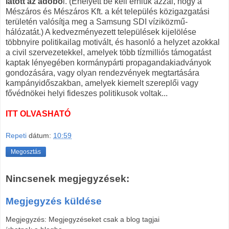
látott az adóbó
l. (Ehelyett be kell érniük azzal, hogy a
Mészáros és Mészáros Kft. a két település közigazgatási
területén valósítja meg a Samsung SDI víziközmű-
hálózatát.) A kedvezményezett települések kijelölése
többnyire politikailag motivált, és hasonló a helyzet azokkal
a civil szervezetekkel, amelyek több tízmilliós támogatást
kaptak lényegében kormánypárti propagandakiadványok
gondozására, vagy olyan rendezvények megtartására
kampányidőszakban, amelyek kiemelt szereplői vagy
fővédnökei helyi fideszes politikusok voltak...
ITT OLVASHATÓ
Repeti
dátum:
10:59
Megosztás
Nincsenek megjegyzések:
Megjegyzés küldése
Megjegyzés: Megjegyzéseket csak a blog tagjai