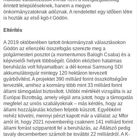
érintett településeknek, hanem a megyei
önkormányzatoknak adóznak. A rendelettel egy időben létre
is hozták az első kgö-t Gödön.
Eltérítés
A 2019 októberében tartott önkormányzati választásokon
Gödön az ellenzéki összefogás szerezte meg a
polgármesteri posztot (a momentumos Balogh Csaba) és a
képviselői helyek többségét. Gödön eközben hatalmas
beruházás volt folyamatban: a dél-koreai Samsung SDI
akkumulátorgyár mintegy 120 hektáron tervezett
gyárbővítést. A projektet 390 milliárd forint összköltségűre
tervezték, amihez a kormány több mint 33 milliárd forint
állami támogatást biztosított. Utóbbi mértékét vizsgálta is az
Európai Bizottság, amely végül arra jutott, hogy a támogatás
megfelel az uniós szabályoknak – más kérdés, hogy az
állami hozzájárulás közben feljebb kúszott. Egyébként
nehéz követni, mennyi pénzt kapott már a vállalat: az Mfor
arról írt, hogy 2021 novemberéig csaknem 141 milliárd forint
állami forrást szippantott fel a beruházás, az Átlátszó pedig
tavaly decemberben számolt be további 22 milliárdról. A K-