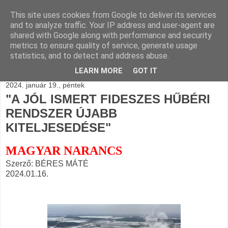
This site uses cookies from Google to deliver its services
BLOGÁSZAT, napi
and to analyze traffic. Your IP address and user-agent are
shared with Google along with performance and security
blogjava
metrics to ensure quality of service, generate usage
statistics, and to detect and address abuse.
LEARN MORE
GOT IT
2024. január 19., péntek
"A JÓL ISMERT FIDESZES HŰBÉRI
RENDSZER ÚJABB
KITELJESEDÉSE"
MAGYAR NARANCS
Szerző: BÉRES MÁTÉ
2024.01.16.