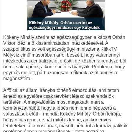
Kökény Mihály szerint az egészségügyben a káoszt Orbán
Viktor idézi elő kiszámíthatatlan intézkedéseivel. A
szakpolitikus és volt egészségügyi miniszter a KlikkTV
Mélyvíz című műsorában arról beszélt, hogy valamennyi
intézkedés a centralizációt erősíti, de közben a rendszerből
nem csak a pénz, a koncepció is hiányzik. Probléma, hogy
egymás mellett, párhuzamosan működik az állami és a
magánszféra.
A fő cél az állami irányba történő elmozdulás, ami tetten
érhető az egyelőre csak tervként létező szakrendelők
területén. A megvalósítás most megakadt, mert a
kormányzat rájött, hogy a lépés nem lenne népszerű a
választások előtt – mondta Kökény Mihály. Orbán felrója,
hogy nincs rend, de hát mitől is lenne, amikor egyes
területeken államosítanak, másutt, például a kórházi patikák
esetében éppen magánosítanak – tette hozzá az