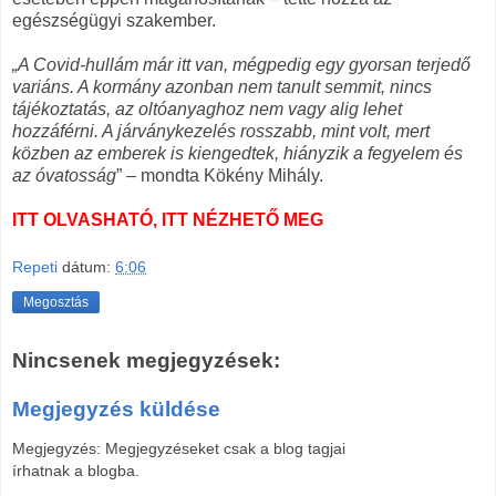
egészségügyi szakember.
„A Covid-hullám már itt van, mégpedig egy gyorsan terjedő
variáns. A kormány azonban nem tanult semmit, nincs
tájékoztatás, az oltóanyaghoz nem vagy alig lehet
hozzáférni. A járványkezelés rosszabb, mint volt, mert
közben az emberek is kiengedtek, hiányzik a fegyelem és
az óvatosság
” – mondta Kökény Mihály.
ITT OLVASHATÓ, ITT NÉZHETŐ MEG
Repeti
dátum:
6:06
Megosztás
Nincsenek megjegyzések:
Megjegyzés küldése
Megjegyzés: Megjegyzéseket csak a blog tagjai
írhatnak a blogba.