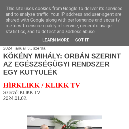
This site uses cookies from Google to deliver its services
BLOGÁSZAT, napi
and to analyze traffic. Your IP address and user-agent are
shared with Google along with performance and security
blogjava
metrics to ensure quality of service, generate usage
statistics, and to detect and address abuse.
LEARN MORE
GOT IT
2024. január 3., szerda
KÖKÉNY MIHÁLY: ORBÁN SZERINT
AZ EGÉSZSÉGÜGYI RENDSZER
EGY KUTYULÉK
HÍRKLIKK / KLIKK TV
Szerző: KLIKK TV
2024.01.02.