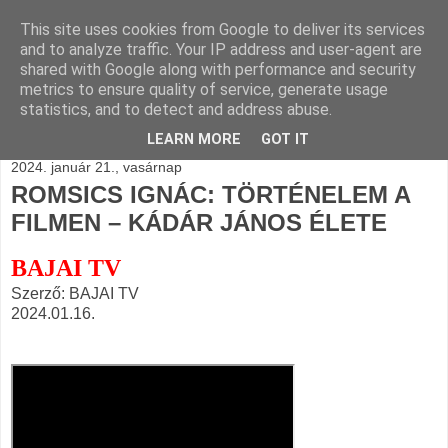
This site uses cookies from Google to deliver its services
BLOGÁSZAT, napi
and to analyze traffic. Your IP address and user-agent are
shared with Google along with performance and security
blogjava
metrics to ensure quality of service, generate usage
statistics, and to detect and address abuse.
LEARN MORE
GOT IT
2024. január 21., vasárnap
ROMSICS IGNÁC: TÖRTÉNELEM A
FILMEN – KÁDÁR JÁNOS ÉLETE
BAJAI TV
Szerző: BAJAI TV
2024.01.16.