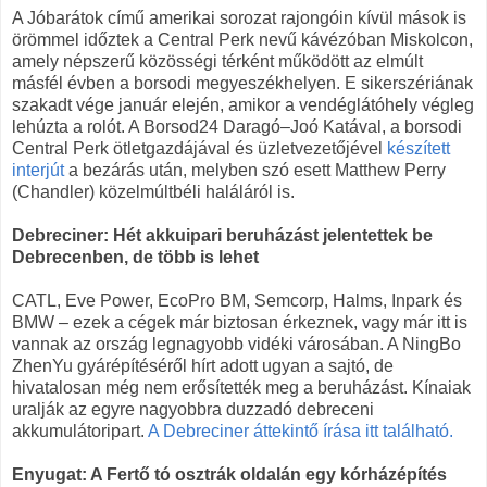
A Jóbarátok című amerikai sorozat rajongóin kívül mások is
örömmel időztek a Central Perk nevű kávézóban Miskolcon,
amely népszerű közösségi térként működött az elmúlt
másfél évben a borsodi megyeszékhelyen. E sikerszériának
szakadt vége január elején, amikor a vendéglátóhely végleg
lehúzta a rolót. A Borsod24 Daragó–Joó Katával, a borsodi
Central Perk ötletgazdájával és üzletvezetőjével
készített
interjút
a bezárás után, melyben szó esett Matthew Perry
(Chandler) közelmúltbéli haláláról is.
Debreciner: Hét akkuipari beruházást jelentettek be
Debrecenben, de több is lehet
CATL, Eve Power, EcoPro BM, Semcorp, Halms, Inpark és
BMW – ezek a cégek már biztosan érkeznek, vagy már itt is
vannak az ország legnagyobb vidéki városában. A NingBo
ZhenYu gyárépítéséről hírt adott ugyan a sajtó, de
hivatalosan még nem erősítették meg a beruházást. Kínaiak
uralják az egyre nagyobbra duzzadó debreceni
akkumulátoripart.
A Debreciner áttekintő írása itt található.
Enyugat: A Fertő tó osztrák oldalán egy kórházépítés