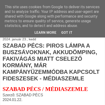
This site uses cookies from Google to deliver its services
BLOGÁSZAT, napi
and to analyze traffic. Your IP address and user-agent are
shared with Google along with performance and security
blogjava
metrics to ensure quality of service, generate usage
statistics, and to detect and address abuse.
LEARN MORE
GOT IT
2024. január 23., kedd
SZABAD PÉCS: PIROS LÁMPA A
BUSZSÁVOKNAK, AKKUDÖMPING,
FAKIVÁGÁS MIATT CSELEZŐ
KORMÁNY, MÁR
KAMPÁNYÜZEMMÓDBA KAPCSOLT
FIDESZESEK - MÉDIASZEMLE
SZABAD PÉCS / MÉDIASZEMLE
Szerző: SZABAD PÉCS
2024.01.22.