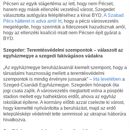
Pécsen az egyik slágertéma az lett, hogy nem Pécset,
hanem egy másik ellenzéki vezetésű várost, Szegedet
választotta autógyára felépítéséhez a kínai BYD.
A Szabad
Pécs hátteret is adva arról írt
, hogy a pécsi városvezetés
megelégelte, hogy szerintük a fideszesek hazudoznak arról,
hogy az ellenzéki koalíció miatt nem Pécsen épít gyárat a
BYD.
Szegeder: Teremtésvédelmi szempontok – válaszolt az
egyházmegye a szegedi fakivágásos vádakra
„Az egyházmegye beruházásainál kiemelt szempont, hogy a
társadalmi hasznosság mellett a teremtésvédelmi
szempontok is mindig érvényre jussanak” –
írta levelében
a
Szeged-Csanádi Egyházmegye. Szegeden hónapok óta
jogi csata zajlik. A városvezetés megtartott volna a püspöki
stadion mellett egy hathektáros erdőt, ahova az egyház
iskolákat építene. A kormány előbb azzal cselezte ki várost,
hogy kiemeltté nyilvánította a beruházást, majd az erdő
településképi védelmét tette semmissé az ukrajnai háborúra
hivatkozva.