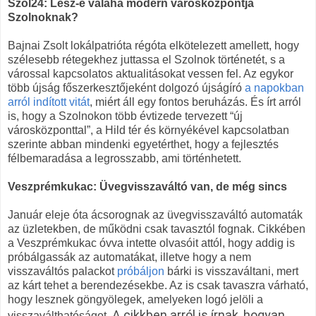
Szol24: Lesz-e valaha modern városközpontja
Szolnoknak?
Bajnai Zsolt lokálpatrióta régóta elkötelezett amellett, hogy
szélesebb rétegekhez juttassa el Szolnok történetét, s a
várossal kapcsolatos aktualitásokat vessen fel. Az egykor
több újság főszerkesztőjeként dolgozó újságíró
a napokban
arról indított vitát
, miért áll egy fontos beruházás. És írt arról
is, hogy a Szolnokon több évtizede tervezett “új
városközponttal”, a Hild tér és környékével kapcsolatban
szerinte abban mindenki egyetérthet, hogy a fejlesztés
félbemaradása a legrosszabb, ami történhetett.
Veszprémkukac: Üvegvisszaváltó van, de még sincs
Január eleje óta ácsorognak az üvegvisszaváltó automaták
az üzletekben, de működni csak tavasztól fognak. Cikkében
a Veszprémkukac óvva intette olvasóit attól, hogy addig is
próbálgassák az automatákat, illetve hogy a nem
visszaváltós palackot
próbáljon
bárki is visszaváltani, mert
az kárt tehet a berendezésekbe. Az is csak tavaszra várható,
hogy lesznek göngyölegek, amelyeken logó jelöli a
A cikkben arról is írnak, hogyan
visszaválthatóságot.