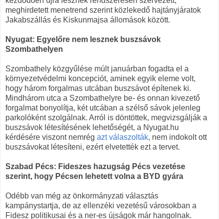
kezdődően újra lesznek rendszeresen szervezett,
meghirdetett menetrend szerint közlekedő hajtányjáratok
Jakabszállás és Kiskunmajsa állomások között.
Nyugat: Egyelőre nem lesznek buszsávok
Szombathelyen
Szombathely közgyűlése múlt januárban fogadta el a
környezetvédelmi koncepciót, aminek egyik eleme volt,
hogy három forgalmas utcában buszsávot építenek ki.
Mindhárom utca a Szombathelyre be- és onnan kivezető
forgalmat bonyolítja, két utcában a szélső sávok jelenleg
parkolóként szolgálnak. Arról is döntöttek, megvizsgálják a
buszsávok létesítésének lehetőségét, a Nyugat.hu
kérdésére viszont nemrég
azt válaszolták
, nem indokolt ott
buszsávokat létesíteni, ezért elvetették ezt a tervet.
Szabad Pécs: Fideszes hazugság Pécs vezetése
szerint, hogy Pécsen lehetett volna a BYD gyára
Odébb van még az önkormányzati választás
kampánystartja, de az ellenzéki vezetésű városokban a
Fidesz politikusai és a ner-es újságok már hangolnak.