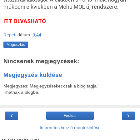
működni elkviekben a Mohu MOL új rendszere.
ITT OLVASHATÓ
Repeti
dátum:
9:44
Megosztás
Nincsenek megjegyzések:
Megjegyzés küldése
Megjegyzés: Megjegyzéseket csak a blog tagjai
írhatnak a blogba.
‹
›
Főoldal
Internetes verzió megtekintése