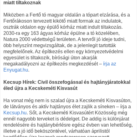
miatt tiltakoznak
Miközben a Fertő tó magyar oldalán a tópart elzárása, és a
Fertőrákoson tervezett kikötő miatt forrnak az indulatok,
osztrák oldalon egy épülő kórház miatt indult tiltakozás.
2030-ra egy 163 ágyas kórház épülne a tó közelében,
Natura 2000 védettségű területen. A tervről jó ideje tudni,
öbb helyszínt megvizsgáltak, de a jelenlegit tartották
megfelelőnek. Az építkezés ellen egy környezetvédelmi
egyesület is tiltakozik, bírósági úton akarják
megakadályozni az építkezés megkezdését –
írja az
Enyugat.hu
.
Kecsup Hírek: Civil összefogással és hajtányjáratokkal
éled újra a Kecskeméti Kisvasút
Ha vonat még nem is szalad újra a Kecskeméti Kisvasúton,
de látványos és aktív hajtányos élet zajlik a síneken – írja a
Kecsup.hu
. Sőt, a Kecskeméti Kisvasútért Közösség még
ennél nagyobb terveket is dédelget. De addig is különjárat
rendelésére és hajtánybérlésre egész évben van lehetőség,
illetve a jó idő beköszöntével, várhatóan áprilistól