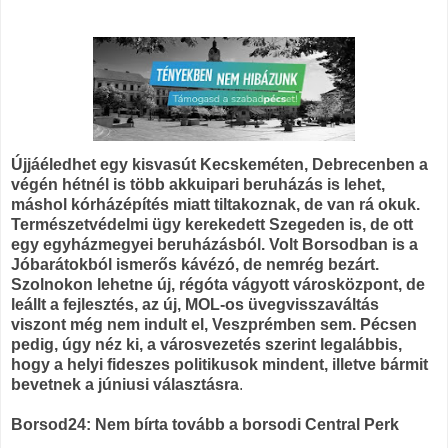
Újjáéledhet egy kisvasút Kecskeméten, Debrecenben a
végén hétnél is több akkuipari beruházás is lehet,
máshol kórházépítés miatt tiltakoznak, de van rá okuk.
Természetvédelmi ügy kerekedett Szegeden is, de ott
egy egyházmegyei beruházásból. Volt Borsodban is a
Jóbarátokból ismerős kávézó, de nemrég bezárt.
Szolnokon lehetne új, régóta vágyott városközpont, de
leállt a fejlesztés, az új, MOL-os üvegvisszaváltás
viszont még nem indult el, Veszprémben sem. Pécsen
pedig, úgy néz ki, a városvezetés szerint legalábbis,
hogy a helyi fideszes politikusok mindent, illetve bármit
bevetnek a júniusi választásra
.
Borsod24: Nem bírta tovább a borsodi Central Perk