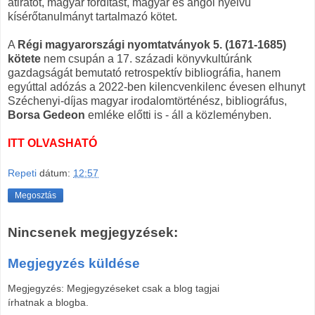
átiratot, magyar fordítást, magyar és angol nyelvű
kísérőtanulmányt tartalmazó kötet.
A
Régi magyarországi nyomtatványok 5. (1671-1685)
kötete
nem csupán a 17. századi könyvkultúránk
gazdagságát bemutató retrospektív bibliográfia, hanem
egyúttal adózás a 2022-ben kilencvenkilenc évesen elhunyt
Széchenyi-díjas magyar irodalomtörténész, bibliográfus,
Borsa Gedeon
emléke előtti is - áll a közleményben.
ITT OLVASHATÓ
Repeti
dátum:
12:57
Megosztás
Nincsenek megjegyzések:
Megjegyzés küldése
Megjegyzés: Megjegyzéseket csak a blog tagjai
írhatnak a blogba.