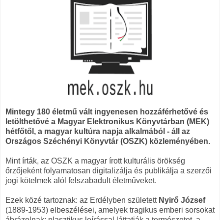
Mintegy 180 életmű vált ingyenesen hozzáférhetővé és
letölthetővé a Magyar Elektronikus Könyvtárban (MEK)
hétfőtől, a magyar kultúra napja alkalmából - áll az
Országos Széchényi Könyvtár (OSZK) közleményében.
Mint írták, az OSZK a magyar írott kulturális örökség
őrzőjeként folyamatosan digitalizálja és publikálja a szerzői
jogi kötelmek alól felszabadult életműveket.
Ezek közé tartoznak: az Erdélyben született
Nyirő József
(1889-1953) elbeszélései, amelyek tragikus emberi sorsokat
ábrázolnak; plasztikus leírással láttatják a természetet, a