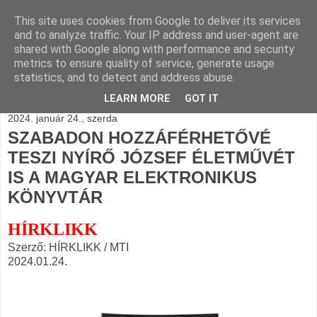
This site uses cookies from Google to deliver its services
BLOGÁSZAT, napi
and to analyze traffic. Your IP address and user-agent are
shared with Google along with performance and security
blogjava
metrics to ensure quality of service, generate usage
statistics, and to detect and address abuse.
LEARN MORE
GOT IT
2024. január 24., szerda
SZABADON HOZZÁFÉRHETŐVÉ
TESZI NYÍRŐ JÓZSEF ÉLETMŰVÉT
IS A MAGYAR ELEKTRONIKUS
KÖNYVTÁR
HÍRKLIKK
Szerző: HÍRKLIKK / MTI
2024.01.24.