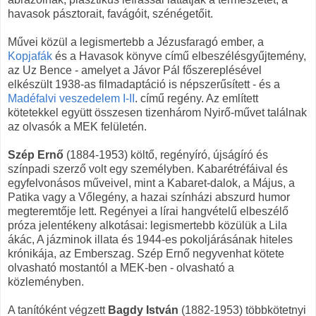
havasok pásztorait, favágóit, szénégetőit.
Művei közül a legismertebb a Jézusfaragó ember, a
Kopjafák
és a Havasok könyve című elbeszélésgyűjtemény,
az Uz Bence - amelyet a Jávor Pál főszereplésével
elkészült 1938-as filmadaptáció is népszerűsített - és a
Madéfalvi veszedelem I-II
. című regény. Az említett
kötetekkel együtt összesen tizenhárom Nyirő-művet találnak
az olvasók a MEK felületén.
Szép Ernő
(1884-1953) költő, regényíró, újságíró és
színpadi szerző volt egy személyben. Kabarétréfáival és
egyfelvonásos műveivel, mint a Kabaret-dalok, a Május, a
Patika vagy a Vőlegény, a hazai színházi abszurd humor
megteremtője lett. Regényei a lírai hangvételű elbeszélő
próza jelentékeny alkotásai: legismertebb közülük a Lila
ákác, A jázminok illata és 1944-es pokoljárásának hiteles
krónikája, az Emberszag. Szép Ernő negyvenhat kötete
olvasható mostantól a MEK-ben - olvasható a
közleményben.
A tanítóként végzett
Bagdy István
(1882-1953) többkötetnyi