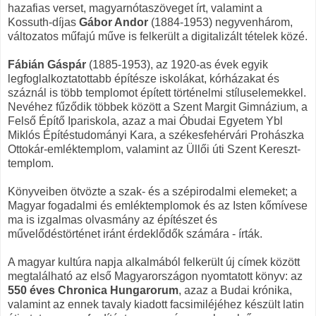
hazafias verset, magyarnótaszöveget írt, valamint a
Kossuth-díjas
Gábor Andor
(1884-1953) negyvenhárom,
változatos műfajú műve is felkerült a digitalizált tételek közé.
Fábián Gáspár
(1885-1953), az 1920-as évek egyik
legfoglalkoztatottabb építésze iskolákat, kórházakat és
száznál is több templomot épített történelmi stíluselemekkel.
Nevéhez fűződik többek között a Szent Margit Gimnázium, a
Felső Építő Ipariskola, azaz a mai Óbudai Egyetem Ybl
Miklós Építéstudományi Kara, a székesfehérvári Prohászka
Ottokár-emléktemplom, valamint az Üllői úti Szent Kereszt-
templom.
Könyveiben ötvözte a szak- és a szépirodalmi elemeket; a
Magyar fogadalmi és emléktemplomok és az Isten kőmívese
ma is izgalmas olvasmány az építészet és
művelődéstörténet iránt érdeklődők számára - írták.
A magyar kultúra napja alkalmából felkerült új címek között
megtalálható az első Magyarországon nyomtatott könyv: az
550 éves Chronica Hungarorum
, azaz a Budai krónika,
valamint az ennek tavaly kiadott facsimiléjéhez készült latin