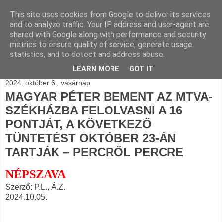
This site uses cookies from Google to deliver its services
BLOGÁSZAT, napi
and to analyze traffic. Your IP address and user-agent are
shared with Google along with performance and security
blogjava
metrics to ensure quality of service, generate usage
statistics, and to detect and address abuse.
LEARN MORE
GOT IT
2024. október 6., vasárnap
MAGYAR PÉTER BEMENT AZ MTVA-
SZÉKHÁZBA FELOLVASNI A 16
PONTJÁT, A KÖVETKEZŐ
TÜNTETÉST OKTÓBER 23-ÁN
TARTJÁK – PERCRŐL PERCRE
NÉPSZAVA
Szerző: P.L., Á.Z.
2024.10.05.