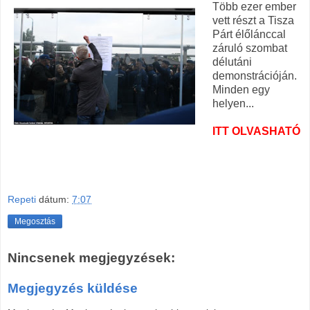
Több ezer ember
vett részt a Tisza
Párt élőlánccal
záruló szombat
délutáni
demonstrációján.
Minden egy
helyen...
ITT OLVASHATÓ
Repeti
dátum:
7:07
Megosztás
Nincsenek megjegyzések:
Megjegyzés küldése