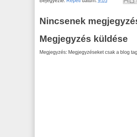
Bejegyezte:
Repeti
dátum:
9:05
Nincsenek megjegyzé
Megjegyzés küldése
Megjegyzés: Megjegyzéseket csak a blog tagj