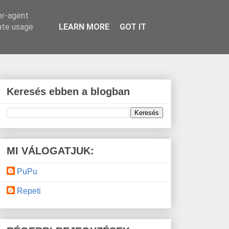
er-agent
rate usage
LEARN MORE
GOT IT
Keresés ebben a blogban
MI VÁLOGATJUK:
PuPu
Repeti