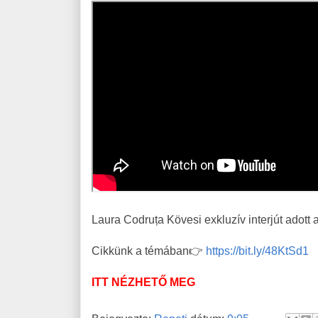
Laura Codruța Kövesi exkluzív interjút adott
Cikkünk a témában👉
https://bit.ly/48KtSd1
ITT NÉZHETŐ MEG