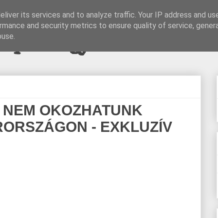
liver its services and to analyze traffic. Your IP address and us
rmance and security metrics to ensure quality of service, gene
pi blogjava
buse.
: NEM OKOZHATUNK
ORSZÁGON - EXKLUZÍV