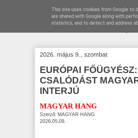
This site uses cookies from Google to de
are shared with Google along with perfo
BLOGÁSZAT, na
statistics, and to detect and address a
2026. május 9., szombat
EURÓPAI FŐÜGYÉSZ
CSALÓDÁST MAGYAR
INTERJÚ
MAGYAR HANG
Szerző: MAGYAR HANG
2026.05.09.