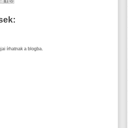
sek:
ai írhatnak a blogba.