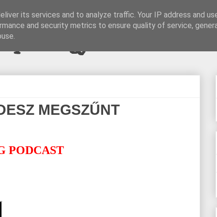
liver its services and to analyze traffic. Your IP address and us
rmance and security metrics to ensure quality of service, gene
pi blogjava
buse.
FIDESZ MEGSZŰNT
I
G PODCAST