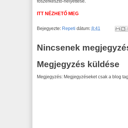
főszerkesztő-helyettese.
ITT NÉZHETŐ MEG
Bejegyezte:
Repeti
dátum:
8:41
Nincsenek megjegyzé
Megjegyzés küldése
Megjegyzés: Megjegyzéseket csak a blog tagj