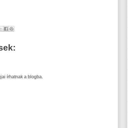
sek:
ai írhatnak a blogba.