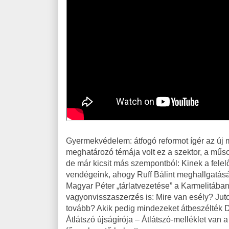
Gyermekvédelem: átfogó reformot ígér az új m
meghatározó témája volt ez a szektor, a műso
de már kicsit más szempontból: Kinek a felel
vendégeink, ahogy Ruff Bálint meghallgatás
Magyar Péter „tárlatvezetése” a Karmelitában
vagyonvisszaszerzés is: Mire van esély? Juto
tovább? Akik pedig mindezeket átbeszélték 
Átlátszó újságírója – Átlátszó-melléklet van 