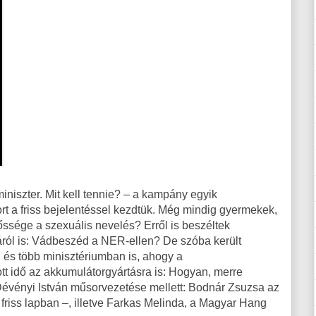
iniszter. Mit kell tennie? – a kampány egyik
rt a friss bejelentéssel kezdtük. Még mindig gyermekek,
őssége a szexuális nevelés? Erről is beszéltek
áról is: Vádbeszéd a NER-ellen? De szóba került
 és több minisztériumban is, ahogy a
tt idő az akkumulátorgyártásra is: Hogyan, merre
Dévényi István műsorvezetése mellett: Bodnár Zsuzsa az
a friss lapban –, illetve Farkas Melinda, a Magyar Hang