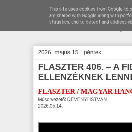
This site uses cookies from Google to de
are shared with Google along with perfo
BLOGÁSZAT, na
statistics, and to detect and address a
2026. május 15., péntek
FLASZTER 406. – A 
ELLENZÉKNEK LENN
FLASZTER / MAGYAR HAN
Műsorvezető: DÉVÉNYI ISTVÁN
2026.05.14.