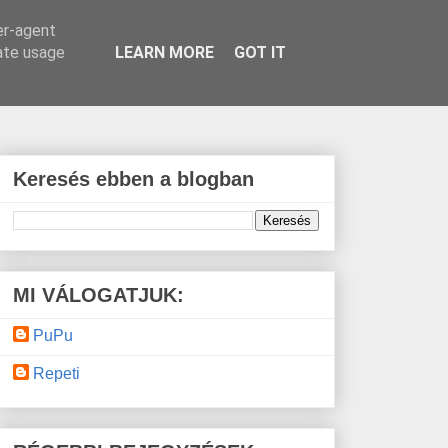
er-agent
rate usage
LEARN MORE
GOT IT
Keresés ebben a blogban
MI VÁLOGATJUK:
PuPu
Repeti