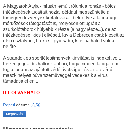
A Magyarok Atyja - miután lemúlt rólunk a rontás - bölcs
intézkedések tucatjait hozta, például megszüntette a
tömegrendezvények korlátozását, beleértve a labdarúgó
mérkőzések látogatását is, melyeken ott ugrált a
szurkolótáborok hülyébbik része (a nagy része...), de az
intézkedéssel kicsit elkésett, így a Debrecen csak kiesett az
első osztályból, ha kicsit gyorsabb, ki is halhatott volna
belőle...
A strandok és sportlétesítmények kinyitása is indokolt volt,
hiszen joggal bízhattunk abban, hogy minden látogató be
fogja tartani az ajánlott védőtávolságot, és az arcvédő
maszk helyett búvárszemüveggel védekezik a vírus
támadása ellen...
ITT OLVASHATÓ
Repeti
dátum:
15:56
Megosztás