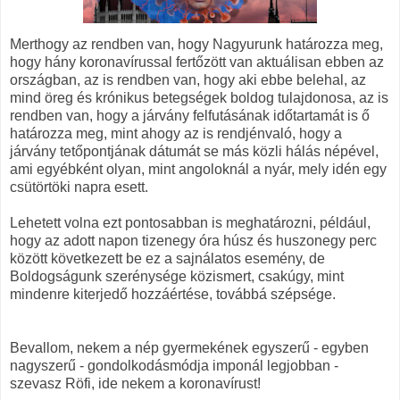
Merthogy az rendben van, hogy Nagyurunk határozza meg,
hogy hány koronavírussal fertőzött van aktuálisan ebben az
országban, az is rendben van, hogy aki ebbe belehal, az
mind öreg és krónikus betegségek boldog tulajdonosa, az is
rendben van, hogy a járvány felfutásának időtartamát is ő
határozza meg, mint ahogy az is rendjénvaló, hogy a
járvány tetőpontjának dátumát se más közli hálás népével,
ami egyébként olyan, mint angoloknál a nyár, mely idén egy
csütörtöki napra esett.
Lehetett volna ezt pontosabban is meghatározni, például,
hogy az adott napon tizenegy óra húsz és huszonegy perc
között következett be ez a sajnálatos esemény, de
Boldogságunk szerénysége közismert, csakúgy, mint
mindenre kiterjedő hozzáértése, továbbá szépsége.
Bevallom, nekem a nép gyermekének egyszerű - egyben
nagyszerű - gondolkodásmódja imponál legjobban -
szevasz Röfi, ide nekem a koronavírust!