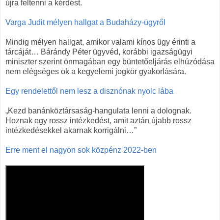
újra feltenni a kérdést.
Varga Judit mélyen hallgat a Budaházy-ügyről
Mindig mélyen hallgat, amikor valami kínos ügy érinti a
tárcáját… Bárándy Péter ügyvéd, korábbi igazságügyi
miniszter szerint önmagában egy büntetőeljárás elhúzódása
nem elégséges ok a kegyelemi jogkör gyakorlására.
Egy rendelettől nem lesz a disznónak nyolc lába
„Kezd banánköztársaság-hangulata lenni a dolognak.
Hoznak egy rossz intézkedést, amit aztán újabb rossz
intézkedésekkel akarnak korrigálni…”
Erre ment el nagyon sok közpénz 2022-ben