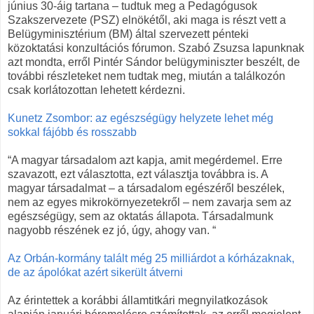
június 30-áig tartana – tudtuk meg a Pedagógusok
Szakszervezete (PSZ) elnökétől, aki maga is részt vett a
Belügyminisztérium (BM) által szervezett pénteki
közoktatási konzultációs fórumon. Szabó Zsuzsa lapunknak
azt mondta, erről Pintér Sándor belügyminiszter beszélt, de
további részleteket nem tudtak meg, miután a találkozón
csak korlátozottan lehetett kérdezni.
Kunetz Zsombor: az egészségügy helyzete lehet még
sokkal fájóbb és rosszabb
“A magyar társadalom azt kapja, amit megérdemel. Erre
szavazott, ezt választotta, ezt választja továbbra is. A
magyar társadalmat – a társadalom egészéről beszélek,
nem az egyes mikrokörnyezetekről – nem zavarja sem az
egészségügy, sem az oktatás állapota. Társadalmunk
nagyobb részének ez jó, úgy, ahogy van. “
Az Orbán-kormány talált még 25 milliárdot a kórházaknak,
de az ápolókat azért sikerült átverni
Az érintettek a korábbi államtitkári megnyilatkozások