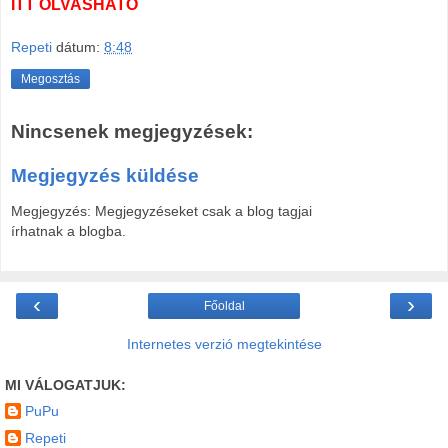
ITT OLVASHATÓ
Repeti
dátum:
8:48
Megosztás
Nincsenek megjegyzések:
Megjegyzés küldése
Megjegyzés: Megjegyzéseket csak a blog tagjai
írhatnak a blogba.
‹
›
Főoldal
Internetes verzió megtekintése
MI VÁLOGATJUK:
PuPu
Repeti