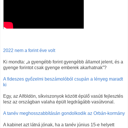
2022 nem a forint éve volt
Ki mondta: „a gyengébb forint gyengébb államot jelent, és a
gyenge forintot csak gyenge emberek akarhatnak”?
A fideszes győzelmi beszámolóból csupán a lényeg maradt
ki
Egy, az Alföldön, síkviszonyok között épülő vasúti fejlesztés
lesz az országban valaha épült legdrágább vasútvonal.
A tanév meghosszabbításán gondolkodik az Orbán-kormány
A kabinet azt látná jónak, ha a tanév június 15-e helyett