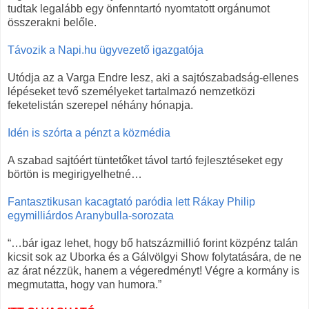
tudtak legalább egy önfenntartó nyomtatott orgánumot
összerakni belőle.
Távozik a Napi.hu ügyvezető igazgatója
Utódja az a Varga Endre lesz, aki a sajtószabadság-ellenes
lépéseket tevő személyeket tartalmazó nemzetközi
feketelistán szerepel néhány hónapja.
Idén is szórta a pénzt a közmédia
A szabad sajtóért tüntetőket távol tartó fejlesztéseket egy
börtön is megirigyelhetné…
Fantasztikusan kacagtató paródia lett Rákay Philip
egymilliárdos Aranybulla-sorozata
“…bár igaz lehet, hogy bő hatszázmillió forint közpénz talán
kicsit sok az Uborka és a Gálvölgyi Show folytatására, de ne
az árat nézzük, hanem a végeredményt! Végre a kormány is
megmutatta, hogy van humora.”