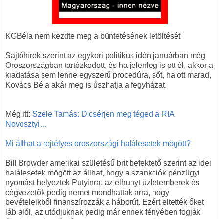
KGBéla nem kezdte meg a büntetésének letöltését
Sajtóhírek szerint az egykori politikus idén januárban még
Oroszországban tartózkodott, és ha jelenleg is ott él, akkor a
kiadatása sem lenne egyszerű procedúra, sőt, ha ott marad,
Kovács Béla akár meg is úszhatja a fegyházat.
Még itt:
Szele Tamás: Dicsérjen meg téged a RIA
Novosztyi…
Mi állhat a rejtélyes oroszországi halálesetek mögött?
Bill Browder amerikai születésű brit befektető szerint az idei
halálesetek mögött az állhat, hogy a szankciók pénzügyi
nyomást helyeztek Putyinra, az elhunyt üzletemberek és
cégvezetők pedig nemet mondhattak arra, hogy
bevételeikből finanszírozzák a háborút. Ezért eltették őket
láb alól, az utódjuknak pedig már ennek fényében fogják