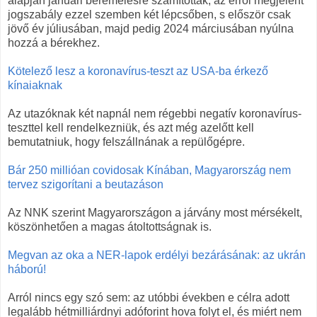
alapján januári béremelésre számítottak, az erről megjelent
jogszabály ezzel szemben két lépcsőben, s először csak
jövő év júliusában, majd pedig 2024 márciusában nyúlna
hozzá a bérekhez.
Kötelező lesz a koronavírus-teszt az USA-ba érkező
kínaiaknak
Az utazóknak két napnál nem régebbi negatív koronavírus-
teszttel kell rendelkezniük, és azt még azelőtt kell
bemutatniuk, hogy felszállnának a repülőgépre.
Bár 250 millióan covidosak Kínában, Magyarország nem
tervez szigorítani a beutazáson
Az NNK szerint Magyarországon a járvány most mérsékelt,
köszönhetően a magas átoltottságnak is.
Megvan az oka a NER-lapok erdélyi bezárásának: az ukrán
háború!
Arról nincs egy szó sem: az utóbbi években e célra adott
legalább hétmilliárdnyi adóforint hova folyt el, és miért nem