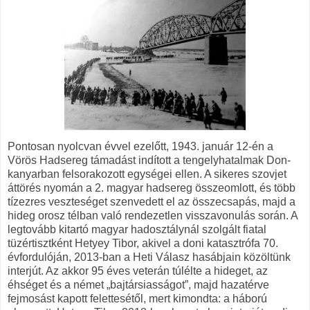
Pontosan nyolcvan évvel ezelőtt, 1943. január 12-én a
Vörös Hadsereg támadást indított a tengelyhatalmak Don-
kanyarban felsorakozott egységei ellen. A sikeres szovjet
áttörés nyomán a 2. magyar hadsereg összeomlott, és több
tízezres veszteséget szenvedett el az összecsapás, majd a
hideg orosz télban való rendezetlen visszavonulás során. A
legtovább kitartó magyar hadosztálynál szolgált fiatal
tüzértisztként Hetyey Tibor, akivel a doni katasztrófa 70.
évfordulóján, 2013-ban a Heti Válasz hasábjain közöltünk
interjút. Az akkor 95 éves veterán túlélte a hideget, az
éhséget és a német „bajtársiasságot”, majd hazatérve
fejmosást kapott felettesétől, mert kimondta: a háború