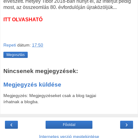
elveszett. Hetyey Tibor 2018-ban hunyt el, az interjút pedig
most, az összeomlás 80. évfordulóján újraközöljük...
ITT OLVASHATÓ
Repeti
dátum:
17:50
Megosztás
Nincsenek megjegyzések:
Megjegyzés küldése
Megjegyzés: Megjegyzéseket csak a blog tagjai
írhatnak a blogba.
‹
›
Főoldal
Internetes verzió megtekintése