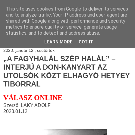
This site uses cookies from Google to deliver its services
BLOGÁSZAT, napi
and to analyze traffic. Your IP address and user-agent are
shared with Google along with performance and security
blogjava
metrics to ensure quality of service, generate usage
statistics, and to detect and address abuse.
LEARN MORE
GOT IT
2023. január 12., csütörtök
„A FAGYHALÁL SZÉP HALÁL” –
INTERJÚ A DON-KANYART AZ
UTOLSÓK KÖZT ELHAGYÓ HETYEY
TIBORRAL
VÁLASZ ONLINE
Szerző: LAKY ADOLF
2023.01.12.