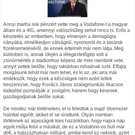
Annyi marha sok pénzért vette meg a Vodafone-t a magyar
állam és a 4IG, amennyi valószínűleg sehol nincs is. Erős a
késztetés az emberben, hogy elmenjen a demagógia
irányába, elmélkedjen válságról, nyomorról és a tanárok
fizetésemeléséről, de ennek értelmét már nem látja. Meg
különben is, annak idején a lélegeztetőgép volt a
zsinórmérték a stadionhoz képest, de mire mentünk vele,
annyit vettek belőle, hogy raktárban rohadnak szét. Effajta
morgásunk tehát már nem lehet, és ki az, aki arra már
emlékszik, hogy ezek a készségek nem azért lettek
beszerezve, hogy Kovács János szalagmunkás likacsos
tüdejébe pumpálják a’ zoxigént, hanem hogy kevesek
gazdagodjanak belőle sokat.
De mindez már történelem, el is feledtük a majd’ ötvenezer
halottal együtt, akiket el se sirattunk. Olyan iramban
történnek az aljasságok kies hazánkban, hogy napra nap
egyik múlja felül a másikat, de ez a Vodafone-os buli már
döfi, a hatszázhatvan milliárd, amibe kerül ez nekünk, azért