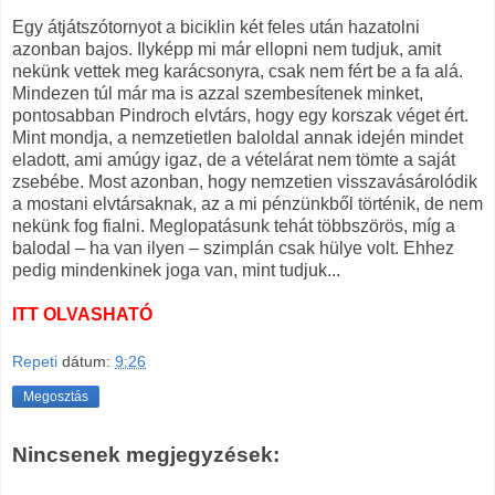
Egy átjátszótornyot a biciklin két feles után hazatolni
azonban bajos. Ilyképp mi már ellopni nem tudjuk, amit
nekünk vettek meg karácsonyra, csak nem fért be a fa alá.
Mindezen túl már ma is azzal szembesítenek minket,
pontosabban Pindroch elvtárs, hogy egy korszak véget ért.
Mint mondja, a nemzetietlen baloldal annak idején mindet
eladott, ami amúgy igaz, de a vételárat nem tömte a saját
zsebébe. Most azonban, hogy nemzetien visszavásárolódik
a mostani elvtársaknak, az a mi pénzünkből történik, de nem
nekünk fog fialni. Meglopatásunk tehát többszörös, míg a
balodal – ha van ilyen – szimplán csak hülye volt. Ehhez
pedig mindenkinek joga van, mint tudjuk...
ITT OLVASHATÓ
Repeti
dátum:
9:26
Megosztás
Nincsenek megjegyzések: