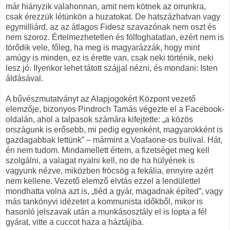
már hiányzik valahonnan, amit nem kötnek az orrunkra,
csak érezzük létünkön a huzatokat. De hatszázhatvan vagy
egymilliárd, az az átlagos Fidesz szavazónak nem oszt és
nem szoroz. Értelmezhetetlen és fölfoghatatlan, ezért nem is
törődik vele, főleg, ha meg is magyarázzák, hogy mint
amúgy is minden, ez is érette van, csak neki történik, neki
lesz jó. Ilyenkor lehet tátott szájjal nézni, és mondani: Isten
áldásával.
A bűvészmutatványt az Alapjogokért Központ vezető
elemzője, bizonyos Pindroch Tamás végezte el a Facebook-
oldalán, ahol a talpasok számára kifejtette: „a közös
országunk is erősebb, mi pedig egyenként, magyarokként is
gazdagabbak lettünk” – mármint a Voafaone-os bulival. Hát,
én nem tudom. Mindamellett értem, a fizetséget meg kell
szolgálni, a valagat nyalni kell, no de ha hülyének is
vagyunk nézve, miközben fröcsög a fekália, ennyire azért
nem kellene. Vezető elemző elvtás ezzel a lendülettel
mondhatta volna azt is, „tiéd a gyár, magadnak építed”, vagy
más tankönyvi idézetet a kommunista időkből, mikor is
hasonló jelszavak után a munkásosztály el is lopta a fél
gyárat, vitte a cuccot haza a háztájiba.