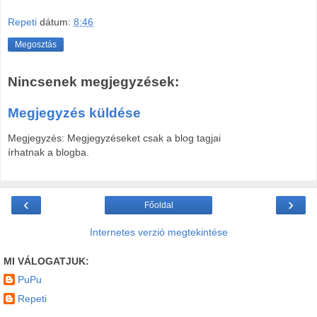
Repeti
dátum:
8:46
Megosztás
Nincsenek megjegyzések:
Megjegyzés küldése
Megjegyzés: Megjegyzéseket csak a blog tagjai
írhatnak a blogba.
‹
›
Főoldal
Internetes verzió megtekintése
MI VÁLOGATJUK:
PuPu
Repeti