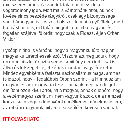
miniszteres urunk. A szándék talán nem ez, de a
végeredmény igen. Mert mit is várhatnánk attól, akinek
lövése sincs beszéde tárgyáról, csak egy bizonyossága
van, bárhogyan is libsizni, bolsizni, tutulni a gyűlöletet, mert
ha mást nem is, ezt talán megérti a bamba magyar, és
fogatlan szájával fölordít, hogy csak a Fidesz, éjjen Orbán
Viktor.
Ilyképp hiába is várnánk, hogy a magyar kultúra napján
magyar kultúráról essék szó. Viszont azt megtudtuk, hogy
doktorminiszter úr azt a verset, amit úgy nem tud, csakis
állva és felszegett fejjel képes mondani vagy énekelni.
Mindez egyébként a fasiszta nacionalizmus maga, amit az
is igazol, hogy – legalábbis Orbán szerint – a Himnusz ami
magyar, és ami magyarrá tesz. Tudnánk még pár dolgot
említeni ezen kívül arról, mi a magyar, annak ellenére, hogy
a vezérmagyar szerint mi nem vagyunk azok, de a nemzeti
konzultáció végeredményéről elmélkedve már elmeséltem,
az orbáni magyarok milyen elkeserítően kevesen vannak...
ITT OLVASHATÓ