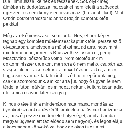
is a Himnusszal kelnek és fekszenek. Sőt, olyik még
álmában is dudorássza, ha csak el nem felejti a szöveget
egészen, és nem kénytelen olvasni azt (ha tanult ilyet). Mint
Orbán doktorminiszter is annak idején kamerák előtt
például.
Még az első versszakot sem tudta. Nos, ehhez képest
tegnap egy komplett műelemzést kaptunk tőle, persze az ő
olvasatában, amelyben a mű alkalmat ad arra, hogy mint
mindenhonnan, innen is Brüsszelhez jusson el, pedig
Moszkvába időszerűbb volna. Nem élcelődünk mi
doktorminiszter urunkon, mert arra ő nem méltó, csupán azt
vizsgáljuk, mit akar nekünk a művel üzenni akkor, amikor
fingja sincs annak tartalmáról. Ezért nem lepődünk meg,
csak elszomorodunk, amikor arra jut, hogy ő ugyan le nem
térdel a futballpályán, és mindezt nekünk kultúrálissan adja
elő, ami a csövön kifér, szügyig.
Kiinduló tételünk a mindenáron hatalmasat mondás az
ilyenkori szónokok részéről, aminek a hatásmechanizmusa
az, beszélj össze mindenféle hülyeséget, amit a bamba
magyar úgysem ért (az előadó sem nagyon), és legott elájul
a kocsmában könyökölve, hogy de okos is ez a mi