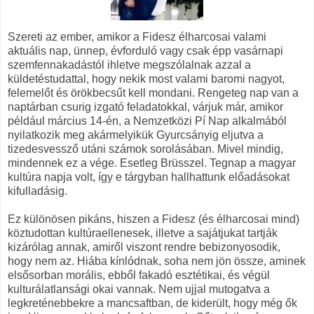
Szereti az ember, amikor a Fidesz élharcosai valami
aktuális nap, ünnep, évforduló vagy csak épp vasárnapi
szemfennakadástól ihletve megszólalnak azzal a
küldetéstudattal, hogy nekik most valami baromi nagyot,
felemelőt és örökbecsűt kell mondani. Rengeteg nap van a
naptárban csurig izgató feladatokkal, várjuk már, amikor
például március 14-én, a Nemzetközi Pí Nap alkalmából
nyilatkozik meg akármelyikük Gyurcsányig eljutva a
tizedesvessző utáni számok sorolásában. Mivel mindig,
mindennek ez a vége. Esetleg Brüsszel. Tegnap a magyar
kultúra napja volt, így e tárgyban hallhattunk előadásokat
kifulladásig.
Ez különösen pikáns, hiszen a Fidesz (és élharcosai mind)
köztudottan kultúraellenesek, illetve a sajátjukat tartják
kizárólag annak, amiről viszont rendre bebizonyosodik,
hogy nem az. Hiába kínlódnak, soha nem jön össze, aminek
elsősorban morális, ebből fakadó esztétikai, és végül
kulturálatlansági okai vannak. Nem ujjal mutogatva a
legkreténebbekre a mancsaftban, de kiderült, hogy még ők