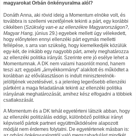
magyarokat Orbán önkényuralma alól?
Donáth Anna, aki rövid ideig a Momentum elnöke volt, és
továbbra is szellemi vezetőjének tekinti a párt, egy korábbi
cikkében (
Szükség van-e az ellenzékre Magyarországon?,
Magyar Hang,
június 29.) egyebek mellett úgy vélekedett,
hogy előnytelen ennyi ellenzéki párt egymás melletti
fellépése, s arra van szükség, hogy kiemelkedjék közülük
egy-két, de inkább egy nagyobb párt, amely meghatározza
az ellenzéki politika irányát. Szerinte erre jó esélye lehet a
Momentumnak. A DK nem valami hasonlót mond, hanem
teszi azt: egypárti „árnyékkormányt” alakított és működtet a
korábban az előválasztáson is indult miniszterelnök-
jelöltjének vezetésével, s a jelenleg legerősebb ellenzéki
pártként a maga feladatának tekinti az ellenzéki politika
irányának meghatározását, amihez kész elfogadni a többiek
csatlakozását.
A Momentum és a DK tehát egyetérteni látszik abban, hogy
az ellenzéki politizálás eddigi, különböző politikai irányt
képviselő pártok partneri együttműködésére alapozott
módját nem érdemes folytatni. De egyetértenek másban is:
az orbáni önkényuralomtól való megszabadulást mindkét