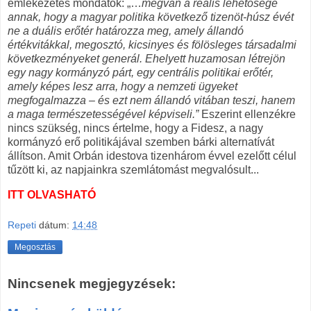
emlékezetes mondatok: „…
megvan a reális lehetősége
annak, hogy a magyar politika következő tizenöt-húsz évét
ne a duális erőtér határozza meg, amely állandó
értékvitákkal, megosztó, kicsinyes és fölösleges társadalmi
következményeket generál. Ehelyett huzamosan létrejön
egy nagy kormányzó párt, egy centrális politikai erőtér,
amely képes lesz arra, hogy a nemzeti ügyeket
megfogalmazza
–
és
ezt nem állandó vitában teszi, hanem
a maga természetességével képviseli.”
Eszerint ellenzékre
nincs szükség, nincs értelme, hogy a Fidesz, a nagy
kormányzó erő politikájával szemben bárki alternatívát
állítson. Amit Orbán idestova tizenhárom évvel ezelőtt célul
tűzött ki, az napjainkra szemlátomást megvalósult...
ITT OLVASHATÓ
Repeti
dátum:
14:48
Megosztás
Nincsenek megjegyzések: