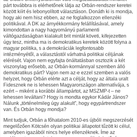
párt továbbra is elérhetőnek látja az Orbán-rendszer keretei
között kiírt és lebonyolított választáson. Donáth ki is mondja,
hogy aki nem hisz ebben, az ne foglalkozzon ellenzéki
politikával. A DK az árnyékkormány felállításával, amely
kimondottan a nagy hagyományú parlamenti
váltógazdaságban kialakult brit mintát követi, kifejezetten
úgy tesz, mintha ma is demokratikus keretek között folyna a
magyar politika, s a demokráciák legfontosabb
intézményétől, a választástól várhatná politikai céljának
elérését. Vajon nem egyfajta önáltatásban osztozik a két
viszonylag erősebb, az Orbán-kormánnyal szemben álló
demokratikus párt? Vajon nem az-e ezzel szemben a valós
helyzet, hogy Orbán elérte azt a célját, hogy az általa uralt
Fidesznek ne is lehessen Magyarországon alternatívája, s
ezért – miként a korábbi állampártot, az MSZMP-t – ne
lehessen leváltani? Hogy is mondta egykor Kádár János?
Nálunk „történelmileg úgy alakult”, hogy egypártrendszer
van. És Orbán hogy mondja?
Mint tudjuk, Orbán a főhatalom 2010-es újbóli megszerzését
megelőzően Kötcsén olyan politikai állapotot tűzött ki célul,
amelyben igazából nincs helye ellenzéknek. Íme az