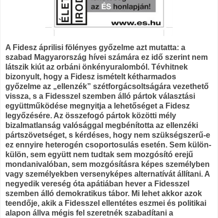
A Fidesz áprilisi fölényes győzelme azt mutatta: a
szabad Magyarország hívei számára ez idő szerint nem
látszik kiút az orbáni önkényuralomból. Tévhitnek
bizonyult, hogy a Fidesz ismételt kétharmados
győzelme az „ellenzék” szétforgácsoltságára vezethető
vissza, s a Fidesszel szemben álló pártok választási
együttműködése megnyitja a lehetőséget a Fidesz
legyőzésére. Az összefogó pártok közötti mély
bizalmatlanság valósággal megbénította az ellenzéki
pártszövetséget, s kérdéses, hogy nem szükségszerű-e
ez ennyire heterogén csoportosulás esetén. Sem külön-
külön, sem együtt nem tudtak sem mozgósító erejű
mondanivalóban, sem mozgósításra képes személyben
vagy személyekben versenyképes alternatívát állítani. A
negyedik vereség óta apátiában hever a Fidesszel
szemben álló demokratikus tábor. Mi lehet akkor azok
teendője, akik a Fidesszel ellentétes eszmei és politikai
alapon állva mégis fel szeretnék szabadítani a