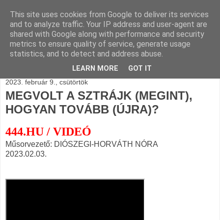
This site uses cookies from Google to deliver its services
BLOGÁSZAT, napi
and to analyze traffic. Your IP address and user-agent are
shared with Google along with performance and security
blogjava
metrics to ensure quality of service, generate usage
statistics, and to detect and address abuse.
LEARN MORE
GOT IT
2023. február 9., csütörtök
MEGVOLT A SZTRÁJK (MEGINT),
HOGYAN TOVÁBB (ÚJRA)?
444.HU / VIDEÓ
Műsorvezető: DIÓSZEGI-HORVÁTH NÓRA
2023.02.03.