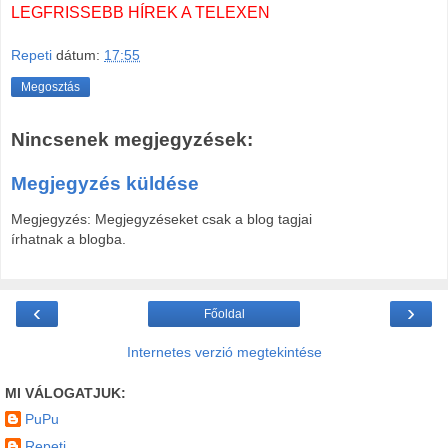
LEGFRISSEBB HÍREK A TELEXEN
Repeti
dátum:
17:55
Megosztás
Nincsenek megjegyzések:
Megjegyzés küldése
Megjegyzés: Megjegyzéseket csak a blog tagjai
írhatnak a blogba.
‹
›
Főoldal
Internetes verzió megtekintése
MI VÁLOGATJUK:
PuPu
Repeti