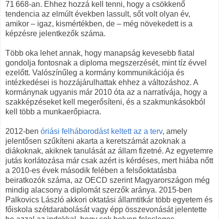
71 668-an. Ehhez hozzá kell tenni, hogy a csökkenő
tendencia az elmúlt években lassult, sőt volt olyan év,
amikor – igaz, kismértékben, de – még növekedett is a
képzésre jelentkezők száma.
Több oka lehet annak, hogy manapság kevesebb fiatal
gondolja fontosnak a diploma megszerzését, mint tíz évvel
ezelőtt. Valószínűleg a kormány kommunikációja és
intézkedései is hozzájárulhattak ehhez a változáshoz. A
kormánynak ugyanis már 2010 óta az a narratívája, hogy a
szakképzéseket kell megerősíteni, és a szakmunkásokból
kell több a munkaerőpiacra.
2012-ben
óriási felháborodást keltett az a terv
, amely
jelentősen szűkíteni akarta a keretszámát azoknak a
diákoknak, akiknek tanulását az állam fizetné. Az egyetemre
jutás korlátozása már csak azért is kérdéses, mert hiába nőtt
a 2010-es évek második felében a felsőoktatásba
beiratkozók száma, az OECD szerint Magyarországon még
mindig alacsony a diplomát szerzők aránya. 2015-ben
Palkovics László akkori oktatási államtitkár több egyetem és
főiskola szétdarabolását vagy épp összevonását jelentette