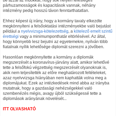
be azzal az indokkal, hogy sok helyen felesleges
párhuzamosságok és kapacitások vannak, néhány
intézmény pedig hosszú távon fenntarthatatlan.
Ehhez képest új irány, hogy a kormány tavaly elkezdte
megkönnyíteni a felsőoktatási intézményekbe való bejutást
például a
nyelvvizsga-kötelezettség
, a
kötelező emelt szintű
érettségi
vagy a minimumponthatár eltörlésével. Az által,
hogy könnyebb lesz bejutni az egyetemekre, nyilván több
fiatalnak nyílik lehetősége diplomát szerezni a jövőben.
Hasonlóan megkönnyítette a kormány a diplomák
megszerzését a koronavírus-járvány alatt, amikor lehetővé
tette a felsőfokú végzettség megszerzését olyanoknak is,
akik nem teljesítették az előre meghatározott feltételeket,
azaz nyelvvizsga hiányában nem kaphatták volna meg a
diplomájukat. Ezek az intézkedések mind abba az irányba
mutatnak, hogy a gazdasági nehézségekkel való
szembenézés mégis, avagy újból szükségessé tette a
diplomások arányának növelését...
ITT OLVASHATÓ