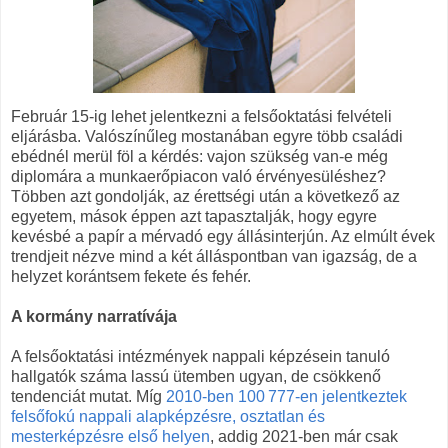
Február 15-ig lehet jelentkezni a felsőoktatási felvételi
eljárásba. Valószínűleg mostanában egyre több családi
ebédnél merül föl a kérdés: vajon szükség van-e még
diplomára a munkaerőpiacon való érvényesüléshez?
Többen azt gondolják, az érettségi után a következő az
egyetem, mások éppen azt tapasztalják, hogy egyre
kevésbé a papír a mérvadó egy állásinterjún. Az elmúlt évek
trendjeit nézve mind a két álláspontban van igazság, de a
helyzet korántsem fekete és fehér.
A kormány narratívája
A felsőoktatási intézmények nappali képzésein tanuló
hallgatók száma lassú ütemben ugyan, de csökkenő
tendenciát mutat. Míg
2010-ben 100 777-en jelentkeztek
felsőfokú nappali alapképzésre, osztatlan és
mesterképzésre első helyen
, addig 2021-ben már csak