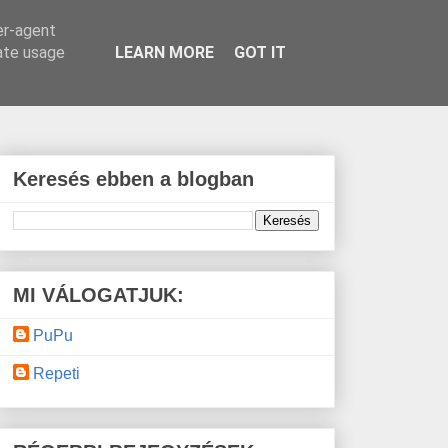
er-agent
rate usage
LEARN MORE
GOT IT
Keresés ebben a blogban
MI VÁLOGATJUK:
PuPu
Repeti