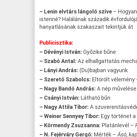
– Lenin elvtárs lángoló szíve
– Hogyan 
istenné? Halálának századik évfordulój
hanyatlásának szakaszait tekintjük át
Publicisztika:
– Dévényi István:
Győzike bűne
– Szabó Antal:
Az elhallgattatás mec
– Lányi András:
(Du)bajban vagyunk
– Szerető Szabolcs:
Eltörölt vélemény
– Nagy Bandó András:
A nép művelése
– Csányi István:
Látható bűn
– Nagy Attila Tibor:
A szuverenitásvéde
– Weiner Sennyey Tibor:
Egy történet a 
– Körmendy Zsuzsanna:
Platánlevél –
– N. Fejérváry Gergő:
Mérték –
Ásó, ka