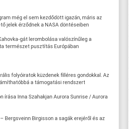
ram még el sem kezdődött igazán, máris az
ető jelek érződnek a NASA döntéseiben
Kahovka-gát lerombolása valószínűleg a
ta természet pusztítás Európában
rális folyóiratok küzdenek filléres gondokkal. Az
zámíthatóbbá a támogatási rendszert
n írása Inna Szahakjan Aurora Sunrise / Aurora
– Bergsveinn Birgisson a sagák erejéről és az