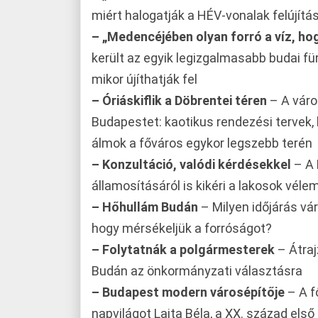
miért halogatják a HÉV-vonalak felújítá
– „Medencéjében olyan forró a víz, hog
került az egyik legizgalmasabb budai fü
mikor újíthatják fel
– Óriáskiflik a Döbrentei téren
– A váro
Budapestet: kaotikus rendezési tervek,
álmok a főváros egykor legszebb terén
– Konzultáció, valódi kérdésekkel
– A 
államosításáról is kikéri a lakosok véle
– Hőhullám Budán
– Milyen időjárás vá
hogy mérsékeljük a forróságot?
– Folytatnák a polgármesterek
– Átraj
Budán az önkormányzati választásra
– Budapest modern városépítője
– A f
napvilágot Lajta Béla, a XX. század el