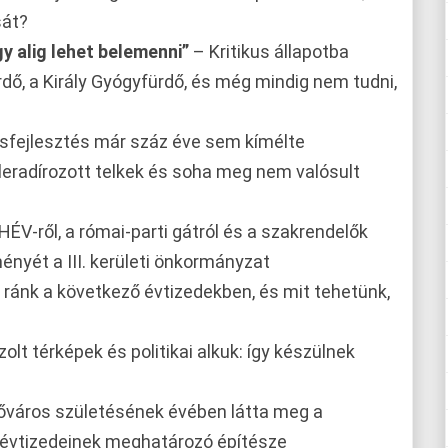
sát?
y alig lehet belemenni”
– Kritikus állapotba
rdő, a Király Gyógyfürdő, és még mindig nem tudni,
sfejlesztés már száz éve sem kímélte
 leradírozott telkek és soha meg nem valósult
HÉV-ről, a római-parti gátról és a szakrendelők
ményét a III. kerületi önkormányzat
r ránk a következő évtizedekben, és mit tehetünk,
zolt térképek és politikai alkuk: így készülnek
őváros születésének évében látta meg a
ső évtizedeinek meghatározó építésze