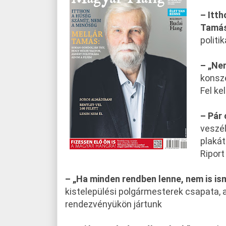
– Itt
Tamás
politi
– „Nem
konsze
Fel kel
– Pár
veszél
plakát
Riport
– „Ha minden rendben lenne, nem is i
kistelepülési polgármesterek csapata, 
rendezvényükön jártunk