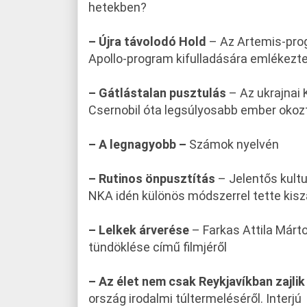
hetekben?
– Újra távolodó Hold
– Az Artemis-prog
Apollo-program kifulladására emlékezt
– Gátlástalan pusztulás
– Az ukrajnai 
Csernobil óta legsúlyosabb ember okoz
– A legnagyobb –
Számok nyelvén
– Rutinos önpusztítás
– Jelentős kultu
NKA idén különös módszerrel tette kis
– Lelkek árverése
– Farkas Attila Márto
tündöklése című filmjéről
– Az élet nem csak Reykjavíkban zajlik
ország irodalmi túltermeléséről. Interjú