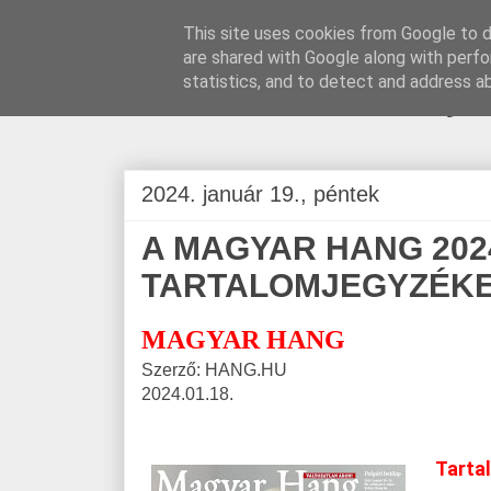
This site uses cookies from Google to de
are shared with Google along with perfo
BLOGÁSZAT, na
statistics, and to detect and address a
2024. január 19., péntek
A MAGYAR HANG 2024
TARTALOMJEGYZÉK
MAGYAR HANG
Szerző: HANG.HU
2024.01.18.
Tarta