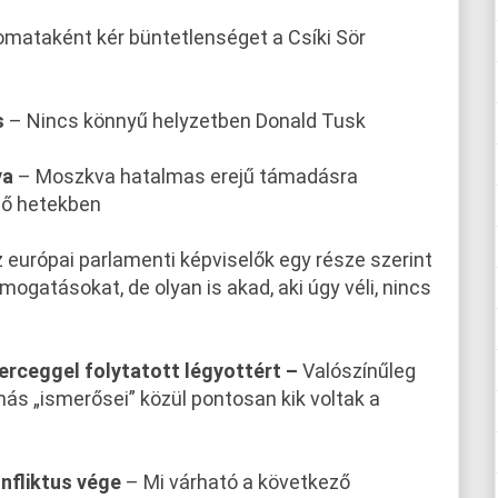
omataként kér büntetlenséget a Csíki Sör
s
– Nincs könnyű helyzetben Donald Tusk
va
– Moszkva hatalmas erejű támadásra
ző hetekben
 európai parlamenti képviselők egy része szerint
mogatásokat, de olyan is akad, aki úgy véli, nincs
 herceggel folytatott légyottért –
Valószínűleg
ás „ismerősei” közül pontosan kik voltak a
nfliktus vége
– Mi várható a következő