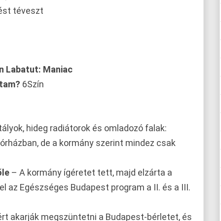
ést téveszt
n Labatut: Maniac
dtam?
6Szín
ályok, hideg radiátorok és omladozó falak:
órházban, de a kormány szerint mindez csak
őle
– A kormány ígéretet tett, majd elzárta a
el az Egészséges Budapest program a II. és a III.
rt akarják megszüntetni a Budapest-bérletet, és