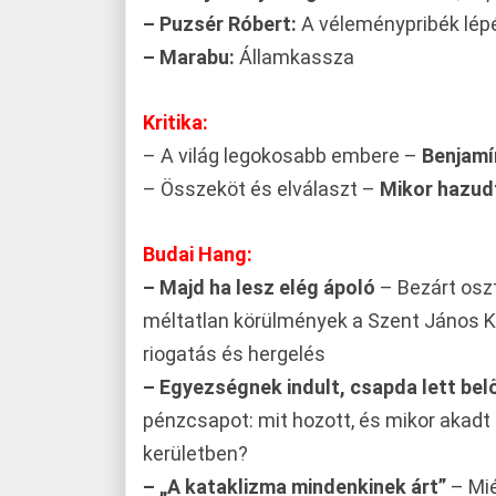
– Puzsér Róbert:
A véleménypribék lép
– Marabu:
Államkassza
Kritika:
– A világ legokosabb embere –
Benjamí
– Összeköt és elválaszt –
Mikor hazu
Budai Hang:
– Majd ha lesz elég ápoló
– Bezárt oszt
méltatlan körülmények a Szent János K
riogatás és hergelés
– Egyezségnek indult, csapda lett bel
pénzcsapot: mit hozott, és mikor akadt 
kerületben?
– „A kataklizma mindenkinek árt”
– Mié