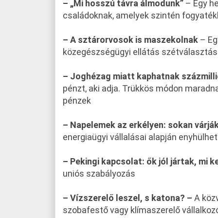
– „Mi hosszú távra álmodunk”
– Egy he
családoknak, amelyek szintén fogyatékka
– A sztárorvosok is maszekolnak
– Eg
közegészségügyi ellátás szétválasztá
– Joghézag miatt kaphatnak százmillió
pénzt, aki adja. Trükkös módon maradna
pénzek
– Napelemek az erkélyen: sokan várják 
energiaügyi vállalásai alapján enyhülhe
– Pekingi kapcsolat: ők jól jártak, mi 
uniós szabályozás
– Vízszerelő leszel, s katona? –
A közv
szobafestő vagy klímaszerelő vállalkoz