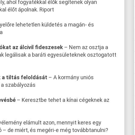
ly, ahol fogyatékkal élők segítenek olyan
l élőt ápolnak. Riport
yelőre lehetetlen küldetés a magán- és
sa
kat az álcivil fideszesek
– Nem az osztja a
k legálisak a baráti egyesületeknek osztogatott
a tiltás feloldását
– A kormány uniós
t a szabályozás
kevésbé
– Keresztbe tehet a kínai cégeknek az
élemény elámult azon, mennyit keres egy
ó – de miért, és megéri-e még továbbtanulni?