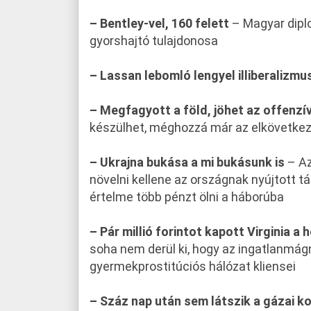
– Bentley-vel, 160 felett
– Magyar dipl
gyorshajtó tulajdonosa
– Lassan lebomló lengyel illiberalizmu
– Megfagyott a föld, jöhet az offenzí
készülhet, méghozzá már az elkövetke
– Ukrajna bukása a mi bukásunk is
– Az
növelni kellene az országnak nyújtott tá
értelme több pénzt ölni a háborúba
– Pár millió forintot kapott Virginia a
soha nem derül ki, hogy az ingatlanmágn
gyermekprostitúciós hálózat kliensei
– Száz nap után sem látszik a gázai ko