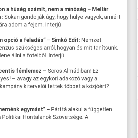
hon a hűség számít, nem a minőség – Mellár
:
Sokan gondolják úgy, hogy hülye vagyok, amiért
kára adom a fejem. Interjú
 opció a feladás” – Simkó Edit:
Nemzeti
nzus szükséges arról, hogyan és mit tanítsunk.
lene állni a fotelből. Interjú
 centis fémlemez
– Soros Almádiban! Ez
yes! – avagy az egykori adakozó vagy a
kampány kitervelői tettek többet a közjóért?
smernénk egymást” –
Párttá alakul a független
a Politikai Hontalanok Szövetsége. A