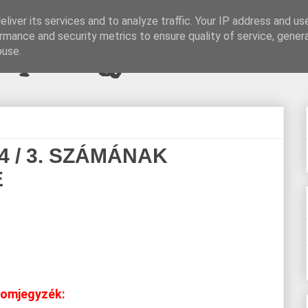
liver its services and to analyze traffic. Your IP address and us
rmance and security metrics to ensure quality of service, gene
pi blogjava
buse.
 / 3. SZÁMÁNAK
E
lomjegyzék: