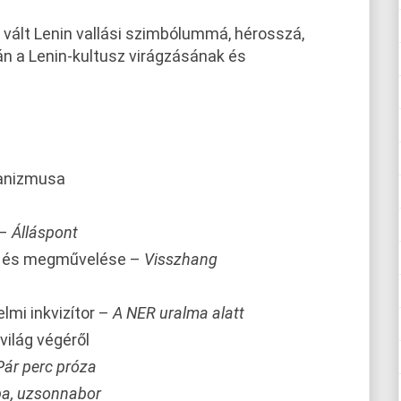
vált Lenin vallási szimbólummá, hérosszá,
án a Lenin-kultusz virágzásának és
hanizmusa
 –
Álláspont
 és megművelése –
Visszhang
lmi inkvizítor –
A NER uralma alatt
világ végéről
Pár perc próza
pa, uzsonnabor