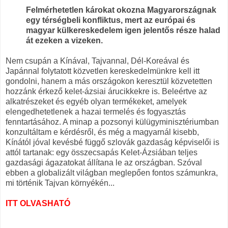
Felmérhetetlen károkat okozna Magyarországnak
egy térségbeli konfliktus, mert az európai és
magyar külkereskedelem igen jelentős része halad
át ezeken a vizeken.
Nem csupán a Kínával, Tajvannal, Dél-Koreával és
Japánnal folytatott közvetlen kereskedelmünkre kell itt
gondolni, hanem a más országokon keresztül közvetetten
hozzánk érkező kelet-ázsiai árucikkekre is. Beleértve az
alkatrészeket és egyéb olyan termékeket, amelyek
elengedhetetlenek a hazai termelés és fogyasztás
fenntartásához. A minap a pozsonyi külügyminisztériumban
konzultáltam e kérdésről, és még a magyarnál kisebb,
Kínától jóval kevésbé függő szlovák gazdaság képviselői is
attól tartanak: egy összecsapás Kelet-Ázsiában teljes
gazdasági ágazatokat állítana le az országban. Szóval
ebben a globalizált világban meglepően fontos számunkra,
mi történik Tajvan környékén...
ITT OLVASHATÓ