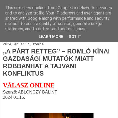
This site uses cookies from Google to deliver its services
BLOGÁSZAT, napi
and to analyze traffic. Your IP address and user-agent are
shared with Google along with performance and security
blogjava
metrics to ensure quality of service, generate usage
statistics, and to detect and address abuse.
LEARN MORE
GOT IT
2024. január 17., szerda
„A PÁRT RETTEG” – ROMLÓ KÍNAI
GAZDASÁGI MUTATÓK MIATT
ROBBANHAT A TAJVANI
KONFLIKTUS
VÁLASZ ONLINE
Szerző: ABLONCZY BÁLINT
2024.01.15.