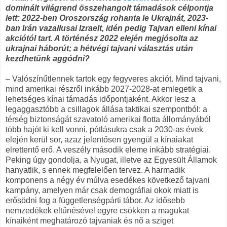
dominált világrend összehangolt támadások célpontja
lett: 2022-ben Oroszország rohanta le Ukrajnát, 2023-
ban Irán vazallusai Izraelt, idén pedig Tajvan elleni kínai
akciótól tart. A történész 2022 elején megjósolta az
ukrajnai háborút; a hétvégi tajvani választás után
kezdhetünk aggódni?
– Valószínűtlennek tartok egy fegyveres akciót. Mind tajvani,
mind amerikai részről inkább 2027-2028-at emlegetik a
lehetséges kínai támadás időpontjaként. Akkor lesz a
legaggasztóbb a csillagok állása taktikai szempontból: a
térség biztonságát szavatoló amerikai flotta állományából
több hajót ki kell vonni, pótlásukra csak a 2030-as évek
elején kerül sor, azaz jelentősen gyengül a kínaiakat
elrettentő erő. A veszély második eleme inkább stratégiai.
Peking úgy gondolja, a Nyugat, illetve az Egyesült Államok
hanyatlik, s ennek megfelelően tervez. A harmadik
komponens a négy év múlva esedékes következő tajvani
kampány, amelyen már csak demográfiai okok miatt is
erősödni fog a függetlenségpárti tábor. Az idősebb
nemzedékek eltűnésével egyre csökken a magukat
kínaiként meghatározó tajvaniak és nő a sziget