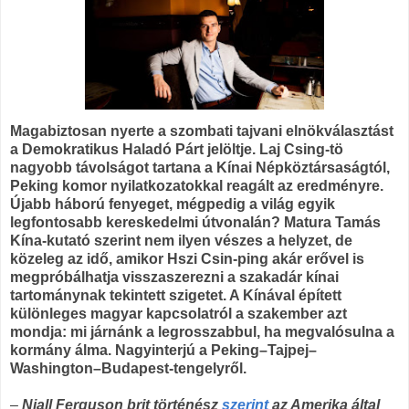
Magabiztosan nyerte a szombati tajvani elnökválasztást
a Demokratikus Haladó Párt jelöltje. Laj Csing-tö
nagyobb távolságot tartana a Kínai Népköztársaságtól,
Peking komor nyilatkozatokkal reagált az eredményre.
Újabb háború fenyeget, mégpedig a világ egyik
legfontosabb kereskedelmi útvonalán? Matura Tamás
Kína-kutató szerint nem ilyen vészes a helyzet, de
közeleg az idő, amikor Hszi Csin-ping akár erővel is
megpróbálhatja visszaszerezni a szakadár kínai
tartománynak tekintett szigetet. A Kínával épített
különleges magyar kapcsolatról a szakember azt
mondja: mi járnánk a legrosszabbul, ha megvalósulna a
kormány álma. Nagyinterjú a Peking–Tajpej–
Washington–Budapest-tengelyről.
–
Niall Ferguson brit történész
szerint
az Amerika által