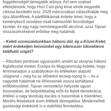
függetlenségét támogatók aránya. Azt sem szabad
elfelejtenünk, hogy Hszi Csin-ping kínai elnök negyedik
ciklusa kezdetén lesz, 2028 márciusában választhatják meg
újra államfőnek. A pártfőtitkárnak érdeke lehet, hogy a
keménykezű vezetése miatt halmozódó feszültséget
kezelje, és egy nagy nemzetegyesítő akcióval, azaz Tajvan
visszaszerzésével erősítse meg hatalmát.
–
Keleti szomszédunkban háború dúl, ég a Közel-Kelet,
miért érdekeljen bennünket egy kilencezer kilométerre
található sziget?
– Részben pontosan ugyanazért, amiért az ukrajnai háború
foglalkoztat minket. Európa és Magyarország érdeke, hogy
fennmaradjon a szabályokon és értékeken alapuló
világrend – még ha az időnként recseg-ropog is –, és a
nagyobb hatalmak ne élhessenek vissza korlátlanul
erőfölényükkel. Tajvan nemzetközi helyzete ugyan
bizonytalan, de belpolitikailag erős és fejlett demokrácia,
értékei a nagy távolság dacára is hasonlóak a mieinkhez.
Morális feladatunk ezen értékek támogatása. Mindemellett
gazdasági érdekünk is a stabilitás fenntartása.