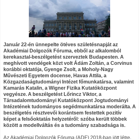
Január 22-én ünnepelte ötéves születésnapját az
Akadémiai Dolgozók Fóruma, ebből az alkalomból
kerekasztal-beszélgetést szerveztek Budapesten. A
meghívott vendégek közt volt Ádám Zoltán, a Corvinus
korábbi oktatója, Gyenge Zsolt, a Moholy-Nagy
Művészeti Egyetem docense, Havas Attila, a
Közgazdaságtudományi Intézet főmunkatársa, valamint
Kamarás Katalin, a Wigner Fizika Kutatóközpont
vegyésze. A beszélgetést Lőrincz Viktor, a
Társadalomtudományi Kutatóközpont Jogtudományi
Intézetének tudományos segédmunkatársa moderálta. A
beszélgetés résztvevői korántsem festettek pozitív
képet a felsőoktatás helyzetéről: szóba került többek
között a modellváltás és a tudomány szabadsága is.
Az Akadémiai Dolgozók Fóruma (ADF) 2018-ban jött létre,