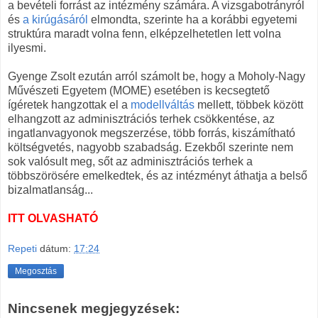
a bevételi forrást az intézmény számára. A vizsgabotrányról
és
a kirúgásáról
elmondta, szerinte ha a korábbi egyetemi
struktúra maradt volna fenn, elképzelhetetlen lett volna
ilyesmi.
Gyenge Zsolt ezután arról számolt be, hogy a Moholy-Nagy
Művészeti Egyetem (MOME) esetében is kecsegtető
ígéretek hangzottak el a
modellváltás
mellett, többek között
elhangzott az adminisztrációs terhek csökkentése, az
ingatlanvagyonok megszerzése, több forrás, kiszámítható
költségvetés, nagyobb szabadság. Ezekből szerinte nem
sok valósult meg, sőt az adminisztrációs terhek a
többszörösére emelkedtek, és az intézményt áthatja a belső
bizalmatlanság...
ITT OLVASHATÓ
Repeti
dátum:
17:24
Megosztás
Nincsenek megjegyzések: