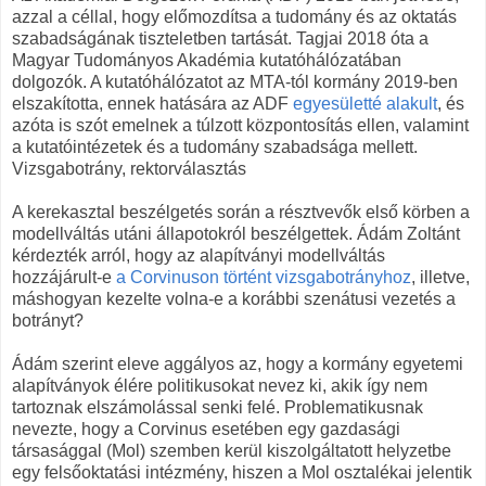
azzal a céllal, hogy előmozdítsa a tudomány és az oktatás
szabadságának tiszteletben tartását. Tagjai 2018 óta a
Magyar Tudományos Akadémia kutatóhálózatában
dolgozók. A kutatóhálózatot az MTA-tól kormány 2019-ben
elszakította, ennek hatására az ADF
egyesületté alakult
, és
azóta is szót emelnek a túlzott központosítás ellen, valamint
a kutatóintézetek és a tudomány szabadsága mellett.
Vizsgabotrány, rektorválasztás
A kerekasztal beszélgetés során a résztvevők első körben a
modellváltás utáni állapotokról beszélgettek. Ádám Zoltánt
kérdezték arról, hogy az alapítványi modellváltás
hozzájárult-e
a Corvinuson történt vizsgabotrányhoz
, illetve,
máshogyan kezelte volna-e a korábbi szenátusi vezetés a
botrányt?
Ádám szerint eleve aggályos az, hogy a kormány egyetemi
alapítványok élére politikusokat nevez ki, akik így nem
tartoznak elszámolással senki felé. Problematikusnak
nevezte, hogy a Corvinus esetében egy gazdasági
társasággal (Mol) szemben kerül kiszolgáltatott helyzetbe
egy felsőoktatási intézmény, hiszen a Mol osztalékai jelentik