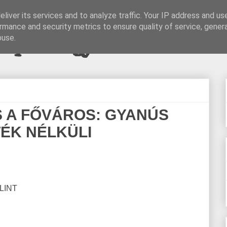
liver its services and to analyze traffic. Your IP address and us
rmance and security metrics to ensure quality of service, gene
pi blogjava
buse.
ÉS A FŐVÁROS: GYANÚS
TÉK NÉLKÜLI
LINT