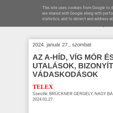
This site uses cookies from Google to de
are shared with Google along with perfo
BLOGÁSZAT, na
statistics, and to detect and address a
2024. január 27., szombat
AZ A-HÍD, VÍG MÓR 
UTALÁSOK, BIZONYÍ
VÁDASKODÁSOK
TELEX
Szerzők: BRÜCKNER GERGELY, NAGY BÁ
2024.01.27.