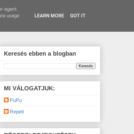
er-agent
rate usage
LEARN MORE
GOT IT
Keresés ebben a blogban
MI VÁLOGATJUK:
PuPu
Repeti