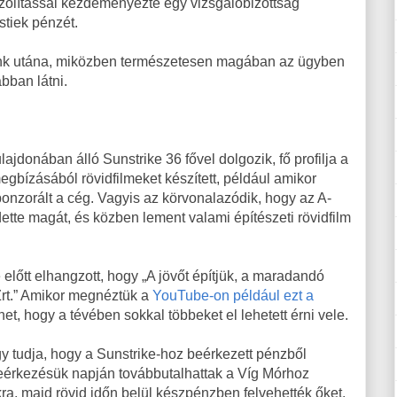
lszólítással kezdeményezte egy vizsgálóbizottság
stiek pénzét.
tunk utána, miközben természetesen magában az ügyben
bban látni.
ajdonában álló Sunstrike 36 fővel dolgozik, fő profilja a
egbízásából rövidfilmeket készített, például amikor
onzorált a cég. Vagyis az körvonalazódik, hogy az A-
rdette magát, és közben lement valami építészeti rövidfilm
 előtt elhangzott, hogy „A jövőt építjük, a maradandó
Zrt.” Amikor megnéztük a
YouTube-on például ezt a
het, hogy a tévében sokkal többeket el lehetett érni vele.
 tudja, hogy a Sunstrike-hoz beérkezett pénzből
 beérkezésük napján továbbutalhattak a Víg Mórhoz
kra, majd rövid időn belül készpénzben felvehették őket.