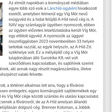
Az elmúlt napokban a kormányzati médiában
egyre több szó esik a
Lánchíd-ügyként
hivatkozott
esetről, amelyben felmerül egy Víg Mór nevű
exügyvéd és a hidat felújító A-Híd nevű cég is. A
NAV egy számlagyár ügyében nyomozott, ebben
az ügyben előzetes letartóztatásba került Víg Mór,
egy eltiltott ügyvéd. A nyomozók az üggyel
összefüggésben 2023 novemberében 33 helyen
tartottak razziát, az egyik helyszín, az A-Híd Zrt.
székhelye volt. Ez a mélyépítő cég a Víg Mór
tulajdonában álló Sunstrike Kft.-vel volt
szerződéses kapcsolatban, és sajtóhírek szerint
cégének, aki annak nagy részét magánszámlára, illetve
észpénzt valaki felvette.
tt, a történet alkalmas lett arra, hogy a fővárosi
essen emlegetni, egyes kormánypárti sajtótermékek egy
Híd és Víg Mór cége közötti számlás és utalási kapcsolatot.
csenek a fővárosról, de az A-Híd amolyan állandó
felújításán dolgozó cég. Brenner Koloman, a Jobbik