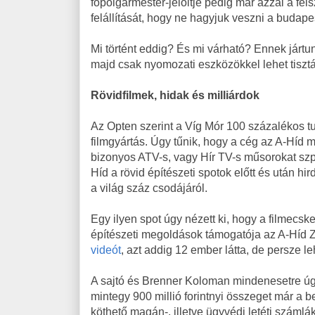
főpolgármester-jelöltje pedig már azzal a fe
felállítását, hogy ne hagyjuk veszni a budape
Mi történt eddig? És mi várható? Ennek jár
majd csak nyomozati eszközökkel lehet tisztá
Rövidfilmek, hidak és milliárdok
Az Opten szerint a Víg Mór 100 százalékos tul
filmgyártás. Úgy tűnik, hogy a cég az A-Híd m
bizonyos ATV-s, vagy Hír TV-s műsorokat szp
Híd a rövid építészeti spotok előtt és után hi
a világ száz csodájáról.
Egy ilyen spot úgy nézett ki, hogy a filmecske
építészeti megoldások támogatója az A-Híd 
videót
, azt addig 12 ember látta, de persze le
A sajtó és Brenner Koloman mindenesetre úgy
mintegy 900 millió forintnyi összeget már a
köthető magán-, illetve ügyvédi letéti számlá