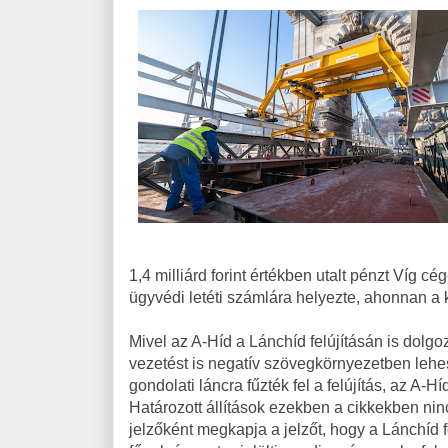
1,4 milliárd forint értékben utalt pénzt Víg 
ügyvédi letéti számlára helyezte, ahonnan a k
Mivel az A-Híd a Lánchíd felújításán is dolgozo
vezetést is negatív szövegkörnyezetben leh
gondolati láncra fűzték fel a felújítás, az A-
Határozott állítások ezekben a cikkekben nin
jelzőként megkapja a jelzőt, hogy a Lánchíd 