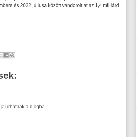
mbere és 2022 júliusa között vándorolt át az 1,4 milliárd
sek:
ai írhatnak a blogba.