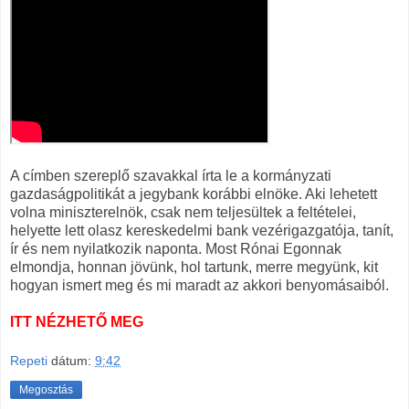
A címben szereplő szavakkal írta le a kormányzati
gazdaságpolitikát a jegybank korábbi elnöke. Aki lehetett
volna miniszterelnök, csak nem teljesültek a feltételei,
helyette lett olasz kereskedelmi bank vezérigazgatója, tanít,
ír és nem nyilatkozik naponta. Most Rónai Egonnak
elmondja, honnan jövünk, hol tartunk, merre megyünk, kit
hogyan ismert meg és mi maradt az akkori benyomásaiból.
ITT NÉZHETŐ MEG
Repeti
dátum:
9:42
Megosztás